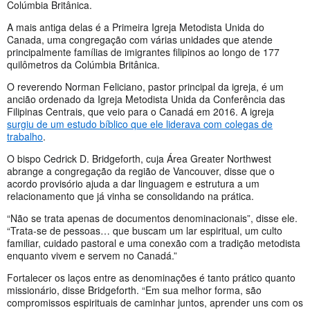
Colúmbia Britânica.
A mais antiga delas é a Primeira Igreja Metodista Unida do
Canada, uma congregação com várias unidades que atende
principalmente famílias de imigrantes filipinos ao longo de 177
quilômetros da Colúmbia Britânica.
O reverendo Norman Feliciano, pastor principal da igreja, é um
ancião ordenado da Igreja Metodista Unida da Conferência das
Filipinas Centrais, que veio para o Canadá em 2016. A igreja
surgiu de um estudo bíblico que ele liderava com colegas de
trabalho
.
O bispo Cedrick D. Bridgeforth, cuja Área Greater Northwest
abrange a congregação da região de Vancouver, disse que o
acordo provisório ajuda a dar linguagem e estrutura a um
relacionamento que já vinha se consolidando na prática.
“Não se trata apenas de documentos denominacionais”, disse ele.
“Trata-se de pessoas… que buscam um lar espiritual, um culto
familiar, cuidado pastoral e uma conexão com a tradição metodista
enquanto vivem e servem no Canadá.”
Fortalecer os laços entre as denominações é tanto prático quanto
missionário, disse Bridgeforth. “Em sua melhor forma, são
compromissos espirituais de caminhar juntos, aprender uns com os