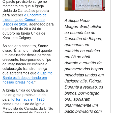
O pacto provisório surge no
momento em que a Igreja
Unida do Canadá se prepara
para receber
o Encontro de
Liderança do Conselho de
A Bispa Hope
Bispos de 2026
, agendado para
Morgan Ward, oficial
o período de 20 a 24 de
co-ecumênica do
outubro na Igreja Unida de
Knox, em Calgary.
Conselho de Bispos,
apresenta um
Ao sediar o encontro, Saenz
relatório ecumênico
disse: "É tanto um sinal quanto
um catalisador dessa parceria
em 28 de abril
crescente, incorporando o tipo
durante a reunião de
de imaginação ecumênica e
primavera dos bispos
colaboração transfronteiriça
que acreditamos que
o Espírito
metodistas unidos em
Santo está despertando em
Jacksonville, Flórida.
nossas igrejas hoje
."
Durante a reunião, os
A Igreja Unida do Canadá, a
bispos, por votação
maior igreja protestante do
oral, apoiaram
país,
foi formada em 1925
como uma união da Igreja
unanimemente um
Metodista do Canadá, da União
pacto provisório com
Congregacional do Canadá e