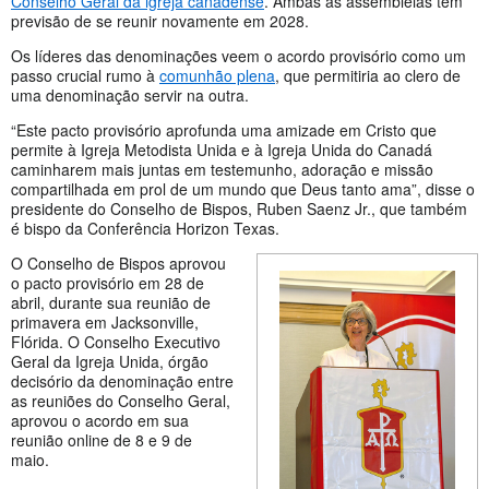
Conselho Geral da igreja canadense
. Ambas as assembleias têm
previsão de se reunir novamente em 2028.
Os líderes das denominações veem o acordo provisório como um
passo crucial rumo à
comunhão plena
, que permitiria ao clero de
uma denominação servir na outra.
“Este pacto provisório aprofunda uma amizade em Cristo que
permite à Igreja Metodista Unida e à Igreja Unida do Canadá
caminharem mais juntas em testemunho, adoração e missão
compartilhada em prol de um mundo que Deus tanto ama”, disse o
presidente do Conselho de Bispos, Ruben Saenz Jr., que também
é bispo da Conferência Horizon Texas.
O Conselho de Bispos aprovou
o pacto provisório em 28 de
abril, durante sua reunião de
primavera em Jacksonville,
Flórida. O Conselho Executivo
Geral da Igreja Unida, órgão
decisório da denominação entre
as reuniões do Conselho Geral,
aprovou o acordo em sua
reunião online de 8 e 9 de
maio.