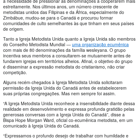
a necessidade de pressionar as denominações a cooperarem mais
estreitamente. Nos últimos anos, um número crescente de
metodistas unidos das Filipinas e da África, especialmente do
Zimbábue, mudou-se para o Canadá e procurou formar
comunidades de culto semelhantes às que tinham em seus países
de origem.
Tanto a Igreja Metodista Unida quanto a Igreja Unida são membros
do Conselho Metodista Mundial —
uma organização ecumênica
com mais de 80 denominações da família wesleyana. O grupo
incentiva seus membros a consultarem-se mutuamente antes de
fundarem igrejas em territórios alheios. Afinal, o objetivo do grupo
é disseminar a expressão metodista do cristianismo, não criar
competição.
Alguns recém-chegados à Igreja Metodista Unida solicitaram
permissão da Igreja Unida do Canadá antes de estabelecerem
suas próprias congregações. Mas nem sempre foi assim.
“A Igreja Metodista Unida reconhece a insensibilidade diante dessa
realidade em desenvolvimento e expressa profunda gratidão pelas
generosas conversas com a Igreja Unida do Canadá”, disse a
Bispa Hope Morgan Ward, oficial co-ecumênica metodista, em um
comunicado à Igreja Unida do Canadá.
“Expressamos o profundo desejo de trabalhar com humildade e