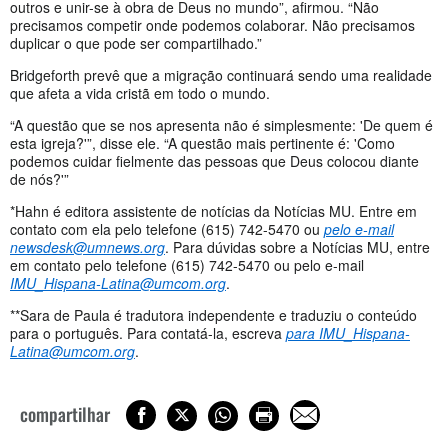
outros e unir-se à obra de Deus no mundo”, afirmou. “Não
precisamos competir onde podemos colaborar. Não precisamos
duplicar o que pode ser compartilhado.”
Bridgeforth prevê que a migração continuará sendo uma realidade
que afeta a vida cristã em todo o mundo.
“A questão que se nos apresenta não é simplesmente: 'De quem é
esta igreja?'”, disse ele. “A questão mais pertinente é: 'Como
podemos cuidar fielmente das pessoas que Deus colocou diante
de nós?'”
*Hahn é editora assistente de notícias da Notícias MU. Entre em
contato com ela pelo telefone (615) 742-5470 ou
pelo e-mail
newsdesk@umnews.org
. Para dúvidas sobre a Notícias MU, entre
em contato pelo telefone (615) 742-5470 ou pelo e-mail
IMU_Hispana-Latina@umcom.org
.
**Sara de Paula é tradutora independente e traduziu o conteúdo
para o português. Para contatá-la, escreva
para
IMU_Hispana-
Latina@umcom.org
.
compartilhar