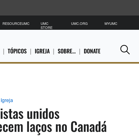
RESOURCEUMC
UMC
UMC.ORG
MYUMC
P
STORE
TÓPICOS
IGREJA
SOBRE…
DONATE
Se
Igreja
istas unidos
lecem laços no Canadá