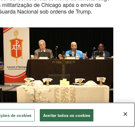
à militarização de Chicago após o envio da
Guarda Nacional sob ordens de Trump.
onselho Judicial
ições de cookies
Aceitar todos os cookies
Bispos respondem à decisão sobre casamento
entre pessoas do mesmo sexo