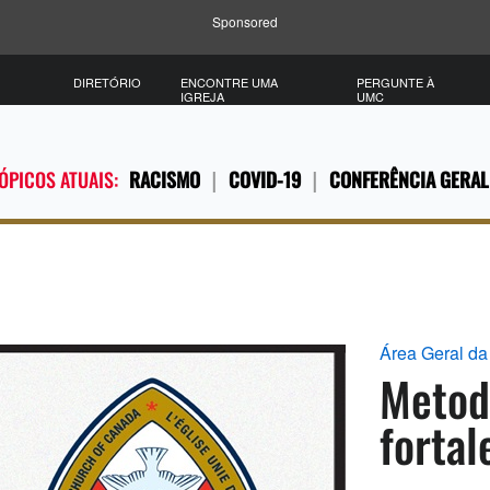
Sponsored
DIRETÓRIO
ENCONTRE UMA
PERGUNTE À
IGREJA
UMC
ÓPICOS ATUAIS:
RACISMO
COVID-19
CONFERÊNCIA GERAL
Área Geral da 
Metod
forta