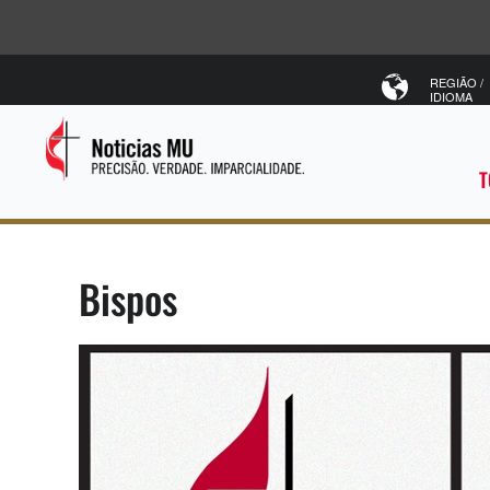
REGIÃO /
IDIOMA
T
Bispos