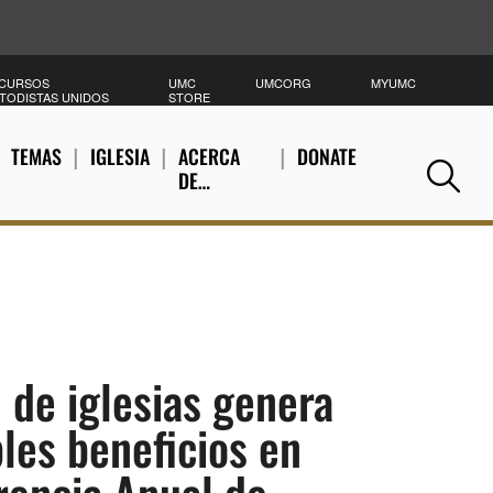
CURSOS
UMC
UMCORG
MYUMC
B
TODISTAS UNIDOS
STORE
TEMAS
IGLESIA
ACERCA
DONATE
DE…
Se
 de iglesias genera
les beneficios en