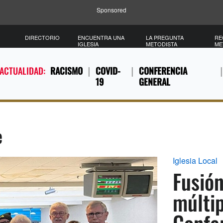
Sponsored
DIRECTORIO
ENCUENTRA UNA
LA PREGUNTA
RE
IGLESIA
METODISTA
ME
 ACTUALIDAD:
RACISMO
COVID-
CONFERENCIA
19
GENERAL
e
Iglesia Local
Fusión
múltip