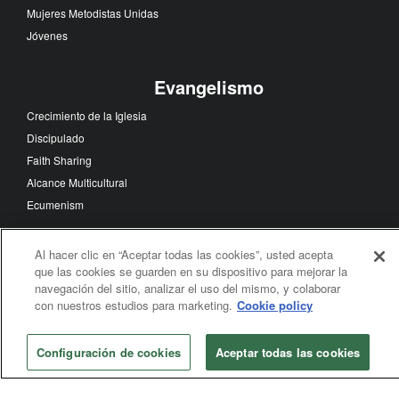
Mujeres Metodistas Unidas
Jóvenes
Evangelismo
Crecimiento de la Iglesia
Discipulado
Faith Sharing
Alcance Multicultural
Ecumenism
Misión
Al hacer clic en “Aceptar todas las cookies”, usted acepta
que las cookies se guarden en su dispositivo para mejorar la
Auxilio en Situaciones de Desastres
navegación del sitio, analizar el uso del mismo, y colaborar
con nuestros estudios para marketing.
Cookie policy
Salud Mundial
Historia de la Iglesia
Teología
Configuración de cookies
Aceptar todas las cookies
Worship