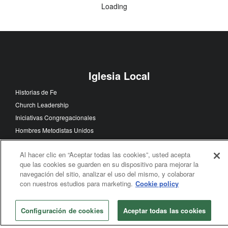
Entidades de la Iglesia
Revda. Cape anuncia su retiro y se siente orgullosa de
trabajar en la formación del liderato de la iglesia
Entidades de la Iglesia
Mensaje Editorial del Servicio Metodista Unido de Noticias
Loading
Al hacer clic en “Aceptar todas las cookies”, usted acepta
que las cookies se guarden en su dispositivo para mejorar la
navegación del sitio, analizar el uso del mismo, y colaborar
con nuestros estudios para marketing.
Cookie policy
Iglesia Local
Configuración de cookies
Aceptar todas las cookies
Historias de Fe