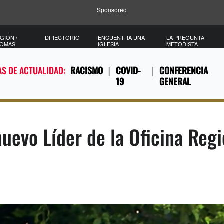
Sponsored
GIÓN /
DIRECTORIO
ENCUENTRA UNA
LA PREGUNTA
IOMAS
IGLESIA
METODISTA
S DE ACTUALIDAD:
RACISMO
COVID-
CONFERENCIA
19
GENERAL
nuevo Líder de la Oficina Regi