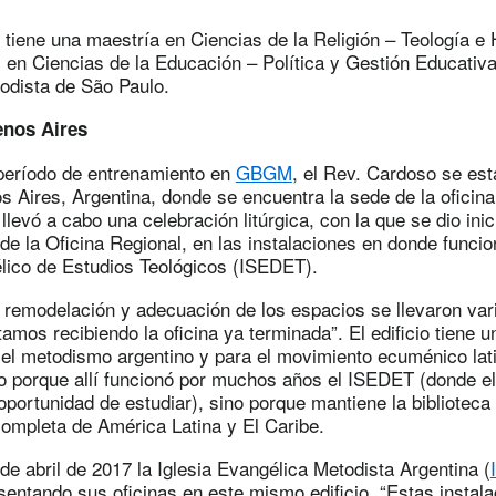
tiene una maestría en Ciencias de la Religión – Teología e H
 en Ciencias de la Educación – Política y Gestión Educativ
odista de São Paulo.
enos Aires
período de entrenamiento en
GBGM
, el Rev. Cardoso se est
 Aires, Argentina, donde se encuentra la sede de la oficina
llevó a cabo una celebración litúrgica, con la que se dio inic
de la Oficina Regional, en las instalaciones en donde funcion
lico de Estudios Teológicos (ISEDET).
e remodelación y adecuación de los espacios se llevaron va
mos recibiendo la oficina ya terminada”. El edificio tiene un
 el metodismo argentino y para el movimiento ecuménico la
lo porque allí funcionó por muchos años el ISEDET (donde e
oportunidad de estudiar), sino porque mantiene la bibliotec
completa de América Latina y El Caribe.
e abril de 2017 la Iglesia Evangélica Metodista Argentina (
entando sus oficinas en este mismo edificio. “Estas instal