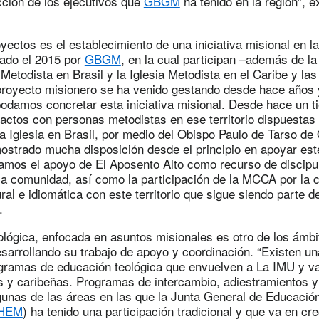
cción de los ejecutivos que
GBGM
ha tenido en la región”, e
ectos es el establecimiento de una iniciativa misional en 
ado el 2015 por
GBGM
, en la cual participan –además de l
 Metodista en Brasil y la Iglesia Metodista en el Caribe y la
royecto misionero se ha venido gestando desde hace años
podamos concretar esta iniciativa misional. Desde hace un 
actos con personas metodistas en ese territorio dispuestas 
a Iglesia en Brasil, por medio del Obispo Paulo de Tarso de 
strado mucha disposición desde el principio en apoyar est
camos el apoyo de El Aposento Alto como recurso de discipu
 la comunidad, así como la participación de la MCCA por la 
ural e idiomática con este territorio que sigue siendo parte d
.
lógica, enfocada en asuntos misionales es otro de los ámbi
esarrollando su trabajo de apoyo y coordinación. “Existen un
ogramas de educación teológica que envuelven a La IMU y va
s y caribeñas. Programas de intercambio, adiestramientos y
gunas de las áreas en las que la Junta General de Educació
HEM
) ha tenido una participación tradicional y que va en cr