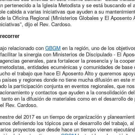
an pertenecido a la Iglesia Metodista y se está buscando el
le cabida a varias iniciativas que ayuden a su mantenimient
de la Oficina Regional (Ministerios Globales y El Aposento A
niciativas”, dijo el Rev. Cardoso.
recorrer
ajo relacionado con
GBGM
en la región, uno de los objetivo
 facilitar la sinergia con Ministerios de Discipulado - El Apos
gencias generales, para fortalecer la presencia y la cooper
s metodistas, entidades ecuménicas y comunidades de base d
ucho el trabajo que hace El Aposento Alto y queremos apoy
n países y regiones donde no tiene mucha difusión en este
do la participación conjunta en eventos regionales, que no
lacionamiento y contactos que ayuden a la consolidación del 
, tanto en la difusión de materiales como en el desarrollo de
 el Rev. Cardoso.
mestre del 2017 es un tiempo de organización y planeamien
amos definiendo los tópicos para el desarrollo del trabajo, 
rios proyectos que desde hace un tiempo vienen ejecutánd