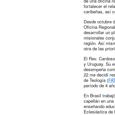
de una oficina r
fortalecer el re
caribeñas, así c
Desde octubre d
Oficina Regiona
desarrollar un p
misionales conju
región. Así mism
otra de las prio
El Rev. Cardoso 
y Uruguay. Su e
desempeña como 
22 me decidí res
de Teología (
FA
período de 4 añ
En Brasil trabaj
capellán en una 
enseñando educa
Eclesiástica de 