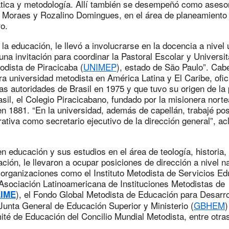
ática y metodología. Allí también se desempeñó como asesor
a Moraes y Rozalino Domingues, en el área de planeamiento 
o.
la educación, le llevó a involucrarse en la docencia a nivel u
una invitación para coordinar la Pastoral Escolar y Universit
odista de Piracicaba (
UNIMEP
), estado de São Paulo”. Cab
ra universidad metodista en América Latina y El Caribe, ofi
as autoridades de Brasil en 1975 y que tuvo su origen de la
sil, el Colegio Piracicabano, fundado por la misionera nort
n 1881. “En la universidad, además de capellán, trabajé po
rativa como secretario ejecutivo de la dirección general”, ac
n educación y sus estudios en el área de teología, historia, 
ción, le llevaron a ocupar posiciones de dirección a nivel n
 organizaciones como el Instituto Metodista de Servicios Ed
a Asociación Latinoamericana de Instituciones Metodistas de
), el Fondo Global Metodista de Educación para Desarro
IME
Junta General de Educación Superior y Ministerio (
GBHEM
)
ité de Educación del Concilio Mundial Metodista, entre otra