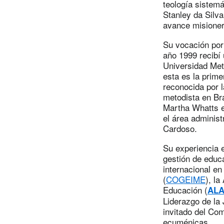
teología sistem
Stanley da Silv
avance misioner
Su vocación por 
año 1999 recibí 
Universidad Met
esta es la prime
reconocida por l
metodista en Bra
Martha Whatts e
el área administ
Cardoso.
Su experiencia e
gestión de educa
internacional en
(
COGEIME
), l
Educación (
ALA
Liderazgo de la 
invitado del Com
ecuménicas.