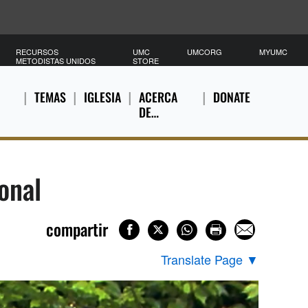
RECURSOS
UMC
UMCORG
MYUMC
METODISTAS UNIDOS
STORE
TEMAS
IGLESIA
ACERCA
DONATE
DE…
onal
compartir
Translate Page
▼