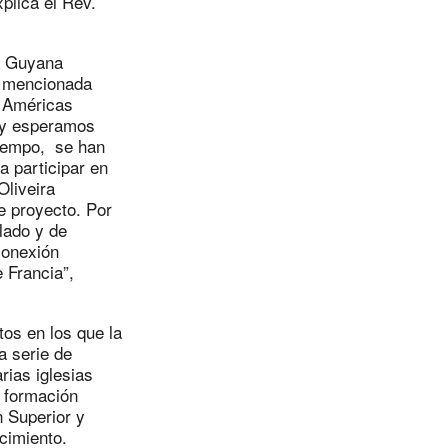
xplica el Rev.
la Guyana
a mencionada
s Américas
 y esperamos
tiempo, se han
a participar en
Oliveira
e proyecto. Por
lado y de
conexión
e Francia”,
tos en los que la
a serie de
rias iglesias
 formación
n Superior y
ecimiento.