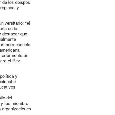
 de los obispos
regional y
niversitario: “el
aria en la
e destacar que
cialmente
 primera escuela
eamericana
steriormente en
lara el Rev.
política y
acional e
ucativos
llo del
 y fue miembro
s organizaciones