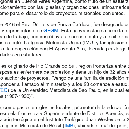
egional en Buenos Aires Argentina, como fruto de un esfuerz
lacionamiento con las iglesias y organizaciones latinoameric
omo para el desarrollo de proyectos misionales conjuntos.
e 2016 el Rev. Dr. Luis de Souza Cardoso, fue designado co
l y representante de
GBGM
. Esta nueva instancia tiene la t
lan de trabajo, que contribuya al acercamiento y a facilitar 
ntos entre La Iglesia Metodista Unida (IMU) y las iglesias m
o, la cooperación con El Aposento Alto, liderada por Jorge 
ridades en esta tarea.
es originario de Rio Grande do Sul, región fronteriza entre B
sposa es enfermera de profesión y tiene un hijo de 32 años
auditor de proyectos. “Vengo de una familia de tradición m
ponder al llamado al ministerio y a los 23 comencé a estudi
TEO
) de la Universidad Metodista de Sao Paulo, en la cual e
os (1987-1990)”.
ó, como pastor en iglesias locales, promotor de la educación
escuela fronteriza y Superintendente de Distrito. Además, 
ción teológica en el Instituto Teológico Juan Wesley de la 
la Iglesia Metodista de Brasil (
IMB
), ubicada al sur del país,