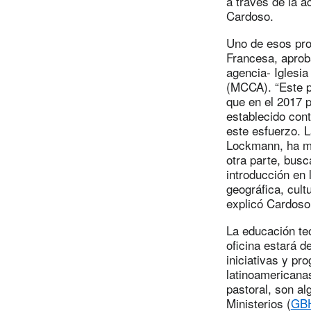
a través de la a
Cardoso.
Uno de esos proy
Francesa, aprob
agencia- Iglesia
(MCCA). “Este p
que en el 2017 
establecido cont
este esfuerzo. L
Lockmann, ha mo
otra parte, bus
introducción en
geográfica, cult
explicó Cardoso
La educación teo
oficina estará d
iniciativas y pr
latinoamericana
pastoral, son al
Ministerios (
GB