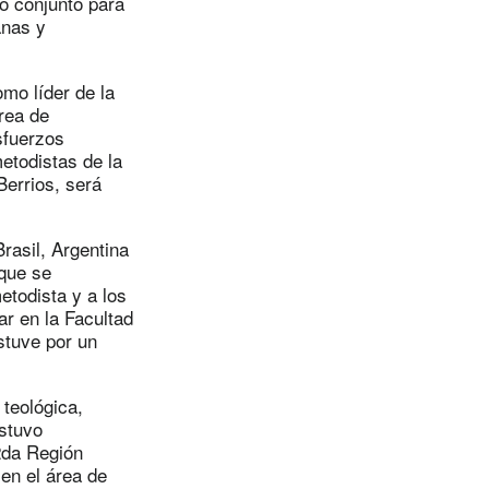
o conjunto para
anas y
mo líder de la
erea de
esfuerzos
etodistas de la
Berrios, será
rasil, Argentina
 que se
etodista y a los
ar en la Facultad
stuve por un
 teológica,
estuvo
2da Región
 en el área de