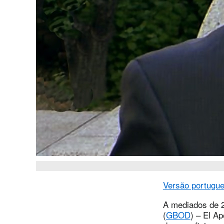
Versão portugu
A mediados de 20
(
GBOD
) – El A