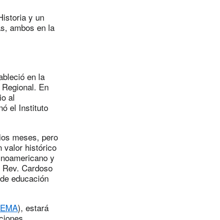
istoria y un
as, ambos en la
ableció en la
 Regional. En
io al
ó el Instituto
rios meses, pero
 valor histórico
tinoamericano y
l Rev. Cardoso
a de educación
IEMA
), estará
aciones