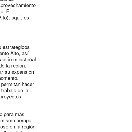
 aprovechamiento
o. El
lto), aquí, es
s estratégicos
ento Alto, así
ación ministerial
e la región.
ar su expansión
 momento.
s permitan hacer
trabajo de la
 proyectos
to para más
al mismo tiempo
ose en la región