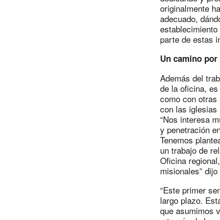
originalmente h
adecuado, dándo
establecimiento 
parte de estas i
Un camino por 
Además del trab
de la oficina, es
como con otras a
con las iglesia
“Nos interesa m
y penetración e
Tenemos plantea
un trabajo de re
Oficina regional
misionales” dijo
“Este primer se
largo plazo. Est
que asumimos va