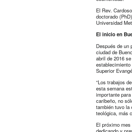
El Rev. Cardoso 
doctorado (PhD)
Universidad Met
El inicio en Bu
Después de un 
ciudad de Buenos
abril de 2016 se 
establecimiento 
Superior Evangé
“Los trabajos d
esta semana esta
importante para
caribeño, no só
también tuvo la 
teológica, más 
El próximo mes d
dedicando y pres