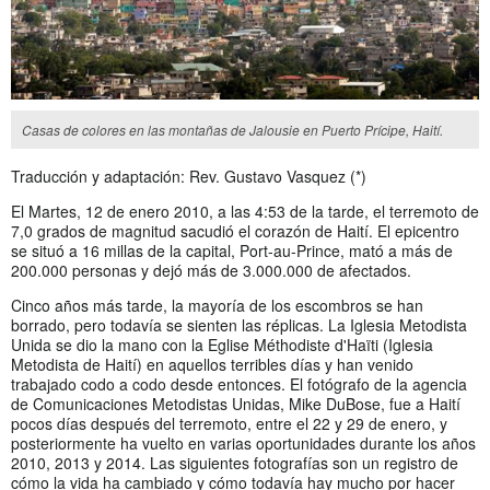
Casas de colores en las montañas de Jalousie en Puerto Prícipe, Haití.
Traducción y adaptación: Rev. Gustavo Vasquez (*)
El Martes, 12 de enero 2010, a las 4:53 de la tarde, el terremoto de
7,0 grados de magnitud sacudió el corazón de Haití. El epicentro
se situó a 16 millas de la capital, Port-au-Prince, mató a más de
200.000 personas y dejó más de 3.000.000 de afectados.
Cinco años más tarde, la mayoría de los escombros se han
borrado, pero todavía se sienten las réplicas. La Iglesia Metodista
Unida se dio la mano con la Eglise Méthodiste d'Haïti (Iglesia
Metodista de Haití) en aquellos terribles días y han venido
trabajado codo a codo desde entonces. El fotógrafo de la agencia
de Comunicaciones Metodistas Unidas, Mike DuBose, fue a Haití
pocos días después del terremoto, entre el 22 y 29 de enero, y
posteriormente ha vuelto en varias oportunidades durante los años
2010, 2013 y 2014. Las siguientes fotografías son un registro de
cómo la vida ha cambiado y cómo todavía hay mucho por hacer