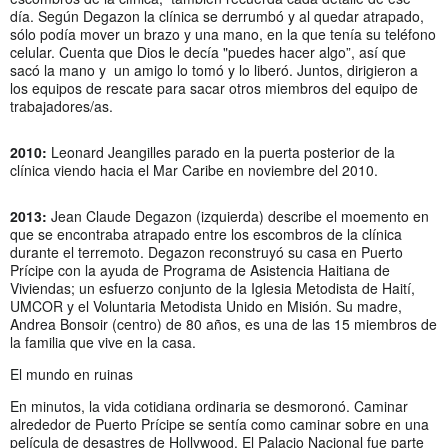
día. Según Degazon la clínica se derrumbó y al quedar atrapado,
sólo podía mover un brazo y una mano, en la que tenía su teléfono
celular. Cuenta que Dios le decía "puedes hacer algo”, así que
sacó la mano y un amigo lo tomó y lo liberó. Juntos, dirigieron a
los equipos de rescate para sacar otros miembros del equipo de
trabajadores/as.
2010:
Leonard Jeangilles parado en la puerta posterior de la
clínica viendo hacia el Mar Caribe en noviembre del 2010.
2013:
Jean Claude Degazon (izquierda) describe el moemento en
que se encontraba atrapado entre los escombros de la clínica
durante el terremoto. Degazon reconstruyó su casa en Puerto
Prícipe con la ayuda de Programa de Asistencia Haitiana de
Viviendas; un esfuerzo conjunto de la Iglesia Metodista de Haití,
UMCOR y el Voluntaria Metodista Unido en Misión. Su madre,
Andrea Bonsoir (centro) de 80 años, es una de las 15 miembros de
la familia que vive en la casa.
El mundo en ruinas
En minutos, la vida cotidiana ordinaria se desmoronó. Caminar
alrededor de Puerto Prícipe se sentía como caminar sobre en una
película de desastres de Hollywood. El Palacio Nacional fue parte