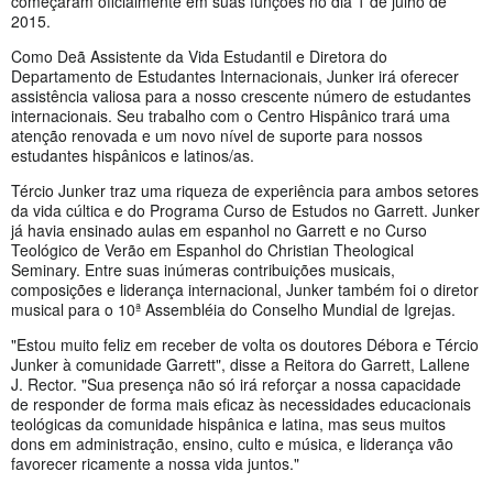
começaram oficialmente em suas funções no dia 1 de julho de
2015.
Como Deã Assistente da Vida Estudantil e Diretora do
Departamento de Estudantes Internacionais, Junker irá oferecer
assistência valiosa para a nosso crescente número de estudantes
internacionais. Seu trabalho com o Centro Hispânico trará uma
atenção renovada e um novo nível de suporte para nossos
estudantes hispânicos e latinos/as.
Tércio Junker traz uma riqueza de experiência para ambos setores
da vida cúltica e do Programa Curso de Estudos no Garrett. Junker
já havia ensinado aulas em espanhol no Garrett e no Curso
Teológico de Verão em Espanhol do Christian Theological
Seminary. Entre suas inúmeras contribuições musicais,
composições e liderança internacional, Junker também foi o diretor
musical para o 10ª Assembléia do Conselho Mundial de Igrejas.
"Estou muito feliz em receber de volta os doutores Débora e Tércio
Junker à comunidade Garrett", disse a Reitora do Garrett, Lallene
J. Rector. "Sua presença não só irá reforçar a nossa capacidade
de responder de forma mais eficaz às necessidades educacionais
teológicas da comunidade hispânica e latina, mas seus muitos
dons em administração, ensino, culto e música, e liderança vão
favorecer ricamente a nossa vida juntos."