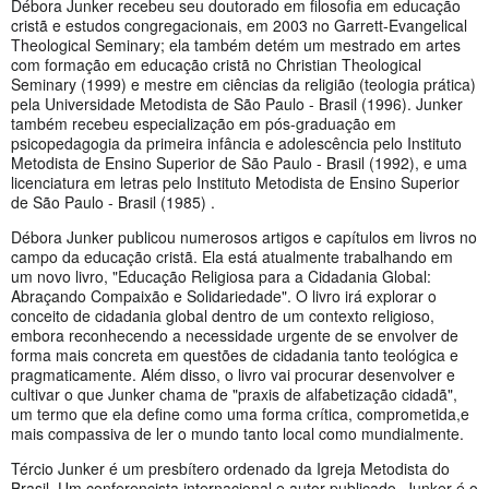
Débora Junker recebeu seu doutorado em filosofia em educação
cristã e estudos congregacionais, em 2003 no Garrett-Evangelical
Theological Seminary; ela também detém um mestrado em artes
com formação em educação cristã no Christian Theological
Seminary (1999) e mestre em ciências da religião (teologia prática)
pela Universidade Metodista de São Paulo - Brasil (1996). Junker
também recebeu especialização em pós-graduação em
psicopedagogia da primeira infância e adolescência pelo Instituto
Metodista de Ensino Superior de São Paulo - Brasil (1992), e uma
licenciatura em letras pelo Instituto Metodista de Ensino Superior
de São Paulo - Brasil (1985) .
Débora Junker publicou numerosos artigos e capítulos em livros no
campo da educação cristã. Ela está atualmente trabalhando em
um novo livro, "Educação Religiosa para a Cidadania Global:
Abraçando Compaixão e Solidariedade". O livro irá explorar o
conceito de cidadania global dentro de um contexto religioso,
embora reconhecendo a necessidade urgente de se envolver de
forma mais concreta em questões de cidadania tanto teológica e
pragmaticamente. Além disso, o livro vai procurar desenvolver e
cultivar o que Junker chama de "praxis de alfabetização cidadã",
um termo que ela define como uma forma crítica, comprometida,e
mais compassiva de ler o mundo tanto local como mundialmente.
Tércio Junker é um presbítero ordenado da Igreja Metodista do
Brasil. Um conferencista internacional e autor publicado, Junker é o