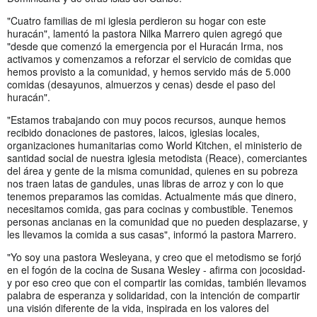
"Cuatro familias de mi iglesia perdieron su hogar con este
huracán", lamentó la pastora Nilka Marrero quien agregó que
"desde que comenzó la emergencia por el Huracán Irma, nos
activamos y comenzamos a reforzar el servicio de comidas que
hemos provisto a la comunidad, y hemos servido más de 5.000
comidas (desayunos, almuerzos y cenas) desde el paso del
huracán".
"Estamos trabajando con muy pocos recursos, aunque hemos
recibido donaciones de pastores, laicos, iglesias locales,
organizaciones humanitarias como World Kitchen, el ministerio de
santidad social de nuestra iglesia metodista (Reace), comerciantes
del área y gente de la misma comunidad, quienes en su pobreza
nos traen latas de gandules, unas libras de arroz y con lo que
tenemos preparamos las comidas. Actualmente más que dinero,
necesitamos comida, gas para cocinas y combustible. Tenemos
personas ancianas en la comunidad que no pueden desplazarse, y
les llevamos la comida a sus casas", informó la pastora Marrero.
"Yo soy una pastora Wesleyana, y creo que el metodismo se forjó
en el fogón de la cocina de Susana Wesley - afirma con jocosidad-
y por eso creo que con el compartir las comidas, también llevamos
palabra de esperanza y solidaridad, con la intención de compartir
una visión diferente de la vida, inspirada en los valores del