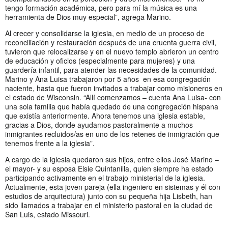
tengo formación académica, pero para mí la música es una
herramienta de Dios muy especial”, agrega Marino.
Al crecer y consolidarse la iglesia, en medio de un proceso de
reconciliación y restauración después de una cruenta guerra civil,
tuvieron que relocalizarse y en el nuevo templo abrieron un centro
de educación y oficios (especialmente para mujeres) y una
guardería infantil, para atender las necesidades de la comunidad.
Marino y Ana Luisa trabajaron por 5 años en esa congregación
naciente, hasta que fueron invitados a trabajar como misioneros en
el estado de Wisconsin. “Allí comenzamos – cuenta Ana Luisa- con
una sola familia que había quedado de una congregación hispana
que existía anteriormente. Ahora tenemos una iglesia estable,
gracias a Dios, donde ayudamos pastoralmente a muchos
inmigrantes recluidos/as en uno de los retenes de inmigración que
tenemos frente a la iglesia”.
A cargo de la iglesia quedaron sus hijos, entre ellos José Marino –
el mayor- y su esposa Elsie Quintanilla, quien siempre ha estado
participando activamente en el trabajo ministerial de la iglesia.
Actualmente, esta joven pareja (ella ingeniero en sistemas y él con
estudios de arquitectura) junto con su pequeña hija Lisbeth, han
sido llamados a trabajar en el ministerio pastoral en la ciudad de
San Luis, estado Missouri.