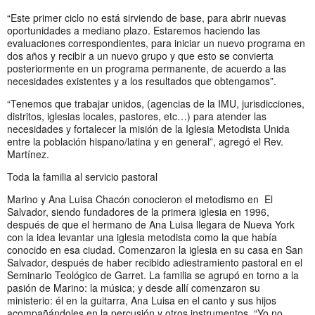
“Este primer ciclo no está sirviendo de base, para abrir nuevas
oportunidades a mediano plazo. Estaremos haciendo las
evaluaciones correspondientes, para iniciar un nuevo programa en
dos años y recibir a un nuevo grupo y que esto se convierta
posteriormente en un programa permanente, de acuerdo a las
necesidades existentes y a los resultados que obtengamos”.
“Tenemos que trabajar unidos, (agencias de la IMU, jurisdicciones,
distritos, iglesias locales, pastores, etc…) para atender las
necesidades y fortalecer la misión de la Iglesia Metodista Unida
entre la población hispano/latina y en general”, agregó el Rev.
Martínez.
Toda la familia al servicio pastoral
Marino y Ana Luisa Chacón conocieron el metodismo en El
Salvador, siendo fundadores de la primera iglesia en 1996,
después de que el hermano de Ana Luisa llegara de Nueva York
con la idea levantar una iglesia metodista como la que había
conocido en esa ciudad. Comenzaron la iglesia en su casa en San
Salvador, después de haber recibido adiestramiento pastoral en el
Seminario Teológico de Garret. La familia se agrupó en torno a la
pasión de Marino: la música; y desde allí comenzaron su
ministerio: él en la guitarra, Ana Luisa en el canto y sus hijos
acompañándoles en la percusión y otros instrumentos. “Yo no