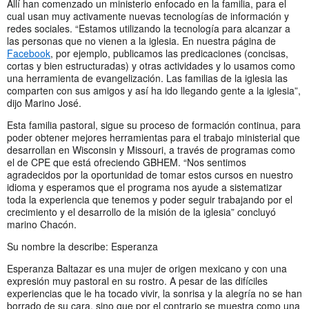
Allí han comenzado un ministerio enfocado en la familia, para el
cual usan muy activamente nuevas tecnologías de información y
redes sociales. “Estamos utilizando la tecnología para alcanzar a
las personas que no vienen a la iglesia. En nuestra página de
Facebook
, por ejemplo, publicamos las predicaciones (concisas,
cortas y bien estructuradas) y otras actividades y lo usamos como
una herramienta de evangelización. Las familias de la iglesia las
comparten con sus amigos y así ha ido llegando gente a la iglesia”,
dijo Marino José.
Esta familia pastoral, sigue su proceso de formación continua, para
poder obtener mejores herramientas para el trabajo ministerial que
desarrollan en Wisconsin y Missouri, a través de programas como
el de CPE que está ofreciendo GBHEM. “Nos sentimos
agradecidos por la oportunidad de tomar estos cursos en nuestro
idioma y esperamos que el programa nos ayude a sistematizar
toda la experiencia que tenemos y poder seguir trabajando por el
crecimiento y el desarrollo de la misión de la iglesia” concluyó
marino Chacón.
Su nombre la describe: Esperanza
Esperanza Baltazar es una mujer de origen mexicano y con una
expresión muy pastoral en su rostro. A pesar de las difíciles
experiencias que le ha tocado vivir, la sonrisa y la alegría no se han
borrado de su cara, sino que por el contrario se muestra como una