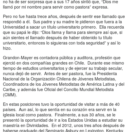
no ha de ser sorpresa que a sus 17 años sintió que, “Dios me
llamó por mi nombre para servir como pastora” expresa.
Pero no fue hasta trece años, después de sentir ese llamado que
respondió a él. Sus padre y su madre le pidieron que fuera a la
Universidad a sacar un título universitario primero. Ella recuerda
que su papá le dijo: “Dios llama y llama para siempre así que, si
aún sientes el llamado después de haber obtenido tu título
universitario, entonces lo siguieras con toda seguridad” y así lo
hizo.
Grandon-Mayer es contadora pública y auditora, profesión que
ejerció en dos compañías grandes en Chile. Durante ese mismo
tiempo de estudios universitarios y de ejercer su trabajo secular,
nunca dejó de servir. Antes de ser pastora, fue la Presidenta
Nacional de la Organización Chilena de Jóvenes Metodistas,
Coordinadora de los Jóvenes Metodistas de América Latina y del
Caribe, y además fue Oficial del Concilio Mundial Metodista
(CMM).
En estas posiciones tuvo la oportunidad de visitar a más de 40
países. Aun así, lo que sentía en su corazón era servir en la
iglesia local como pastora. Finalmente, a sus 30 años, se le
presentó la oportunidad de ir a los Estados Unidas a estudiar su
maestría en Divinidades. En el 2012, unos tres años después de
haberse graduado del Seminario Asbury en Lexington, Kentucky,