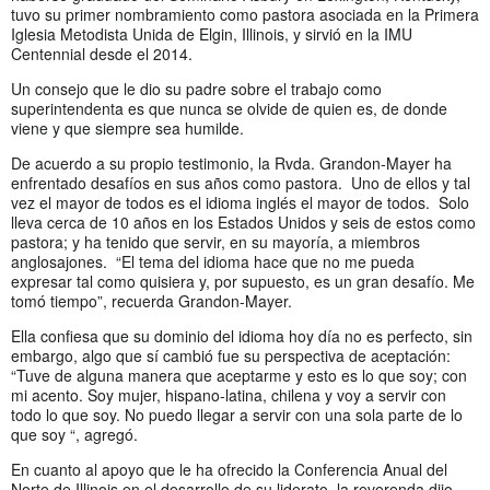
tuvo su primer nombramiento como pastora asociada en la Primera
Iglesia Metodista Unida de Elgin, Illinois, y sirvió en la IMU
Centennial desde el 2014.
Un consejo que le dio su padre sobre el trabajo como
superintendenta es que nunca se olvide de quien es, de donde
viene y que siempre sea humilde.
De acuerdo a su propio testimonio, la Rvda. Grandon-Mayer ha
enfrentado desafíos en sus años como pastora. Uno de ellos y tal
vez el mayor de todos es el idioma inglés el mayor de todos. Solo
lleva cerca de 10 años en los Estados Unidos y seis de estos como
pastora; y ha tenido que servir, en su mayoría, a miembros
anglosajones. “El tema del idioma hace que no me pueda
expresar tal como quisiera y, por supuesto, es un gran desafío. Me
tomó tiempo”, recuerda Grandon-Mayer.
Ella confiesa que su dominio del idioma hoy día no es perfecto, sin
embargo, algo que sí cambió fue su perspectiva de aceptación:
“Tuve de alguna manera que aceptarme y esto es lo que soy; con
mi acento. Soy mujer, hispano-latina, chilena y voy a servir con
todo lo que soy. No puedo llegar a servir con una sola parte de lo
que soy “, agregó.
En cuanto al apoyo que le ha ofrecido la Conferencia Anual del
Norte de Illinois en el desarrollo de su liderato, la reverenda dijo