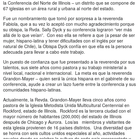
la Conferencia del Norte de Illinois – un distrito que se compone de
67 iglesias en un área rural y urbana al norte del estado.
Fue un nombramiento que tomó por sorpresa a la reverenda
Fabiola, que a su vez lo aceptó con mucho agradecimiento porque
su obispa, la Rvda. Sally Dyck y su conferencia lograron “ver más
allá de lo que veían”. Con eso ella se refiere a que (a pesar de ser
mujer, hispano-latina y tener dificultades con el inglés por ser
natural de Chile), la Obispa Dyck confía en que ella es la persona
adecuada para llevar a cabo este trabajo.
Un puesto de confianza que fue presentado a la reverenda por sus
talentos, sus siete años como pastora y su trabajo ministerial a
nivel local, nacional e internacional. La meta es que la reverenda
Grandon-Mayer – quien será la única hispana en el gabinete de su
conferencia, ayude a crear un lazo fuerte entre la conferencia y sus
comunidades hispano-latinas.
Actualmente, la Revda. Grandon-Mayer lleva cinco años como
pastora de la Iglesia Metodista Unida Multicultural Centennial en
Rockford, estado de Illinois. Rockford es la tercera ciudad con el
mayor número de habitantes (200,000) del estado de Illinois
después de Chicago y Aurora. Los/as miembros y visitantes de
esta iglesia provienen de 16 países distintos. Una diversidad que
se honra con seis cultos unidos especiales al año, actividades
anuales donde se celebra la cultura de cada país representado y