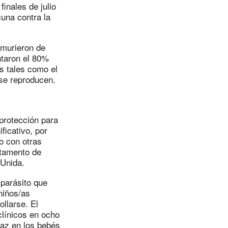
finales de julio
una contra la
murieron de
ntaron el 80%
s tales como el
se reproducen.
protección para
ficativo, por
o con otras
rtamento de
a Unida.
 parásito que
niños/as
llarse. El
clínicos en ocho
caz en los bebés