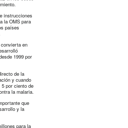
imiento.
e instrucciones
 a la OMS para
los países
.
 convierta en
esarrolló
 desde 1999 por
irecto de la
ación y cuando
 5 por ciento de
ntra la malaria.
importante que
arrollo y la
llones para la