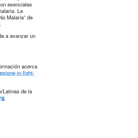
son esenciales
alaria. La
No Malaria” de
.
da a avanzar un
formación acerca
stone-in-fight-
/Latinas de la
rg