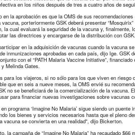
efectiva en los niños después de tres a cuatro años de segu
so en la aprobación es que la OMS de sus recomendaciones 
la vacuna, porteriormente GSK deberá presentar “Mosquirix”
ón, la cual evaluará la seguridad de la vacuna y, finalmente, 
tar las directrices y encargarse de la distribución con GSK
articipar en la adquisición de vacunas cuando la vacuna se
a de inmunizaciones aprobadas en cada país, dijo Ige. GSK d
onjunto con el “PATH Malaria Vaccine Initiative”, financiado
l y Melinda Gates.
s para los viajeros, si no sólo para los que viven en riesgo d
ible que en seis a nueve meses, la OMS envié su recomend
SK no se beneficiará de la comercialización de la vacuna. El
usar para financiar nuevas investigaciones sobre vacunas co
o en programa ‘Imagine No Malaria’ sigue siendo un puente 
do los bienes y servicios necesarios hasta que el pleno des
a vacuna se convierta en una realidad", dijo Bickerton.
o, la campaña de “Imagine No Malaria” ha recaudado $66 mi