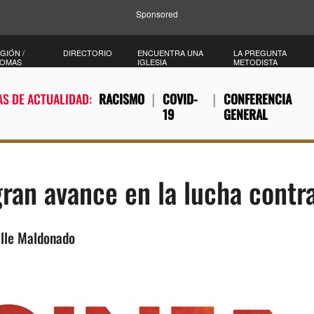
Sponsored
GIÓN /
DIRECTORIO
ENCUENTRA UNA
LA PREGUNTA
IOMAS
IGLESIA
METODISTA
S DE ACTUALIDAD:
RACISMO
COVID-
CONFERENCIA
19
GENERAL
ran avance en la lucha contra
elle Maldonado