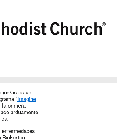
eños/as es un
ograma “
Imagine
 la primera
bajado arduamente
ica.
as enfermedades
m Bickerton,