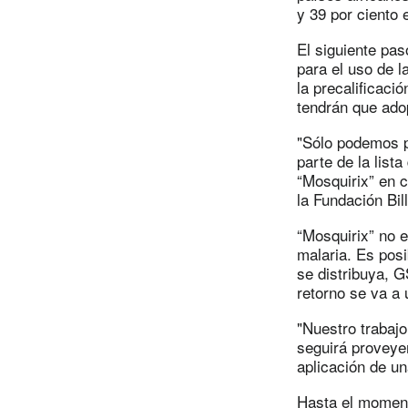
y 39 por ciento 
El siguiente pa
para el uso de 
la precalificaci
tendrán que adop
"Sólo podemos p
parte de la list
“Mosquirix” en c
la Fundación Bil
“Mosquirix” no e
malaria. Es pos
se distribuya, G
retorno se va a 
"Nuestro trabaj
seguirá proveyen
aplicación de un
Hasta el moment