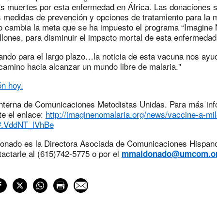
as muertes por esta enfermedad en África. Las donaciones 
 medidas de prevención y opciones de tratamiento para la m
 cambia la meta que se ha impuesto el programa “Imagine 
llones, para disminuir el impacto mortal de esta enfermedad
ando para el largo plazo…la noticia de esta vacuna nos ayu
camino hacia alcanzar un mundo libre de malaria."
n hoy.
interna de Comunicaciones Metodistas Unidas. Para más in
ite el enlace:
http://imaginenomalaria.org/news/vaccine-a-mile
a#.VddNT_lVhBe
donado es la Directora Asociada de Comunicaciones Hispano
actarle al (615)742-5775 o por el
mmaldonado@umcom.o