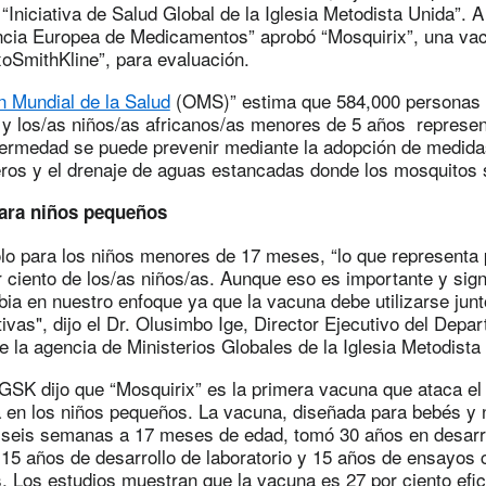
“Iniciativa de Salud Global de la Iglesia Metodista Unida”. A 
ncia Europea de Medicamentos” aprobó “Mosquirix”, una vac
xoSmithKline”, para evaluación.
n Mundial de la Salud
(OMS)” estima que 584,000 personas 
 y los/as niños/as africanos/as menores de 5 años represe
nfermedad se puede prevenir mediante la adopción de medida
ros y el drenaje de aguas estancadas donde los mosquitos 
ara niños pequeños
lo para los niños menores de 17 meses, “lo que representa 
 ciento de los/as niños/as. Aunque eso es importante y signi
ia en nuestro enfoque ya que la vacuna debe utilizarse junt
vas", dijo el Dr. Olusimbo Ige, Director Ejecutivo del Depa
e la agencia de Ministerios Globales de la Iglesia Metodist
GSK dijo que “Mosquirix” es la primera vacuna que ataca el
a en los niños pequeños. La vacuna, diseñada para bebés y 
seis semanas a 17 meses de edad, tomó 30 años en desarro
15 años de desarrollo de laboratorio y 15 años de ensayos 
s. Los estudios muestran que la vacuna es 27 por ciento efi