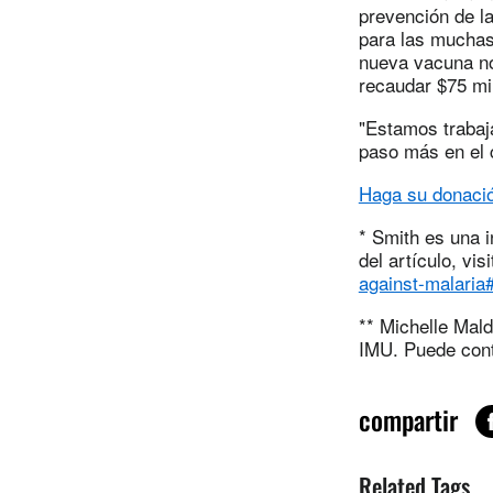
prevención de l
para las muchas
nueva vacuna no
recaudar $75 mi
"Estamos trabaj
paso más en el 
Haga su donació
* Smith es una 
del artículo, vis
against-malari
** Michelle Mal
IMU. Puede cont
compartir
Related Tags