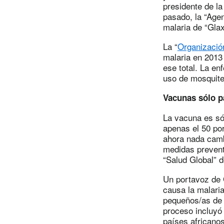
presidente de la 
pasado, la “Age
malaria de “Gla
La “
Organizació
malaria en 2013
ese total. La e
uso de mosquite
Vacunas sólo p
La vacuna es só
apenas el 50 por
ahora nada camb
medidas preventi
“Salud Global” d
Un portavoz de 
causa la malari
pequeños/as de 
proceso incluyó 
países africano