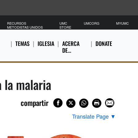
RECURSOS
UMC
UMCORG
MYUMC
METODISTAS UNIDOS
STORE
TEMAS
IGLESIA
ACERCA
DONATE
DE…
 la malaria
compartir
Translate Page
▼