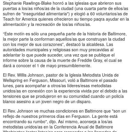
Stephanie Rawlings-Blake honró a las iglesias que abrieron sus
puertas a los/as niños/as de la ciudad (una cuarta parte de ellos/as
sufren de "inseguridad alimentaria") y elogió a 60 voluntarios/as de
Teach for America quienes ofrecieron su tiempo paqra ayudar en la
alimentación y la recreación de los/as niños/as.
“Este motín es sólo una pequeña parte de la historia de Baltimore,
la mejor parte la conforman aquellos/as que construyan la ciudad
con los mejor de sus corazones”, destacó la alcaldesa. Las
autoridades municipales y religiosas son muy precavidas al
adelantar lo que puede suceder, una vez que se publique el
informe sobre la causa de la muerte de Freddie Gray, el cual se
dará a conocer el 1 de mayo presumiblemente.
El Rev. Willis Johnson, pastor de la Iglesia Metodista Unida de
Wellspring en Ferguson, Missouri, voló a Baltimore el pasado
lunes, para acompañar a otros/as líderes/esas metodistas
unidos/as en conexión con la experiencia vivida por el debido a las
tensiones que se produjeron en su comunidad cuando un policía
blanco asesino a un joven negro de un disparo.
El Rev. Johnson ve muchas condiciones en Baltimore que "son un
reflejo de nuestros primeros días en Ferguson. La gente está
encontrando su rumbo", dijo. Así mismo, aconseja a los/as
metodistas unidos/as en la Conferencia Anual de Baltimore
Washington "estar listos/as para responder a las llamadas de