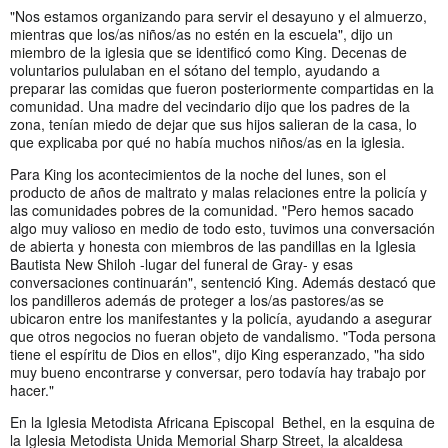
"Nos estamos organizando para servir el desayuno y el almuerzo,
mientras que los/as niños/as no estén en la escuela", dijo un
miembro de la iglesia que se identificó como King. Decenas de
voluntarios pululaban en el sótano del templo, ayudando a
preparar las comidas que fueron posteriormente compartidas en la
comunidad. Una madre del vecindario dijo que los padres de la
zona, tenían miedo de dejar que sus hijos salieran de la casa, lo
que explicaba por qué no había muchos niños/as en la iglesia.
Para King los acontecimientos de la noche del lunes, son el
producto de años de maltrato y malas relaciones entre la policía y
las comunidades pobres de la comunidad. "Pero hemos sacado
algo muy valioso en medio de todo esto, tuvimos una conversación
de abierta y honesta con miembros de las pandillas en la Iglesia
Bautista New Shiloh -lugar del funeral de Gray- y esas
conversaciones continuarán", sentenció King. Además destacó que
los pandilleros además de proteger a los/as pastores/as se
ubicaron entre los manifestantes y la policía, ayudando a asegurar
que otros negocios no fueran objeto de vandalismo. "Toda persona
tiene el espíritu de Dios en ellos", dijo King esperanzado, "ha sido
muy bueno encontrarse y conversar, pero todavía hay trabajo por
hacer."
En la Iglesia Metodista Africana Episcopal Bethel, en la esquina de
la Iglesia Metodista Unida Memorial Sharp Street, la alcaldesa