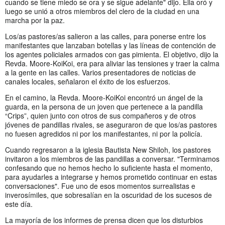
cuando se tiene miedo se ora y se sigue adelante" dijo. Ella oró y
luego se unió a otros miembros del clero de la ciudad en una
marcha por la paz.
Los/as pastores/as salieron a las calles, para ponerse entre los
manifestantes que lanzaban botellas y las líneas de contención de
los agentes policiales armados con gas pimienta. El objetivo, dijo la
Revda. Moore-KoiKoi, era para aliviar las tensiones y traer la calma
a la gente en las calles. Varios presentadores de noticias de
canales locales, señalaron el éxito de los esfuerzos.
En el camino, la Revda. Moore-KoiKoi encontró un ángel de la
guarda, en la persona de un joven que pertenece a la pandilla
“Crips”, quien junto con otros de sus compañeros y de otros
jóvenes de pandillas rivales, se aseguraron de que los/as pastores
no fuesen agredidos ni por los manifestantes, ni por la policía.
Cuando regresaron a la iglesia Bautista New Shiloh, los pastores
invitaron a los miembros de las pandillas a conversar. "Terminamos
confesando que no hemos hecho lo suficiente hasta el momento,
para ayudarles a integrarse y hemos prometido continuar en estas
conversaciones". Fue uno de esos momentos surrealistas e
inverosímiles, que sobresalían en la oscuridad de los sucesos de
este día.
La mayoría de los informes de prensa dicen que los disturbios