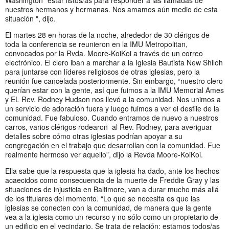
nuestros hermanos y hermanas. Nos amamos aún medio de esta
situación ", dijo.
El martes 28 en horas de la noche, alrededor de 30 clérigos de
toda la conferencia se reunieron en la IMU Metropolitan,
convocados por la Rvda. Moore-KoiKoi a través de un correo
electrónico. El clero iban a marchar a la Iglesia Bautista New Shiloh
para juntarse con líderes religiosos de otras iglesias, pero la
reunión fue cancelada posteriormente. Sin embargo, “nuestro clero
querían estar con la gente, así que fuimos a la IMU Memorial Ames
y EL Rev. Rodney Hudson nos llevó a la comunidad. Nos unimos a
un servicio de adoración fuera y luego fuimos a ver el desfile de la
comunidad. Fue fabuloso. Cuando entramos de nuevo a nuestros
carros, varios clérigos rodearon al Rev. Rodney, para averiguar
detalles sobre cómo otras iglesias podrían apoyar a su
congregación en el trabajo que desarrollan con la comunidad. Fue
realmente hermoso ver aquello”, dijo la Revda Moore-KoiKoi.
Ella sabe que la respuesta que la iglesia ha dado, ante los hechos
acaecidos como consecuencia de la muerte de Freddie Gray y las
situaciones de injusticia en Baltimore, van a durar mucho más allá
de los titulares del momento. “Lo que se necesita es que las
iglesias se conecten con la comunidad, de manera que la gente
vea a la iglesia como un recurso y no sólo como un propietario de
un edificio en el vecindario. Se trata de relación; estamos todos/as