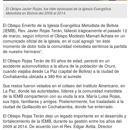
El Obispo Javier Rojas, fue líder episcopal de la Iglesia Evangélica
Metodista en Bolivia del 2009 al 2014.
El Obispo Emérito de la Iglesia Evangélica Metodista de Bolivia
(IEMB), Rev. Javier Rojas Terán, falleció trágicamente el pasado 12
de marzo, según informó el Obispo Modesto Mamati Achata en un
comunicado oficial de la iglesia, en el cual agregó “en éste
momento de dolor toda la comunidad metodista sentimos la partida
de nuestro hermano”.
El Obispo Rojas Terán de 53 años de edad, pereció en un
accidente automovilístico a la altura de la población de Oruro,
cuando viajaba desde La Paz (capital de Bolivia) a la ciudad de
Cochabamba ubicada a 380 Km al sureste.
Sus restos fueron velados en el coliseo del Instituto Americano, en
La Paz, donde las autoridades, líderes y la comunidad metodista
de la IEMB compartieron con su viuda la sra. María Luisa Rojas,
sus hijos, familiares y amigos. Posteriormente, fue trasladado a la
ciudad de Quillacollo en Cochabamba, donde fue enterrado.
El Obispo Rojas Terán dejo un legado importante en el desarrollo y
fortalecimiento de la IEMB, durante su gestión entre los años del
2009 al 2014. De acuerdo con el Rev. Edgar Avitia, Director