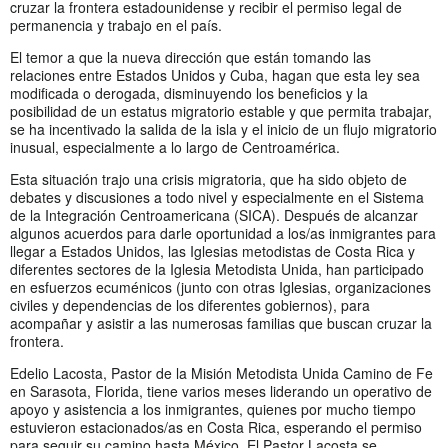
cruzar la frontera estadounidense y recibir el permiso legal de
permanencia y trabajo en el país.
El temor a que la nueva dirección que están tomando las
relaciones entre Estados Unidos y Cuba, hagan que esta ley sea
modificada o derogada, disminuyendo los beneficios y la
posibilidad de un estatus migratorio estable y que permita trabajar,
se ha incentivado la salida de la isla y el inicio de un flujo migratorio
inusual, especialmente a lo largo de Centroamérica.
Esta situación trajo una crisis migratoria, que ha sido objeto de
debates y discusiones a todo nivel y especialmente en el Sistema
de la Integración Centroamericana (SICA). Después de alcanzar
algunos acuerdos para darle oportunidad a los/as inmigrantes para
llegar a Estados Unidos, las Iglesias metodistas de Costa Rica y
diferentes sectores de la Iglesia Metodista Unida, han participado
en esfuerzos ecuménicos (junto con otras Iglesias, organizaciones
civiles y dependencias de los diferentes gobiernos), para
acompañar y asistir a las numerosas familias que buscan cruzar la
frontera.
Edelio Lacosta, Pastor de la Misión Metodista Unida Camino de Fe
en Sarasota, Florida, tiene varios meses liderando un operativo de
apoyo y asistencia a los inmigrantes, quienes por mucho tiempo
estuvieron estacionados/as en Costa Rica, esperando el permiso
para seguir su camino hasta México. El Pastor Lacosta se