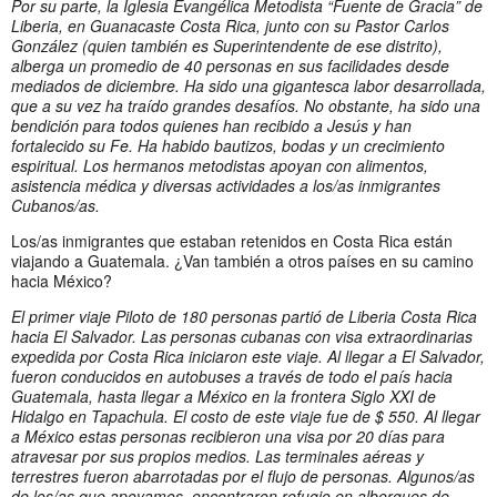
Por su parte, la Iglesia Evangélica Metodista “Fuente de Gracia” de
Liberia, en Guanacaste Costa Rica, junto con su Pastor Carlos
Gonzá
lez (quien también es Superintendente de ese distrito),
alberga un promedio de 40 personas en sus facilidades desde
mediados de diciembre. Ha sido una gigantesca labor desarrollada,
que a su vez ha traído grandes desafíos. No obstante, ha sido una
bendición para todos quienes han recibido a Jesús y han
fortalecido su Fe. Ha habido bautizos, bodas y un crecimiento
espiritual. Los hermanos metodistas apoyan con alimentos,
asistencia médica y diversas actividades a los/as inmigrantes
Cubanos/as.
Los/as inmigrantes que estaban retenidos en Costa Rica están
viajando a Guatemala. ¿Van también a otros países en su camino
hacia México?
El primer viaje Piloto de 180 personas partió de Liberia Costa Rica
hacia El Salvador. Las personas cubanas con visa extraordinarias
expedida por Costa Rica iniciaron este viaje. Al llegar a El Salvador,
fueron conducidos en autobuses a través de todo el país hacia
Guatemala, hasta llegar a México en la frontera Siglo XXI de
Hidalgo en Tapachula. El costo de este viaje fue de $ 550. Al llegar
a México estas personas recibieron una visa por 20 días para
atravesar por sus propios medios. Las terminales aéreas y
terrestres fueron abarrotadas por el flujo de personas. Algunos/as
de los/as que apoyamos, encontraron refugio en albergues de