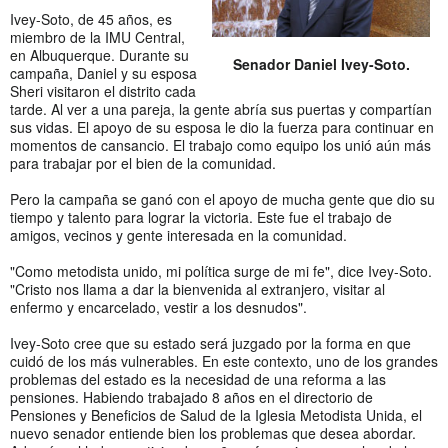
Ivey-Soto, de 45 años, es
miembro de la IMU Central,
en Albuquerque. Durante su
Senador Daniel Ivey-Soto.
campaña, Daniel y su esposa
Sheri visitaron el distrito cada
tarde. Al ver a una pareja, la gente abría sus puertas y compartían
sus vidas. El apoyo de su esposa le dio la fuerza para continuar en
momentos de cansancio. El trabajo como equipo los unió aún más
para trabajar por el bien de la comunidad.
Pero la campaña se ganó con el apoyo de mucha gente que dio su
tiempo y talento para lograr la victoria. Este fue el trabajo de
amigos, vecinos y gente interesada en la comunidad.
"Como metodista unido, mi política surge de mi fe", dice Ivey-Soto.
"Cristo nos llama a dar la bienvenida al extranjero, visitar al
enfermo y encarcelado, vestir a los desnudos".
Ivey-Soto cree que su estado será juzgado por la forma en que
cuidó de los más vulnerables. En este contexto, uno de los grandes
problemas del estado es la necesidad de una reforma a las
pensiones. Habiendo trabajado 8 años en el directorio de
Pensiones y Beneficios de Salud de la Iglesia Metodista Unida, el
nuevo senador entiende bien los problemas que desea abordar.