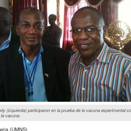
dy (izquierda) participaron en la prueba de la vacuna experimental co
e la vacuna.
eria (UMNS)