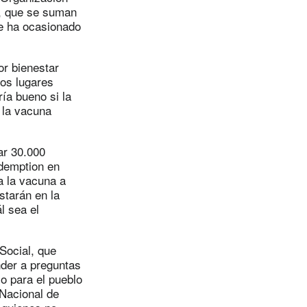
a, que se suman
e ha ocasionado
or bienestar
los lugares
ía bueno si la
 la vacuna
ar 30.000
edemption en
a la vacuna a
starán en la
l sea el
Social, que
nder a preguntas
o para el pueblo
 Nacional de