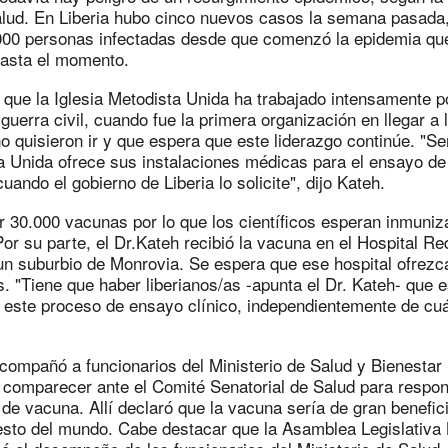
alud. En Liberia hubo cinco nuevos casos la semana pasad
000 personas infectadas desde que comenzó la epidemia qu
asta el momento.
o que la Iglesia Metodista Unida ha trabajado intensamente p
 guerra civil, cuando fue la primera organización en llegar a 
quisieron ir y que espera que este liderazgo continúe. "Ser
ta Unida ofrece sus instalaciones médicas para el ensayo de
uando el gobierno de Liberia lo solicite", dijo Kateh.
r 30.000 vacunas por lo que los científicos esperan inmuniz
Por su parte, el Dr.Kateh recibió la vacuna en el Hospital R
n suburbio de Monrovia. Se espera que ese hospital ofrezc
s. "Tiene que haber liberianos/as -apunta el Dr. Kateh- que e
e este proceso de ensayo clínico, independientemente de cuá
compañó a funcionarios del Ministerio de Salud y Bienestar 
a comparecer ante el Comité Senatorial de Salud para respo
de vacuna. Allí declaró que la vacuna sería de gran benefici
resto del mundo. Cabe destacar que la Asamblea Legislativa