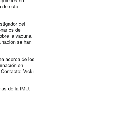
, quienes no
o de esta
stigador del
narios del
obre la vacuna.
unación se han
nea acerca de los
minación en
Contacto: Vicki
nas de la IMU.