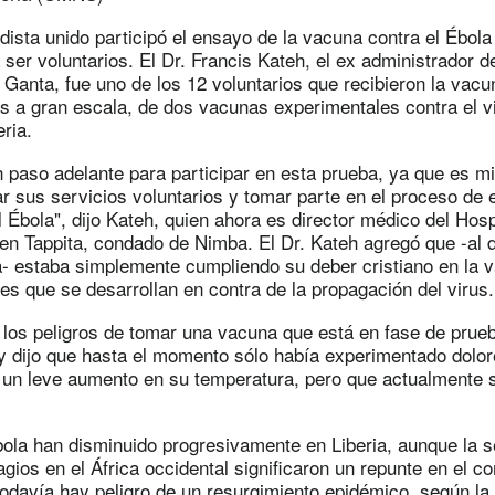
ista unido participó el ensayo de la vacuna contra el Ébola
 ser voluntarios. El Dr. Francis Kateh, el ex administrador d
Ganta, fue uno de los 12 voluntarios que recibieron la vacu
s a gran escala, de dos vacunas experimentales contra el v
ria.
 paso adelante para participar en esta prueba, ya que es m
ar sus servicios voluntarios y tomar parte en el proceso de 
 Ébola", dijo Kateh, quien ahora es director médico del Hos
en Tappita, condado de Nimba. El Dr. Kateh agregó que -al d
na- estaba simplemente cumpliendo su deber cristiano en la 
es que se desarrollan en contra de la propagación del virus.
los peligros de tomar una vacuna que está en fase de prueb
 y dijo que hasta el momento sólo había experimentado dolo
n leve aumento en su temperatura, pero que actualmente 
ola han disminuido progresivamente en Liberia, aunque la
gios en el África occidental significaron un repunte en el c
todavía hay peligro de un resurgimiento epidémico, según la