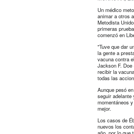
Un médico metod
animar a otros a
Metodista Unido 
primeras prueba
comenzó en Libe
"Tuve que dar un
la gente a prest
vacuna contra el
Jackson F. Doe 
recibir la vacu
todas las accion
Aunque pesó en 
seguir adelante
momentáneos y u
mejor.
Los casos de Éb
nuevos los conta
año, por lo que 