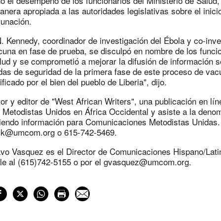
nó el desempeño de los funcionarios del Ministerio de Salud
nera apropiada a las autoridades legislativas sobre el inici
unación.
. Kennedy, coordinador de investigación del Ébola y co-inve
cuna en fase de prueba, se disculpó en nombre de los funcio
lud y se comprometió a mejorar la difusión de información s
das de seguridad de la primera fase de este proceso de vac
ificado por el bien del pueblo de Liberia", dijo.
or y editor de "West African Writers", una publicación en lí
 Metodistas Unidos en África Occidental y asiste a la deno
riendo información para Comunicaciones Metodistas Unidas. 
sk@umcom.org
o 615-742-5469.
avo Vasquez es el Director de Comunicaciones Hispano/Lati
le al (615)742-5155 o por el
gvasquez@umcom.org
.