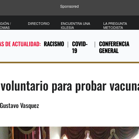
Sponsored
GIÓN /
DIRECTORIO
ENCUENTRA UNA
LA PREGUNTA
IOMAS
IGLESIA
METODISTA
S DE ACTUALIDAD:
RACISMO
COVID-
CONFERENCIA
19
GENERAL
voluntario para probar vacuna
 Gustavo Vasquez