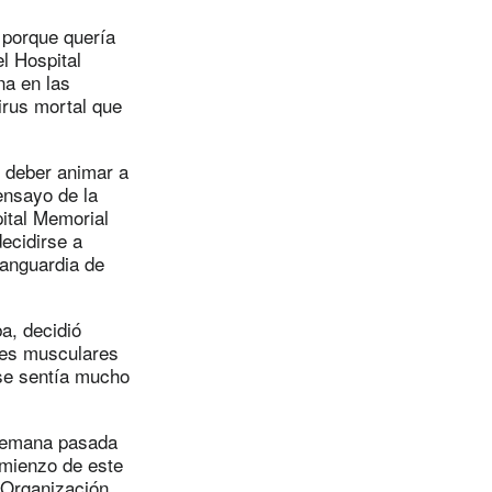
 porque quería
el Hospital
na en las
irus mortal que
i deber animar a
ensayo de la
pital Memorial
ecidirse a
vanguardia de
a, decidió
res musculares
se sentía mucho
 semana pasada
omienzo de este
 Organización