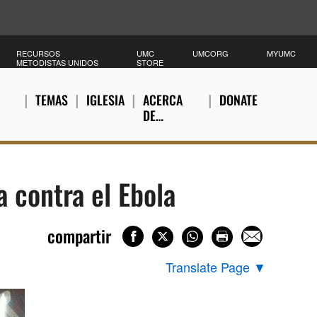
RECURSOS
UMC
UMCORG
MYUMC
METODISTAS UNIDOS
STORE
TEMAS
IGLESIA
ACERCA
DONATE
DE…
 contra el Ebola
compartir
Translate Page
▼