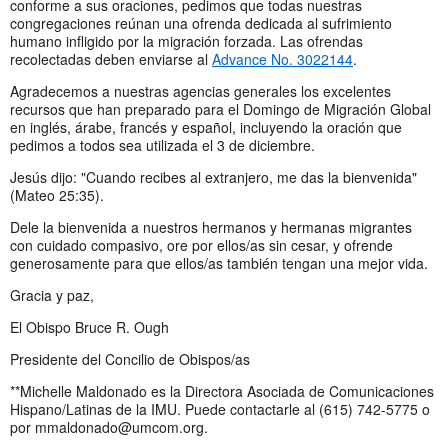
conforme a sus oraciones, pedimos que todas nuestras
congregaciones reúnan una ofrenda dedicada al sufrimiento
humano infligido por la migración forzada. Las ofrendas
recolectadas deben enviarse al
Advance No. 3022144
.
Agradecemos a nuestras agencias generales los excelentes
recursos que han preparado para el Domingo de Migración Global
en inglés, árabe, francés y español, incluyendo la oración que
pedimos a todos sea utilizada el 3 de diciembre.
Jesús dijo: "Cuando recibes al extranjero, me das la bienvenida"
(Mateo 25:35).
Dele la bienvenida a nuestros hermanos y hermanas migrantes
con cuidado compasivo, ore por ellos/as sin cesar, y ofrende
generosamente para que ellos/as también tengan una mejor vida.
Gracia y paz,
El Obispo Bruce R. Ough
Presidente del Concilio de Obispos/as
**Michelle Maldonado es la Directora Asociada de Comunicaciones
Hispano/Latinas de la IMU. Puede contactarle al (615) 742-5775 o
por
mmaldonado@umcom.org
.