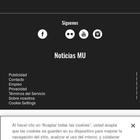
Síguenos
Noticias MU
Publicidad
Contacto
Empleo
Privacidad
Términos del Servicio
Sobre nosotros
Cookie Settings
United Methodist Communications is an agency of The United
Al hacer clic en “Aceptar todas las cookies”, usted acepta
Methodist Church
que las cookies se guarden en su dispositivo para mejorar la
©2026
United Methodist Communications. All Rights Reserved
navegación del sitio, analizar el uso del mismo, y colaborar