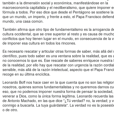
también a la dimensión social y económica, manifestándose en la
macroeconomía capitalista y el neoliberalismo, que quiere imponer e
fórmula a todos. Por eso dice que desde el Pentágono se sostiene la
que un mundo, un imperio, y frente a esto, el Papa Francisco defien
mundo, una casa común.
También afirma que otro tipo de fundamentalismo es la arrogancia de
cultura occidental, que se cree superior al resto y es causa de much
conflictos que hoy tienen lugar en el mundo, en consecuencia de la 
de imponer esa cultura en todos los rincones.
Es necesario rescatar y articular otras formas de saber, más allá del
científico, pues todo saber es una ventana sobre la realidad, que es
no conocemos lo que es. Ese rescate de saberes enriquece nuestra 
de la realidad, por ello hay que rescatar con urgencia la razón cordial
sensible, más allá de la razón intelectual, aspecto que el Papa Franc
recoge en su última encíclica.
Leonardo Boff nos hace caer en la que cuenta que no son las religion
nosotros, quienes somos fundamentalistas y no queremos darnos cu
eso, que no podemos imponer nuestra forma de pensar la sociedad,
venerar a Dios, como la única forma legítima. Leonardo recuerda las
de Antonio Machado, en las que dice "¿Tú verdad? no, la verdad; y 
conmigo a buscarla. La tuya guárdatela". La verdad no es la posesi
o de otro.