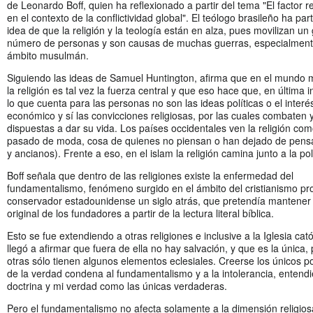
de Leonardo Boff, quien ha reflexionado a partir del tema "El factor re
en el contexto de la conflictividad global". El teólogo brasileño ha part
idea de que la religión y la teología están en alza, pues movilizan un
número de personas y son causas de muchas guerras, especialment
ámbito musulmán.
Siguiendo las ideas de Samuel Huntington, afirma que en el mundo
la religión es tal vez la fuerza central y que eso hace que, en última i
lo que cuenta para las personas no son las ideas políticas o el interé
económico y sí las convicciones religiosas, por las cuales combaten 
dispuestas a dar su vida. Los países occidentales ven la religión com
pasado de moda, cosa de quienes no piensan o han dejado de pensa
y ancianos). Frente a eso, en el islam la religión camina junto a la polí
Boff señala que dentro de las religiones existe la enfermedad del
fundamentalismo, fenómeno surgido en el ámbito del cristianismo pr
conservador estadounidense un siglo atrás, que pretendía mantener 
original de los fundadores a partir de la lectura literal bíblica.
Esto se fue extendiendo a otras religiones e inclusive a la Iglesia cató
llegó a afirmar que fuera de ella no hay salvación, y que es la única,
otras sólo tienen algunos elementos eclesiales. Creerse los únicos p
de la verdad condena al fundamentalismo y a la intolerancia, entend
doctrina y mi verdad como las únicas verdaderas.
Pero el fundamentalismo no afecta solamente a la dimensión religios