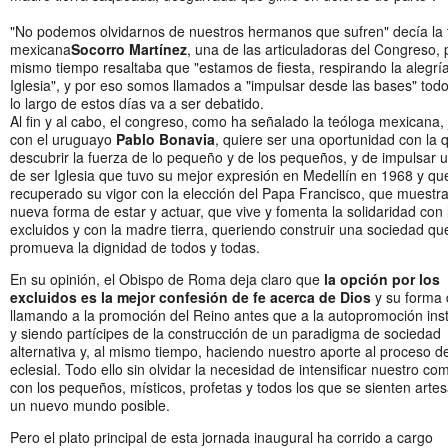
"No podemos olvidarnos de nuestros hermanos que sufren" decía la 
mexicana
Socorro Martínez
, una de las articuladoras del Congreso, 
mismo tiempo resaltaba que "estamos de fiesta, respirando la alegría
Iglesia", y por eso somos llamados a "impulsar desde las bases" todo
lo largo de estos días va a ser debatido.
Al fin y al cabo, el congreso, como ha señalado la teóloga mexicana, 
con el uruguayo
Pablo Bonavia
, quiere ser una oportunidad con la 
descubrir la fuerza de lo pequeño y de los pequeños, y de impulsar 
de ser Iglesia que tuvo su mejor expresión en Medellín en 1968 y qu
recuperado su vigor con la elección del Papa Francisco, que muestr
nueva forma de estar y actuar, que vive y fomenta la solidaridad con 
excluidos y con la madre tierra, queriendo construir una sociedad qu
promueva la dignidad de todos y todas.
En su opinión, el Obispo de Roma deja claro que
la opción por los
excluidos es la mejor confesión de fe acerca de Dios
y su forma 
llamando a la promoción del Reino antes que a la autopromoción inst
y siendo partícipes de la construcción de un paradigma de sociedad
alternativa y, al mismo tiempo, haciendo nuestro aporte al proceso d
eclesial. Todo ello sin olvidar la necesidad de intensificar nuestro c
con los pequeños, místicos, profetas y todos los que se sienten arte
un nuevo mundo posible.
Pero el plato principal de esta jornada inaugural ha corrido a cargo