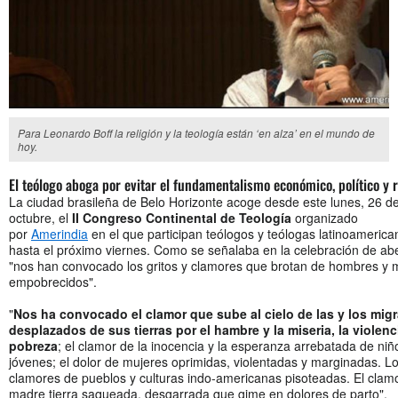
Para Leonardo Boff la religión y la teología están ‘en alza’ en el mundo de
hoy.
El teólogo aboga por evitar el fundamentalismo económico, político y r
La ciudad brasileña de Belo Horizonte acoge desde este lunes, 26 d
octubre, el
II Congreso Continental de Teología
organizado
por
Amerindia
en el que participan teólogos y teólogas latinoamerica
hasta el próximo viernes. Como se señalaba en la celebración de ab
"nos han convocado los gritos y clamores que brotan de hombres y 
empobrecidos".
"
Nos ha convocado el clamor que sube al cielo de las y los migr
desplazados de sus tierras por el hambre y la miseria, la violenci
pobreza
; el clamor de la inocencia y la esperanza arrebatada de niñ
jóvenes; el dolor de mujeres oprimidas, violentadas y marginadas. L
clamores de pueblos y culturas indo-americanas pisoteadas. El clamo
madre tierra saqueada, desgarrada que gime en dolores de parto".