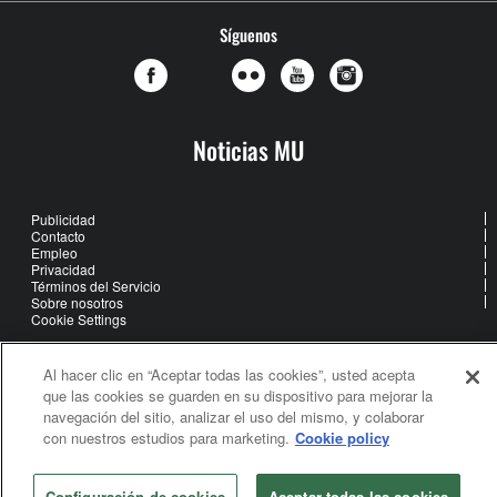
Síguenos
Noticias MU
Publicidad
Contacto
Empleo
Privacidad
Términos del Servicio
Sobre nosotros
Cookie Settings
Al hacer clic en “Aceptar todas las cookies”, usted acepta
United Methodist Communications is an agency of The United
que las cookies se guarden en su dispositivo para mejorar la
Methodist Church
navegación del sitio, analizar el uso del mismo, y colaborar
©2026
United Methodist Communications. All Rights Reserved
con nuestros estudios para marketing.
Cookie policy
Configuración de cookies
Aceptar todas las cookies