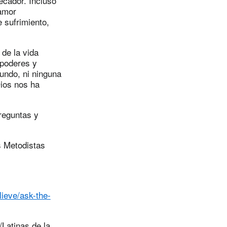
ecador. Incluso
 amor
 sufrimiento,
de la vida
s poderes y
ofundo, ni ninguna
ios nos ha
reguntas y
s Metodistas
ieve/ask-the-
Latinas de la