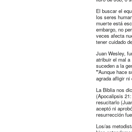
El buscar el equi
los seres human
muerte está escr
embargo, no per
veces afecta nue
tener cuidado d
Juan Wesley, fu
atribuir el mal 
suceden a la ge
Aunque hace su
"
agrada afligir n
La Biblia nos di
(Apocalipsis 21
resucitarlo (Jua
aceptó ni aprobó
resurrección fue
Los/as metodist