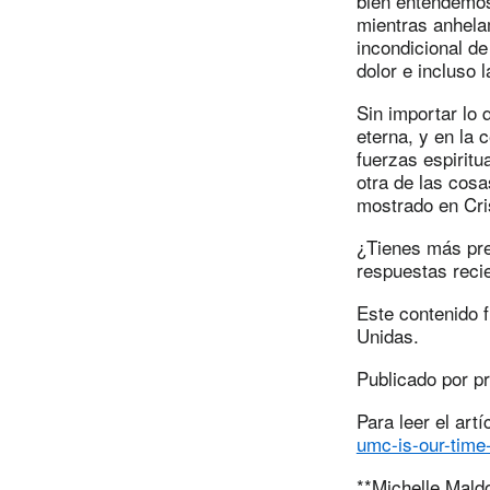
bien entendemos
mientras anhela
incondicional de
dolor e incluso 
Sin importar lo
eterna, y en la c
fuerzas espiritua
otra de las cos
mostrado en Cri
¿Tienes más pre
respuestas reci
Este contenido 
Unidas.
Publicado por p
Para leer el artí
umc-is-our-time
**Michelle Mald