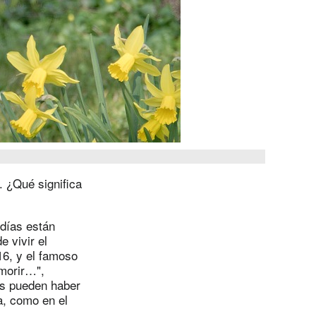
. ¿Qué significa
 días están
 vivir el
16, y el famoso
morir…",
as pueden haber
a, como en el