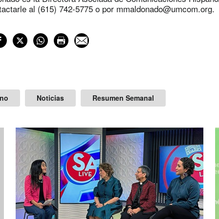
actarle al (615) 742-5775 o por
mmaldonado@umcom.org
.
ano
Noticias
Resumen Semanal