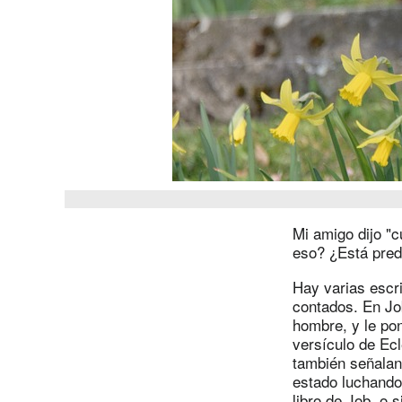
Mi amigo dijo "c
eso? ¿Está pred
Hay varias escri
contados. En Job
hombre, y le pon
versículo de Ec
también señalan 
estado luchando
libro de Job, o 