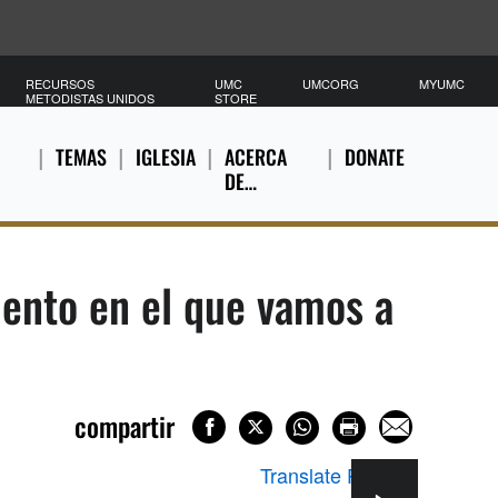
RECURSOS
UMC
UMCORG
MYUMC
METODISTAS UNIDOS
STORE
TEMAS
IGLESIA
ACERCA
DONATE
DE…
ento en el que vamos a
compartir
Translate Page
▼