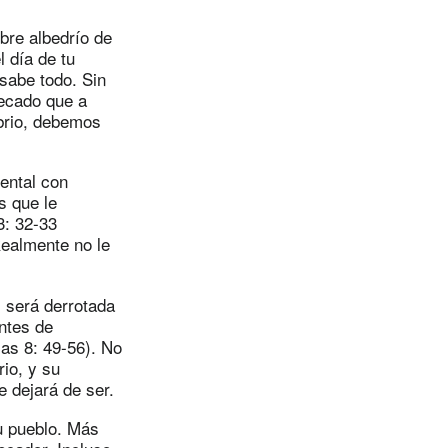
ibre albedrío de
 día de tu
 sabe todo. Sin
pecado que a
ibrio, debemos
ental con
s que le
3: 32-33
ealmente no le
l será derrotada
ntes de
cas 8: 49-56). No
rio, y su
e dejará de ser.
u pueblo. Más