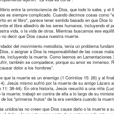
librio entre la omnisciencia de Dios, que todo lo sabe, y el l
os es siempre complicado. Cuando decimos cosas como "el
ito en el libro", parece tener sentido basado en que Dios lo
mite el libre albedrío de los seres humanos, incluyendo el 
stra vida, o la vida de otros. Mientras buscamos ese equil
e no decir que Dios causa nuestra muerte.
ndador del movimiento metodista, tenía un problema fundam
a Dios, o asignar a Dios la responsabilidad de las cosas mala
nte, incluyendo la muerte. Como leemos en Lamentaciones 
frir, también se compadece, porque su amor es inmenso. R
i causar dolor a los hombres”.
ce que la muerte es un enemigo (1 Corintios 15: 26) y al fina
: 4). Jesús mismo sufrió por la muerte de su amigo Lázaro a
n 11: 38-44). En otra historia, Jesús resucitó a una niña (Lu
 la muerte; trabajó en contra de ella a lo largo de su ministe
 de los "primeros frutos" de la era venidera cuando la muert
as unidos/as no creen que Dios cause daño o la muerte a s