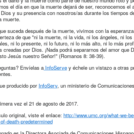
 el daño y la muerte como parte de nuestro mundo roto y p
mos el día en que la muerte dejará de ser, reconocemos el
 Dios y su presencia con nosotros/as durante los tiempos de
la muerte.
 que suceda después de la muerte, vivimos con la esperanza 
erteza de que "ni la muerte, ni la vida, ni los ángeles, ni lo
les, ni lo presente, ni lo futuro, ni lo más alto, ni lo más pr
as creadas por Dios. ¡Nada podrá separarnos del amor que D
sto Jesús nuestro Señor!" (Romanos 8: 38-39).
guntas? Envíelas a
InfoServe
y échele un vistazo a otras p
entes.
fue producido por
InfoServ
, un ministerio de Comunicacione
rimera vez el 21 de agosto de 2017.
culo original, viste el enlace:
http://www.umc.org/what-we-bel
-of-death-predetermined
onado es la Directora Asociada de Comunicaciones Hispano/