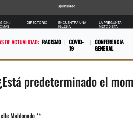
Sponsored
GIÓN /
DIRECTORIO
ENCUENTRA UNA
LA PREGUNTA
IOMAS
IGLESIA
METODISTA
S DE ACTUALIDAD:
RACISMO
COVID-
CONFERENCIA
19
GENERAL
 ¿Está predeterminado el mom
elle Maldonado **