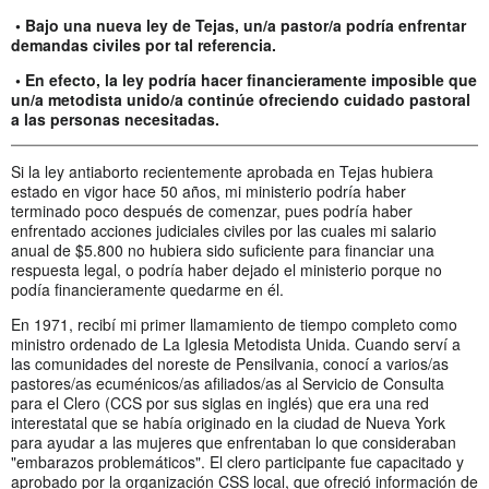
• Bajo una nueva ley de Tejas, un/a pastor/a podría enfrentar
demandas civiles por tal referencia.
• En efecto, la ley podría hacer financieramente imposible que
un/a metodista unido/a continúe ofreciendo cuidado pastoral
a las personas necesitadas.
Si la ley antiaborto recientemente aprobada en Tejas hubiera
estado en vigor hace 50 años, mi ministerio podría haber
terminado poco después de comenzar, pues podría haber
enfrentado acciones judiciales civiles por las cuales mi salario
anual de $5.800 no hubiera sido suficiente para financiar una
respuesta legal, o podría haber dejado el ministerio porque no
podía financieramente quedarme en él.
En 1971, recibí mi primer llamamiento de tiempo completo como
ministro ordenado de La Iglesia Metodista Unida. Cuando serví a
las comunidades del noreste de Pensilvania, conocí a varios/as
pastores/as ecuménicos/as afiliados/as al Servicio de Consulta
para el Clero (CCS por sus siglas en inglés) que era una red
interestatal que se había originado en la ciudad de Nueva York
para ayudar a las mujeres que enfrentaban lo que consideraban
"embarazos problemáticos". El clero participante fue capacitado y
aprobado por la organización CSS local, que ofreció información de