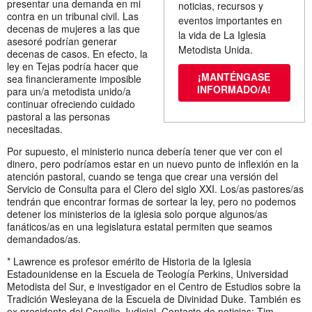
presentar una demanda en mi
noticias, recursos y
contra en un tribunal civil. Las
eventos importantes en
decenas de mujeres a las que
la vida de La Iglesia
asesoré podrían generar
Metodista Unida.
decenas de casos. En efecto, la
ley en Tejas podría hacer que
¡MANTÉNGASE
sea financieramente imposible
INFORMADO/A!
para un/a metodista unido/a
continuar ofreciendo cuidado
pastoral a las personas
necesitadas.
Por supuesto, el ministerio nunca debería tener que ver con el
dinero, pero podríamos estar en un nuevo punto de inflexión en la
atención pastoral, cuando se tenga que crear una versión del
Servicio de Consulta para el Clero del siglo XXI. Los/as pastores/as
tendrán que encontrar formas de sortear la ley, pero no podemos
detener los ministerios de la iglesia solo porque algunos/as
fanáticos/as en una legislatura estatal permiten que seamos
demandados/as.
* Lawrence es profesor emérito de Historia de la Iglesia
Estadounidense en la Escuela de Teología Perkins, Universidad
Metodista del Sur, e investigador en el Centro de Estudios sobre la
Tradición Wesleyana de la Escuela de Divinidad Duke. También es
ex presidente del Concilio Judicial. Contacto de noticias: Tim