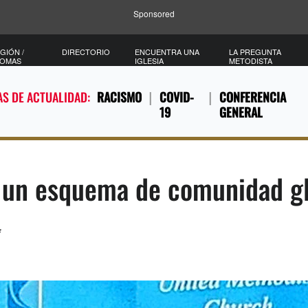
Sponsored
GIÓN /
DIRECTORIO
ENCUENTRA UNA
LA PREGUNTA
IOMAS
IGLESIA
METODISTA
S DE ACTUALIDAD:
RACISMO
COVID-
CONFERENCIA
19
GENERAL
a un esquema de comunidad g
*