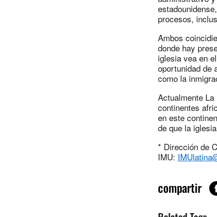
estadounidense,
procesos, inclus
Ambos coincidier
donde hay prese
iglesia vea en e
oportunidad de a
como la inmigraci
Actualmente La 
continentes afri
en este continen
de que la iglesi
* Dirección de 
IMU:
IMUlatin
compartir
Related Tags