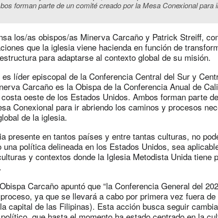
bos forman parte de un comité creado por la Mesa Conexional para i
nsa los/as obispos/as Minerva Carcaño y Patrick Streiff, co
ciones que la iglesia viene hacienda en función de transfor
 estructura para adaptarse al contexto global de su misión.
f es líder episcopal de la Conferencia Central del Sur y Cen
nerva Carcaño es la Obispa de la Conferencia Anual de Calif
 costa oeste de los Estados Unidos. Ambos forman parte de
esa Conexional para ir abriendo los caminos y procesos nec
lobal de la iglesia.
sia presente en tantos países y entre tantas culturas, no p
 una política delineada en los Estados Unidos, sea aplicabl
culturas y contextos donde la Iglesia Metodista Unida tiene 
.
a Obispa Carcaño apuntó que “la Conferencia General del 20
 proceso, ya que se llevará a cabo por primera vez fuera de
a capital de las Filipinas). Esta acción busca seguir cambia
 político, que hasta el momento ha estado centrado en la cul