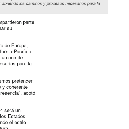
r abriendo los caminos y procesos necesarios para la
mpartieron parte
mar su
tro de Europa,
ornia-Pacífico
 un comité
esarios para la
odemos pretender
e y coherente
presencia”, acotó
24 será un
 los Estados
ndo el estilo
tura