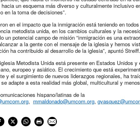
 hacia un esquema más diverso y culturalmente inclusivo en
o en la toma de decisiones”.
on en el impacto que la inmigración está teniendo en todos
ncia metodista unida, en los cambios culturales y la necesi
llo un potencial campo de misión “inmigración es una extraor
lcanzar a la gente con el mensaje de la iglesia y hemos visto
ón ha contribuido al desarrollo de la iglesia”, apuntó Streiff
iglesia Metodista Unida está presente en Estados Unidos y 
cano, europeo y asiático. El crecimiento que está experiment
te y el surgimiento de nuevos liderazgos regionales, ha traí
a se adapte a esta realidad más global, multicultural y menos
Comunicaciones hispano/latinas de la
a@umcom.org
,
mmaldonado@umcom.org
,
gvasquez@umcom