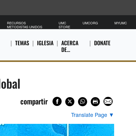
RECURSOS
UMC
UMCORG
MYUMC
METODISTAS UNIDOS
STORE
TEMAS
IGLESIA
ACERCA
DONATE
DE…
lobal
compartir
Translate Page
▼