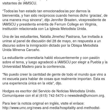
visitantes de IAMSCU.
"Todos/as han estado tan emocionados/as por darnos la
bienvenida, y han sido recíprocos cuando hemos dicho ‘gracias’, de
una manera muy sincera", dijo Jennifer Braaten, vicepresidente de
IAMSCU y presidenta emérita de Ferrum College en Virginia,
institución relacionada con La Iglesia Metodista Unida.
Una de las estudiantes, Natalia Jimeñez Pastrana, fue invitada a
unirse al panel de discusión del 28 de mayo, en respuesta a un
discurso sobre la inmigración dictado por la Obispa Metodista
Unida Minerva Carcaño.
La estudiante universitaria habló elocuentemente y con pasión
sobre el tema, y luego agradeció a IAMSCU por elegir a Puebla y la
Universidad Madero para la conferencia.
"No puedo creer la cantidad de gente de todo el mundo que vino a
mi escuela para hablar de cosas que realmente importan. Esta es
una experiencia única en la vida", dijo.
Hodges es escritor del Servicio de Noticias Metodista Unido.
Comuníquese con él al (615) 742-5470 o
newsdesk@umcom.org
.
Para leer la noticia original en inglés, visite el enlace:
http://www.umc.org/news-and-media/hospitality-and-methodist-