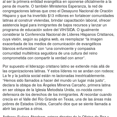
al ser la primera entidad evangélica en oponerse oficialmente a la
pena de muerte. O también Ministerios Esperanza, la red de
congregaciones latinas que creo el Desayuno Nacional de Oración
Hispano y que ha invertido $13 millones en fortalecer comunidades
latinas al construir viviendas, brindar capacitación laboral, ofrecer
asistencia legal para inmigrantes de bajos recursos y lanzar un
programa de educación sobre del VIH/SIDA. O igualmente
considerar la Conferencia Nacional de Líderes Hispanos Cristianos,
cuya visión, según su página web, es reemplazar “la imagen
exacerbada de los medios de comunicación de evangélicos
blancos enfurecidos” con “una convincente y compasiva
comunidad multiétnica seguidora de una cultura del reino
comprometida con compartir la verdad con amor”.
Por supuesto el liderazgo cristiano latino se extiende más allá de
las organizaciones latinas. Y estos líderes no se andan con rodeos:
La fe y la justicia social están re-lacionadas inextricablemente.
“Hemos sido llamados a hacer del mundo un lugar más justo”,
declara la obispa de los Ángeles Minerva Carcaño, primera latina
en ser obispa de la Iglesia Metodista Unida, co-nocida como
defensora de los derechos de los inmigrantes. Al recordar cuando
crecía en el Valle del Río Grande en Texas, una de las áreas más
pobres de Estados Unidos, Carcaño dice que se siente llamada a
abrir las puertas a otros.
Anthony Suárez-Abraham, primer director de la Oficina de Paz y