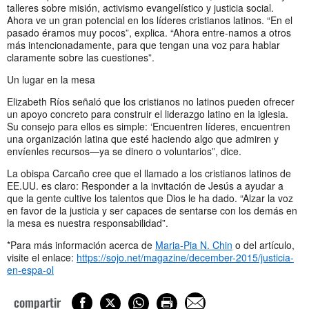
talleres sobre misión, activismo evangelístico y justicia social.
Ahora ve un gran potencial en los líderes cristianos latinos. “En el
pasado éramos muy pocos”, explica. “Ahora entre-namos a otros
más intencionadamente, para que tengan una voz para hablar
claramente sobre las cuestiones”.
Un lugar en la mesa
Elizabeth Ríos señaló que los cristianos no latinos pueden ofrecer
un apoyo concreto para construir el liderazgo latino en la iglesia.
Su consejo para ellos es simple: ‘Encuentren líderes, encuentren
una organización latina que esté haciendo algo que admiren y
envíenles recursos—ya se dinero o voluntarios”, dice.
La obispa Carcaño cree que el llamado a los cristianos latinos de
EE.UU. es claro: Responder a la invitación de Jesús a ayudar a
que la gente cultive los talentos que Dios le ha dado. “Alzar la voz
en favor de la justicia y ser capaces de sentarse con los demás en
la mesa es nuestra responsabilidad”.
*Para más información acerca de
Maria-Pia N. Chin
o del artículo,
visite el enlace:
https://sojo.net/magazine/december-2015/justicia-
en-espa-ol
compartir