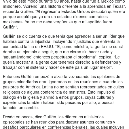
Vivió de este modo durante 30 años, hasta que fue a México como
misionero. “Aprendí una historia diferente a la aprendida en Texas”,
recuerda Guillén. “Al regresar a Estados Unidos descubrí quién era
porque acepté que yo era un estadou-nidense con raíces
mexicanas. Ya no me daba vergüenza que mi apellido fuera
Guillén”.
Guillén se dio cuenta de que tenía que aprender a ser un líder que
hablara contra la injusticia, incluyendo injusticias que enfrenta la
comunidad latina en EE.UU. “Si, como ministro, la gente me consi-
deraba un ejemplo a seguir, que me vieran sin hacer nada y
‘aguantándome’ entonces perpetuaba el problema”, explica. “Le
quería mostrar a la gente que tenemos derecho a defendernos y
trabajar con el sistema y hacer de este país un lugar mejor”.
Entonces Guillén empezó a alzar la voz cuando las opiniones de
grupos minoritarios eran ignoradas en las reuniones o cuando los
pastores de América Latina no se sentían representados en cultos
religiosos de alguna conferencia de ministros. Esto impulsó el
diálogo en la iglesia y animó a estos grupos, cuyas culturas y
experiencias también habían sido pasadas por alto, a buscar
también un cambio.
Desde entonces, dice Guillén, los diferentes ministerios
episcopales se han reunidos para discutir asuntos comunes y
desafíos particulares en conferencias bienales, las cuales incluyen