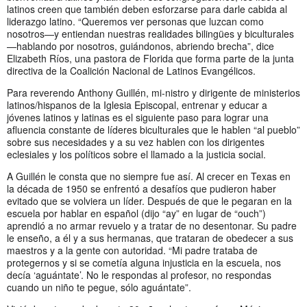
latinos creen que también deben esforzarse para darle cabida al
liderazgo latino. “Queremos ver personas que luzcan como
nosotros—y entiendan nuestras realidades bilingües y biculturales
—hablando por nosotros, guiándonos, abriendo brecha”, dice
Elizabeth Ríos, una pastora de Florida que forma parte de la junta
directiva de la Coalición Nacional de Latinos Evangélicos.
Para reverendo Anthony Guillén, mi-nistro y dirigente de ministerios
latinos/hispanos de la Iglesia Episcopal, entrenar y educar a
jóvenes latinos y latinas es el siguiente paso para lograr una
afluencia constante de líderes biculturales que le hablen “al pueblo”
sobre sus necesidades y a su vez hablen con los dirigentes
eclesiales y los políticos sobre el llamado a la justicia social.
A Guillén le consta que no siempre fue así. Al crecer en Texas en
la década de 1950 se enfrentó a desafíos que pudieron haber
evitado que se volviera un líder. Después de que le pegaran en la
escuela por hablar en español (dijo “ay” en lugar de “ouch”)
aprendió a no armar revuelo y a tratar de no desentonar. Su padre
le enseño, a él y a sus hermanas, que trataran de obedecer a sus
maestros y a la gente con autoridad. “Mi padre trataba de
protegernos y si se cometía alguna injusticia en la escuela, nos
decía ‘aguántate’. No le respondas al profesor, no respondas
cuando un niño te pegue, sólo aguántate”.