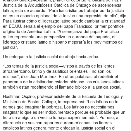
Justicia de la Arquidiócesis Católica de Chicago de ascendencia
latina, está de acuerdo. “Para los cristianos trabajar por la justicia
no es un aspecto opcional de la fe sino una expresión de ella”, dijo.
Para ilustrar cómo el liderazgo latino puede cambiar la cristiandad
en EE.UU. señala el ejemplo del papa Francisco, primer pontífice
originario de América Latina. “A semejanza del papa Francisco
quien representa una perspectiva no europea del papado, el
liderazgo cristiano latino e hispano mejoraría los movimientos de
justicia”.
Un enfoque a la justicia social de abajo hacia arriba
“Los temas de la justicia social—vistos a través de los lentes
afroamericano, latino y de asiáticos orientales—no son los
mismos”, dice Juan Martínez. En otras palabras, al redefinir el
panorama de la cristiandad estadounidense, los cristianos latinos
también están redefiniendo el llamado bíblico a la justicia social.
Hosffman Ospino, profesor asistente de la Escuela de Teología y
Ministerio de Boston College, lo expresa así: “Los latinos no te-
nemos que imaginar la pobreza. Los latinos no necesitamos
imaginar lo que es ser indocumentado porque es probable que un
tío o un amigo o un vecino lo haya experimentado”. Por eso, a
diferencia de sus contrapartes euroamericanas, los líderes
católicos latinos generalmente enfocan la justicia social en el