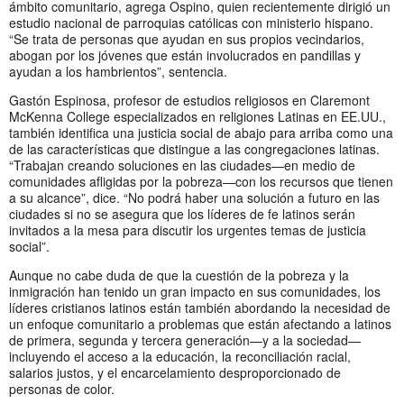
ámbito comunitario, agrega Ospino, quien recientemente dirigió un
estudio nacional de parroquias católicas con ministerio hispano.
“Se trata de personas que ayudan en sus propios vecindarios,
abogan por los jóvenes que están involucrados en pandillas y
ayudan a los hambrientos”, sentencia.
Gastón Espinosa, profesor de estudios religiosos en Claremont
McKenna College especializados en religiones Latinas en EE.UU.,
también identifica una justicia social de abajo para arriba como una
de las características que distingue a las congregaciones latinas.
“Trabajan creando soluciones en las ciudades—en medio de
comunidades afligidas por la pobreza—con los recursos que tienen
a su alcance”, dice. “No podrá haber una solución a futuro en las
ciudades si no se asegura que los líderes de fe latinos serán
invitados a la mesa para discutir los urgentes temas de justicia
social”.
Aunque no cabe duda de que la cuestión de la pobreza y la
inmigración han tenido un gran impacto en sus comunidades, los
líderes cristianos latinos están también abordando la necesidad de
un enfoque comunitario a problemas que están afectando a latinos
de primera, segunda y tercera generación—y a la sociedad—
incluyendo el acceso a la educación, la reconciliación racial,
salarios justos, y el encarcelamiento desproporcionado de
personas de color.