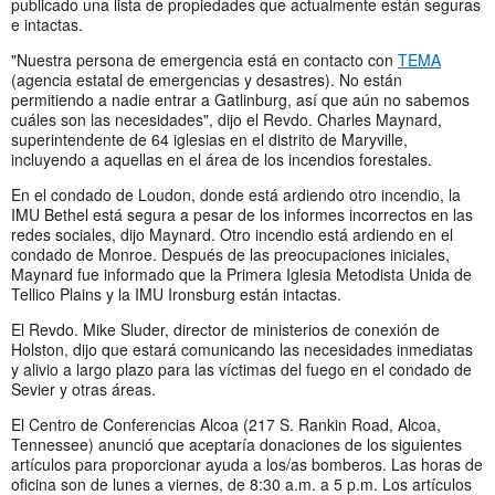
publicado una lista de propiedades que actualmente están seguras
e intactas.
"Nuestra persona de emergencia está en contacto con
TEMA
(agencia estatal de emergencias y desastres). No están
permitiendo a nadie entrar a Gatlinburg, así que aún no sabemos
cuáles son las necesidades", dijo el Revdo. Charles Maynard,
superintendente de 64 iglesias en el distrito de Maryville,
incluyendo a aquellas en el área de los incendios forestales.
En el condado de Loudon, donde está ardiendo otro incendio, la
IMU Bethel está segura a pesar de los informes incorrectos en las
redes sociales, dijo Maynard. Otro incendio está ardiendo en el
condado de Monroe. Después de las preocupaciones iniciales,
Maynard fue informado que la Primera Iglesia Metodista Unida de
Tellico Plains y la IMU Ironsburg están intactas.
El Revdo. Mike Sluder, director de ministerios de conexión de
Holston, dijo que estará comunicando las necesidades inmediatas
y alivio a largo plazo para las víctimas del fuego en el condado de
Sevier y otras áreas.
El Centro de Conferencias Alcoa (217 S. Rankin Road, Alcoa,
Tennessee) anunció que aceptaría donaciones de los siguientes
artículos para proporcionar ayuda a los/as bomberos. Las horas de
oficina son de lunes a viernes, de 8:30 a.m. a 5 p.m. Los artículos