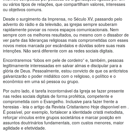
ou vários tipos de relações, que compartilham valores, interesses
ou objetivos comuns.
Desde o surgimento da Imprensa, no Século XV, passando pelo
advento do rádio e da televisão, as igrejas sempre souberam
rapidamente povoar os novos espaços comunicacionais. Nem
sempre com os melhores resultados, ou mesmo com o dissabor de
ver parte das lideranças religiosas mais comprometidas com esses
novos meios marcada por escândalos e dúvidas sobre suas reais
intenções. Não será diferente com as redes sociais digitais.
Encontraremos “lobos em pele de cordeiro” e, também, pessoas
legitimamente interessadas em salvar almas e discipular para a
glória de Deus. Pessoalmente, estou convicto de que os anticristos
galvanizarão o poder midiático com o religioso, o político e o
econômico em uma só pessoa ou grupo.
Por outro lado, é tarefa incontornável da Igreja se fazer presente
nas redes sociais digitais de forma profética, competente e
comprometida com o Evangelho. Inclusive para fazer frente a
heresias - leia o artigo da Revista Cristianismo Hoje disponível em .
É possível, por exemplo, fortalecer a identidade cristã metodista,
reforçar vínculos entre grupos societários e marcar posição em
assuntos doutrinários fundamentais, com custos menores, maior
agilidade e efetividade.