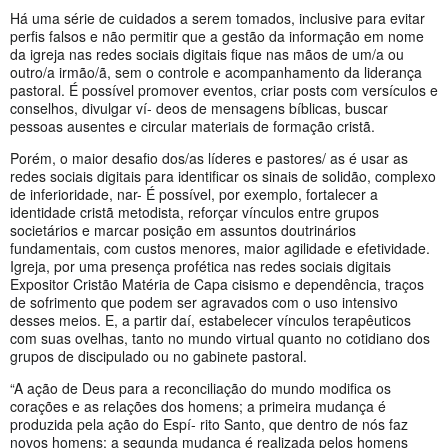
Há uma série de cuidados a serem tomados, inclusive para evitar
perfis falsos e não permitir que a gestão da informação em nome
da igreja nas redes sociais digitais fique nas mãos de um/a ou
outro/a irmão/ã, sem o controle e acompanhamento da liderança
pastoral. É possível promover eventos, criar posts com versículos e
conselhos, divulgar ví- deos de mensagens bíblicas, buscar
pessoas ausentes e circular materiais de formação cristã.
Porém, o maior desafio dos/as líderes e pastores/ as é usar as
redes sociais digitais para identificar os sinais de solidão, complexo
de inferioridade, nar- É possível, por exemplo, fortalecer a
identidade cristã metodista, reforçar vínculos entre grupos
societários e marcar posição em assuntos doutrinários
fundamentais, com custos menores, maior agilidade e efetividade.
Igreja, por uma presença profética nas redes sociais digitais
Expositor Cristão Matéria de Capa cisismo e dependência, traços
de sofrimento que podem ser agravados com o uso intensivo
desses meios. E, a partir daí, estabelecer vínculos terapêuticos
com suas ovelhas, tanto no mundo virtual quanto no cotidiano dos
grupos de discipulado ou no gabinete pastoral.
“A ação de Deus para a reconciliação do mundo modifica os
corações e as relações dos homens; a primeira mudança é
produzida pela ação do Espí- rito Santo, que dentro de nós faz
novos homens; a segunda mudança é realizada pelos homens