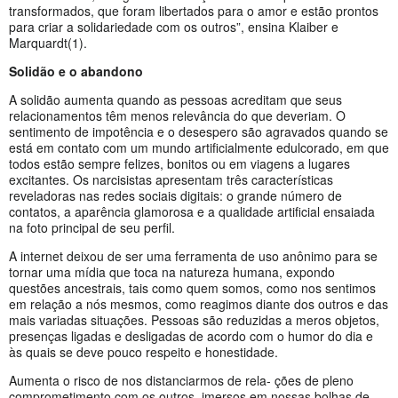
transformados, que foram libertados para o amor e estão prontos
para criar a solidariedade com os outros”, ensina Klaiber e
Marquardt(1).
Solidão e o abandono
A solidão aumenta quando as pessoas acreditam que seus
relacionamentos têm menos relevância do que deveriam. O
sentimento de impotência e o desespero são agravados quando se
está em contato com um mundo artificialmente edulcorado, em que
todos estão sempre felizes, bonitos ou em viagens a lugares
excitantes. Os narcisistas apresentam três características
reveladoras nas redes sociais digitais: o grande número de
contatos, a aparência glamorosa e a qualidade artificial ensaiada
na foto principal de seu perfil.
A internet deixou de ser uma ferramenta de uso anônimo para se
tornar uma mídia que toca na natureza humana, expondo
questões ancestrais, tais como quem somos, como nos sentimos
em relação a nós mesmos, como reagimos diante dos outros e das
mais variadas situações. Pessoas são reduzidas a meros objetos,
presenças ligadas e desligadas de acordo com o humor do dia e
às quais se deve pouco respeito e honestidade.
Aumenta o risco de nos distanciarmos de rela- ções de pleno
comprometimento com os outros, imersos em nossas bolhas de