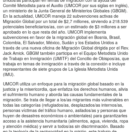
Comité Metodista para el Auxilio (UMCOR por sus siglas en inglés),
un ministerio de la Junta General de Ministerios Globales (GBGM).
En la actualidad, UMCOR maneja 22 subvenciones activas de
Migración Global por un total de $2,7 millones, sirviendo a 218.539
potenciales beneficiarios/as, con un estimado de $3 millones a ser
aprobado en lo que resta del año. UMCOR implementa
subvenciones en favor de la migración global en Bosnia, Brasil,
Colombia, El Salvador, México, Sudán y los Estados Unidos a
través de una nueva oficina de Migración Global dirigida por el Rev.
Jack Amick. GBGM también participa en el Equipo Metodista Unido
de Trabajo en Inmigración (UMITF) del Concilio de Obispos/as, que
trabaja en temas de inmigración a través de la conexión e incluye
representantes de siete grupos de La Iglesia Metodista Unida
(IMU).
UMCOR utiliza un enfoque para la migración global basado en la
justicia y la misericordia, que enfatiza los derechos humanos, alivia
el sufrimiento humano y aborda las causas fundamentales de la
migración. Se trata de llegar a los/as migrantes más vulnerables en
todas las categorías (refugiados/as, desplazados/as internos/as,
personas víctimas del tráfico humano, asilados/as y personas que
huyen de desastres económicos o ambientales) para garantizarles
acceso a la asistencia humanitaria (alimentos, agua, vivienda, ropa
y atención médica) y servir a todos/as sin discriminación. Basado
en la teología de la reciprocidad en la misión, este trabajo de