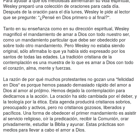
Para ayudar a que los metodistas alimentaran su vida espiritual,
Wesley preparó una colección de oraciones para cada día.
Después de la oración para el día lunes, Wesley le pide al lector
que se pregunte: "¿Pensé en Dios primero o al final?".
Tanto en su enseñanza como en su dirección espiritual, Wesley
magnificó el mandamiento de amar a Dios con todo nuestro ser,
como un mandamiento particular que debe ser obedecido por
sobre todo otro mandamiento. Pero Wesley no estaba siendo
original, sólo afirmaba lo que ya había sido expresado por los
santos de todas las edades. La tradición cristiana de la
contemplación es una muestra de lo que es amar a Dios con todo
el corazón, alma, mente y fuerzas.
La razón de por qué muchos protestantes no gozan una "felicidad
en Dios" es porque hemos pasado demasiado rápido del amor a
Dios al amor al prójimo. Hemos dejado la contemplación para
dedicarnos a la acción. La oración ha sido cambiada por el deber, y
la teología por la ética. Esta agenda producirá cristianos sobrios,
preocupado y activos, pero no cristianos gozosos, liberados y
pacíficos. Una forma de obedecer el primer mandamiento es asistir
al servicio religioso, oír la predicación, recibir la Comunión, orar
privadamente, estudiar la Biblia y ayunar. Estas prácticas son
medios para llevar a cabo el amor a Dios.