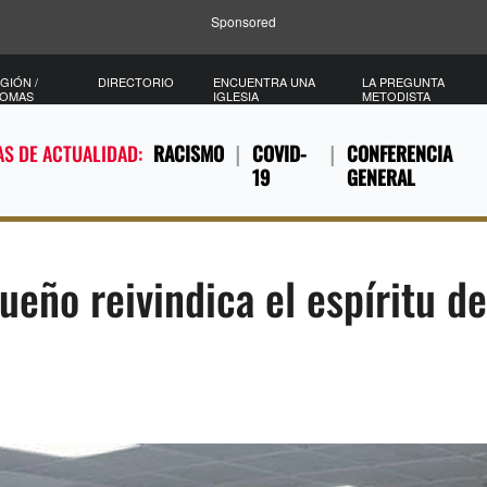
Sponsored
GIÓN /
DIRECTORIO
ENCUENTRA UNA
LA PREGUNTA
IOMAS
IGLESIA
METODISTA
S DE ACTUALIDAD:
RACISMO
COVID-
CONFERENCIA
19
GENERAL
eño reivindica el espíritu de