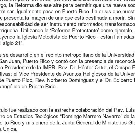
rgo, la Reforma dio ese aire para permitir que una nueva so
minar. Igualmente pasa en Puerto Rico. La crisis que nuest
, presenta la imagen de una que está destinada a morir. Si
 responsabilidad de ser instrumento reformador, transformado
riqueña. Utilizando la ‘Reforma Protestante’ como ejemplo, 
luyendo la Iglesia Metodista de Puerto Rico - están llamadas
 siglo 21”.
e se desarrolló en el recinto metropolitano de la Universida
San Juan, Puerto Rico y contó con la presencia de reconocid
o Presidente de la IMPR, Rev. Dr. Héctor Ortiz; el Obispo E
ivas; el Vice Presidente de Asuntos Religiosos de la Unive
de Puerto Rico, Rev. Norberto Domínguez y el Dr. Ediberto 
vangélico de Puerto Rico.
culo fue realizado con la estrecha colaboración del Rev. Lu
ro de Estudios Teológicos "Domingo Marrero Navarro" de la 
erto Rico y misionero de la Junta General de Ministerios Gl
a Unida.