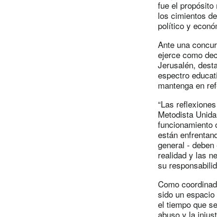
fue el propósito
los cimientos de
político y econó
Ante una concur
ejerce como dec
Jerusalén, desta
espectro educati
mantenga en ref
“Las reflexiones
Metodista Unida,
funcionamiento 
están enfrentand
general - deben
realidad y las n
su responsabili
Como coordinado
sido un espacio
el tiempo que se
abuso y la injus