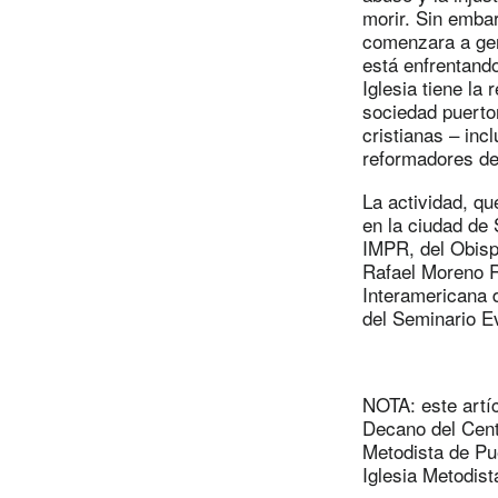
morir. Sin emba
comenzara a ger
está enfrentando
Iglesia tiene la
sociedad puertor
cristianas – inc
reformadores del
La actividad, qu
en la ciudad de 
IMPR, del Obisp
Rafael Moreno R
Interamericana 
del Seminario E
NOTA: este artí
Decano del Cent
Metodista de Pu
Iglesia Metodist