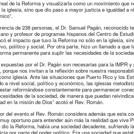
 real de la Reforma y visualizarla como un movimiento que n
 la iglesia, sino que dio paso a mayor justicia e igualdad a ni
mico”.
rencia de 238 personas, el Dr. Samuel Pagán, reconocido te
ano y profesor de programas hispanos del Centro de Estudi
có el impacto que tuvo la Reforma no sólo en la iglesia, sin
vo, político y social. Por otra parte, hizo un llamado a que l
orma permanente para suplir las necesidades de la sociedad
 expuestas por el Dr. Pagán son necesarias para la IMPR y 
 porque nos invitan a la reflexión sobre nuestra responsabil
como iglesia. Ante las situaciones que Puerto Rico y los E
o a nivel social, político y económico, las iglesias metodist
 estar reformándose constantemente para permanecer conec
ecesidades de la sociedad, de manera que puedan reivindica
dad en la misión de Dios” acotó el Rev. Román.
r del evento el Rev. Román considera además que esta con
 muy oportuno para entender aún más la realidad que vive P
 dio la Reforma, había una sociedad decadente, sufriendo la
ticia por parte del poder político. Era una sociedad que esta