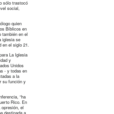
o sólo trastocó
vel social,
ólogo quien
os Bíblicos en
o también en el
a iglesia se
 en el siglo 21.
para La Iglesia
idad y
stados Unidos
as - y todas en
tadas a la
r su función y
ferencia, “ha
uerto Rico. En
 opresión, el
ba destinada a