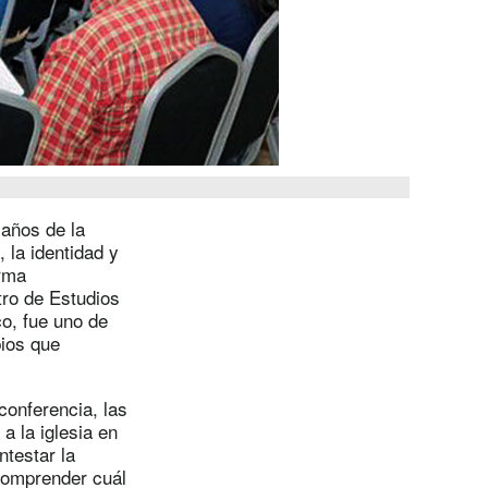
años de la
 la identidad y
orma
tro de Estudios
o, fue uno de
pios que
conferencia, las
a la iglesia en
ntestar la
comprender cuál