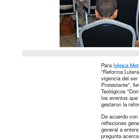
Para
Iglesia Me
“Reforma Luteran
vigencia del ser
Protestante", ll
Teológicos "Dom
los eventos que 
gestaron la refo
De acuerdo con e
reflexiones gene
general a entend
pregunta acerca