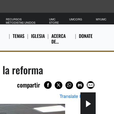
RECURSOS
UMC
UMCORG
MYUMC
METODISTAS UNIDOS
STORE
TEMAS
IGLESIA
ACERCA
DONATE
DE…
 la reforma
compartir
Translate Page
▼