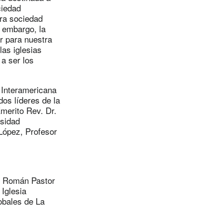
ciedad
ra sociedad
n embargo, la
r para nuestra
las iglesias
 a ser los
d Interamericana
os líderes de la
merito Rev. Dr.
rsidad
López, Profesor
is Román Pastor
Iglesia
obales de La