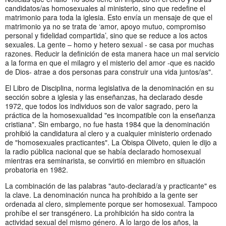
candidatos/as homosexuales al ministerio, sino que redefine el
matrimonio para toda la iglesia. Esto envía un mensaje de que el
matrimonio ya no se trata de ‘amor, apoyo mutuo, compromiso
personal y fidelidad compartida’, sino que se reduce a los actos
sexuales. La gente – homo y hetero sexual - se casa por muchas
razones. Reducir la definición de esta manera hace un mal servicio
a la forma en que el milagro y el misterio del amor -que es nacido
de Dios- atrae a dos personas para construir una vida juntos/as".
El Libro de Disciplina, norma legislativa de la denominación en su
sección sobre a iglesia y las enseñanzas, ha declarado desde
1972, que todos los individuos son de valor sagrado, pero la
práctica de la homosexualidad "es incompatible con la enseñanza
cristiana". Sin embargo, no fue hasta 1984 que la denominación
prohibió la candidatura al clero y a cualquier ministerio ordenado
de "homosexuales practicantes". La Obispa Oliveto, quien le dijo a
la radio pública nacional que se había declarado homosexual
mientras era seminarista, se convirtió en miembro en situación
probatoria en 1982.
La combinación de las palabras "auto-declarad/a y practicante" es
la clave. La denominación nunca ha prohibido a la gente ser
ordenada al clero, simplemente porque ser homosexual. Tampoco
prohíbe el ser transgénero. La prohibición ha sido contra la
actividad sexual del mismo género. A lo largo de los años, la