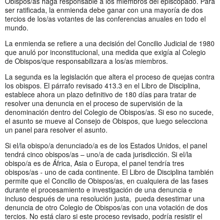
Obispos/as haga responsable a los miembros del episcopado. Para
ser ratificada, la enmienda debe ganar con una mayoría de dos
tercios de los/as votantes de las conferencias anuales en todo el
mundo.
La enmienda se refiere a una decisión del Concilio Judicial de 1980
que anuló por inconstitucional, una medida que exigía al Colegio
de Obispos/que responsabilizara a los/as miembros.
La segunda es la legislación que altera el proceso de quejas contra
los obispos. El párrafo revisado 413.3 en el Libro de Disciplina,
establece ahora un plazo definitivo de 180 días para tratar de
resolver una denuncia en el proceso de supervisión de la
denominación dentro del Colegio de Obispos/as. Si eso no sucede,
el asunto se mueve al Consejo de Obispos, que luego selecciona
un panel para resolver el asunto.
Si el/la obispo/a denunciado/a es de los Estados Unidos, el panel
tendrá cinco obispos/as – uno/a de cada jurisdicción. Si el/la
obispo/a es de África, Asia o Europa, el panel tendría tres
obispos/as - uno de cada continente. El Libro de Disciplina también
permite que el Concilio de Obispos/as, en cualquiera de las fases
durante el procesamiento e investigación de una denuncia e
incluso después de una resolución justa, pueda desestimar una
denuncia de otro Colegio de Obispos/as con una votación de dos
tercios. No está claro si este proceso revisado, podría resistir el