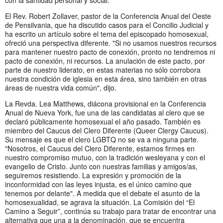
El Rev. Robert Zollaver, pastor de la Conferencia Anual del Oeste
de Pensilvania, que ha discutido casos para el Concilio Judicial y
ha escrito un artículo sobre el tema del episcopado homosexual,
ofreció una perspectiva diferente. "Si no usamos nuestros recursos
para mantener nuestro pacto de conexión, pronto no tendremos ni
pacto de conexión, ni recursos. La anulación de este pacto, por
parte de nuestro liderato, en estas materias no sólo corrobora
nuestra condición de iglesia en esta área, sino también en otras
áreas de nuestra vida común", dijo.
La Revda. Lea Matthews, diácona provisional en la Conferencia
Anual de Nueva York, fue una de las candidatas al clero que se
declaró públicamente homosexual el año pasado. También es
miembro del Caucus del Clero Diferente (Queer Clergy Caucus).
Su mensaje es que el clero LGBTQ no se va a ninguna parte.
"Nosotros, el Caucus del Clero Diferente, estamos firmes en
nuestro compromiso mutuo, con la tradición wesleyana y con el
evangelio de Cristo. Junto con nuestras familias y amigos/as,
seguiremos resistiendo. La expresión y promoción de la
inconformidad con las leyes injusta, es el único camino que
tenemos por delante". A medida que el debate el asunto de la
homosexualidad, se agrava la situación. La Comisión del “El
Camino a Seguir”, continúa su trabajo para tratar de encontrar una
alternativa que una a la denominación, que se encuentra