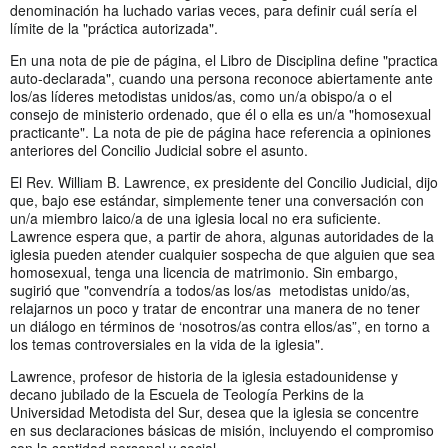
denominación ha luchado varias veces, para definir cuál sería el
límite de la "práctica autorizada".
En una nota de pie de página, el Libro de Disciplina define "practica
auto-declarada", cuando una persona reconoce abiertamente ante
los/as líderes metodistas unidos/as, como un/a obispo/a o el
consejo de ministerio ordenado, que él o ella es un/a "homosexual
practicante". La nota de pie de página hace referencia a opiniones
anteriores del Concilio Judicial sobre el asunto.
El Rev. William B. Lawrence, ex presidente del Concilio Judicial, dijo
que, bajo ese estándar, simplemente tener una conversación con
un/a miembro laico/a de una iglesia local no era suficiente.
Lawrence espera que, a partir de ahora, algunas autoridades de la
iglesia pueden atender cualquier sospecha de que alguien que sea
homosexual, tenga una licencia de matrimonio. Sin embargo,
sugirió que "convendría a todos/as los/as metodistas unido/as,
relajarnos un poco y tratar de encontrar una manera de no tener
un diálogo en términos de ‘nosotros/as contra ellos/as”, en torno a
los temas controversiales en la vida de la iglesia".
Lawrence, profesor de historia de la iglesia estadounidense y
decano jubilado de la Escuela de Teología Perkins de la
Universidad Metodista del Sur, desea que la iglesia se concentre
en sus declaraciones básicas de misión, incluyendo el compromiso
con la santidad personal y social.