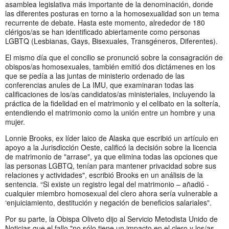
asamblea legislativa más importante de la denominación, donde
las diferentes posturas en torno a la homosexualidad son un tema
recurrente de debate. Hasta este momento, alrededor de 180
clérigos/as se han identificado abiertamente como personas
LGBTQ (Lesbianas, Gays, Bisexuales, Transgéneros, Diferentes).
El mismo día que el concilio se pronunció sobre la consagración de
obispos/as homosexuales, también emitió dos dictámenes en los
que se pedía a las juntas de ministerio ordenado de las
conferencias anules de La IMU, que examinaran todas las
calificaciones de los/as candidatos/as ministeriales, incluyendo la
práctica de la fidelidad en el matrimonio y el celibato en la soltería,
entendiendo el matrimonio como la unión entre un hombre y una
mujer.
Lonnie Brooks, ex líder laico de Alaska que escribió un artículo en
apoyo a la Jurisdicción Oeste, calificó la decisión sobre la licencia
de matrimonio de "arrase", ya que elimina todas las opciones que
las personas LGBTQ, tenían para mantener privacidad sobre sus
relaciones y actividades", escribió Brooks en un análisis de la
sentencia. “Si existe un registro legal del matrimonio – añadió -
cualquier miembro homosexual del clero ahora sería vulnerable a
‘enjuiciamiento, destitución y negación de beneficios salariales".
Por su parte, la Obispa Oliveto dijo al Servicio Metodista Unido de
Noticias que el fallo "no sólo tiene un impacto en el clero y los/as