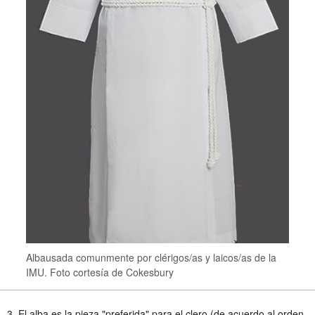
Albausada comunmente por clérigos/as y laicos/as de la
IMU. Foto cortesía de Cokesbury
3. El alba es la pieza "preferida" para el clero (de acuerdo al orden