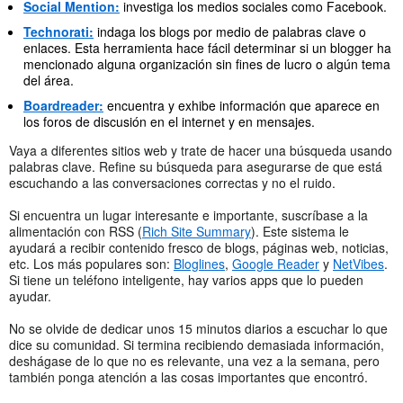
Social Mention:
investiga los medios sociales como Facebook.
Technorati:
indaga los blogs por medio de palabras clave o
enlaces. Esta herramienta hace fácil determinar si un blogger ha
mencionado alguna organización sin fines de lucro o algún tema
del área.
Boardreader:
encuentra y exhibe información que aparece en
los foros de discusión en el internet y en mensajes.
Vaya a diferentes sitios web y trate de hacer una búsqueda usando
palabras clave. Refine su búsqueda para asegurarse de que está
escuchando a las conversaciones correctas y no el ruido.
Si encuentra un lugar interesante e importante, suscríbase a la
alimentación con RSS (
Rich Site Summary
). Este sistema le
ayudará a recibir contenido fresco de blogs, páginas web, noticias,
etc. Los más populares son:
Bloglines
,
Google Reader
y
NetVibes
.
Si tiene un teléfono inteligente, hay varios apps que lo pueden
ayudar.
No se olvide de dedicar unos 15 minutos diarios a escuchar lo que
dice su comunidad. Si termina recibiendo demasiada información,
deshágase de lo que no es relevante, una vez a la semana, pero
también ponga atención a las cosas importantes que encontró.