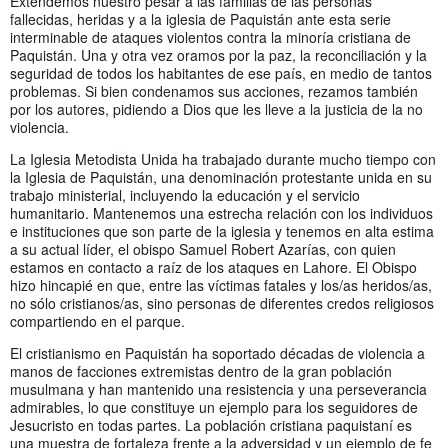
Extendemos nuestro pesar a las familias de las personas
fallecidas, heridas y a la iglesia de Paquistán ante esta serie
interminable de ataques violentos contra la minoría cristiana de
Paquistán. Una y otra vez oramos por la paz, la reconciliación y la
seguridad de todos los habitantes de ese país, en medio de tantos
problemas. Si bien condenamos sus acciones, rezamos también
por los autores, pidiendo a Dios que les lleve a la justicia de la no
violencia.
La Iglesia Metodista Unida ha trabajado durante mucho tiempo con
la Iglesia de Paquistán, una denominación protestante unida en su
trabajo ministerial, incluyendo la educación y el servicio
humanitario. Mantenemos una estrecha relación con los individuos
e instituciones que son parte de la iglesia y tenemos en alta estima
a su actual líder, el obispo Samuel Robert Azarías, con quien
estamos en contacto a raíz de los ataques en Lahore. El Obispo
hizo hincapié en que, entre las víctimas fatales y los/as heridos/as,
no sólo cristianos/as, sino personas de diferentes credos religiosos
compartiendo en el parque.
El cristianismo en Paquistán ha soportado décadas de violencia a
manos de facciones extremistas dentro de la gran población
musulmana y han mantenido una resistencia y una perseverancia
admirables, lo que constituye un ejemplo para los seguidores de
Jesucristo en todas partes. La población cristiana paquistaní es
una muestra de fortaleza frente a la adversidad y un ejemplo de fe