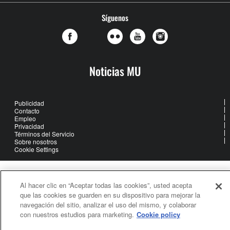
Síguenos
Noticias MU
Publicidad
Contacto
Empleo
Privacidad
Términos del Servicio
Sobre nosotros
Cookie Settings
United Methodist Communications is an agency of The United
Al hacer clic en “Aceptar todas las cookies”, usted acepta
Methodist Church
que las cookies se guarden en su dispositivo para mejorar la
©2026
United Methodist Communications. All Rights Reserved
navegación del sitio, analizar el uso del mismo, y colaborar
con nuestros estudios para marketing.
Cookie policy