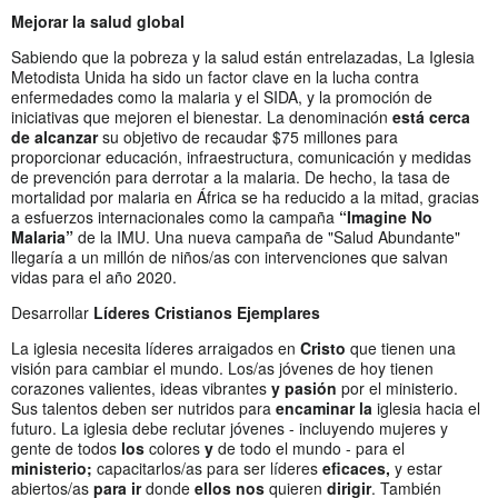
Mejorar la salud global
Sabiendo que la pobreza y la salud están entrelazadas, La Iglesia
Metodista Unida ha sido un factor clave en la lucha contra
enfermedades como la malaria y el SIDA, y la promoción de
iniciativas que mejoren el bienestar. La denominación
está cerca
de alcanzar
su objetivo de recaudar $75 millones para
proporcionar educación, infraestructura, comunicación y medidas
de prevención para derrotar a la malaria. De hecho, la tasa de
mortalidad por malaria en África se ha reducido a la mitad, gracias
a esfuerzos internacionales como la campaña
“Imagine No
Malaria”
de la IMU. Una nueva campaña de "Salud Abundante"
llegaría a un millón de niños/as con intervenciones que salvan
vidas para el año 2020.
Desarrollar
Líderes Cristianos Ejemplares
La iglesia necesita líderes arraigados en
Cristo
que tienen una
visión para cambiar el mundo. Los/as jóvenes de hoy tienen
corazones valientes, ideas vibrantes
y pasión
por el ministerio.
Sus talentos deben ser nutridos para
encaminar la
iglesia hacia el
futuro. La iglesia debe reclutar jóvenes - incluyendo mujeres y
gente de todos
los
colores
y
de todo el mundo - para el
ministerio;
capacitarlos/as para ser líderes
eficaces,
y estar
abiertos/as
para ir
donde
ellos nos
quieren
dirigir
. También