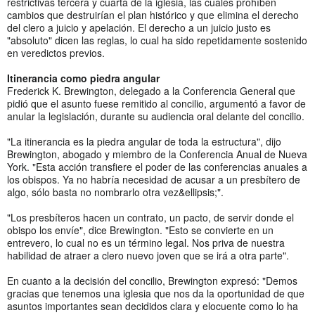
restrictivas tercera y cuarta de la iglesia, las cuales prohíben
cambios que destruirían el plan histórico y que elimina el derecho
del clero a juicio y apelación. El derecho a un juicio justo es
"absoluto" dicen las reglas, lo cual ha sido repetidamente sostenido
en veredictos previos.
Itinerancia como piedra angular
Frederick K. Brewington, delegado a la Conferencia General que
pidió que el asunto fuese remitido al concilio, argumentó a favor de
anular la legislación, durante su audiencia oral delante del concilio.
"La itinerancia es la piedra angular de toda la estructura", dijo
Brewington, abogado y miembro de la Conferencia Anual de Nueva
York. "Esta acción transfiere el poder de las conferencias anuales a
los obispos. Ya no habría necesidad de acusar a un presbítero de
algo, sólo basta no nombrarlo otra vez&ellipsis;".
"Los presbíteros hacen un contrato, un pacto, de servir donde el
obispo los envíe", dice Brewington. "Esto se convierte en un
entrevero, lo cual no es un término legal. Nos priva de nuestra
habilidad de atraer a clero nuevo joven que se irá a otra parte".
En cuanto a la decisión del concilio, Brewington expresó: "Demos
gracias que tenemos una iglesia que nos da la oportunidad de que
asuntos importantes sean decididos clara y elocuente como lo ha