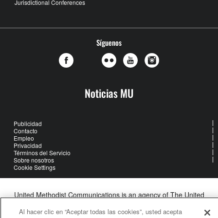
Jurisdictional Conferences
Síguenos
Noticias MU
Publicidad
Contacto
Empleo
Privacidad
Términos del Servicio
Sobre nosotros
Cookie Settings
United Methodist Communications is an agency of The United
Methodist Church
Al hacer clic en “Aceptar todas las cookies”, usted acepta
©2026
United Methodist Communications. All Rights Reserved