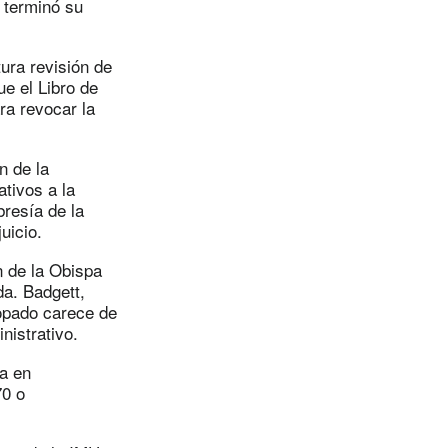
e terminó su
tura revisión de
e el Libro de
ra revocar la
n de la
tivos a la
bresía de la
uicio.
n de la Obispa
da. Badgett,
copado carece de
nistrativo.
a en
70 o