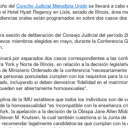
toño del
Concilio Judicial Metodista Unido
se llevará a cabo e
 el Hotel Hyatt Regency en Lisle, estado de Illinois, área m
diencias orales están programados en sobre dos casos dos 
ra sesión de deliberación del Consejo Judicial del período 
nuevos miembros elegidos en mayo, durante la Conferencia 
n.
inará por separados dos casos correspondientes a las conf
 York y Norte de Illinois, en relación a la decisión legislat
ta de Ministerio Ordenado de la conferencia "necesariamente
as personas postuladas cumplen con los requisitos para la ca
ado, incluyendo si deben demostrar 'fidelidad en el matrimoni
 o pueden ser abiertamente homosexuales”.
iplina de la IMU establece que todos los individuos son de v
 de la homosexualidad "es incompatible con la enseñanza cri
rk, la apelación a la decisión de la Obispa Jane Allen Midd
teven M. Knutsen, la cual también cuestiona si la Junta de 
recomendar legalmente candidatos/as que cumplan con la 