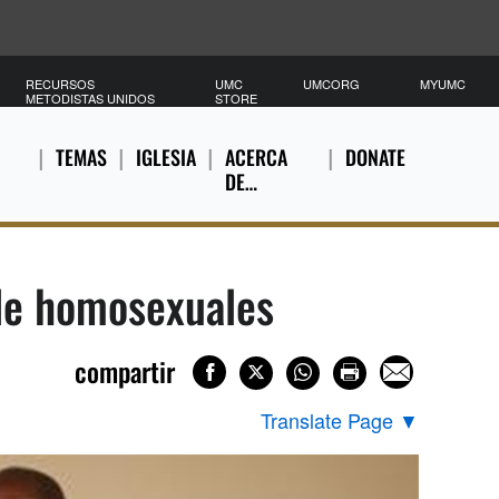
RECURSOS
UMC
UMCORG
MYUMC
METODISTAS UNIDOS
STORE
TEMAS
IGLESIA
ACERCA
DONATE
DE…
 de homosexuales
compartir
Translate Page
▼