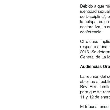
Debido a que "n
identidad sexual
de Disciplina", 
la obispa, quien
declarativa, la 
conferencia.
Otro caso impli
respecto a una r
2016. Se determi
General de La Ig
Audiencias Ora
La reunión del c
abiertas al públ
Rev. Errol Lesli
para que se reco
11 y 12 de enero
El tribunal enco