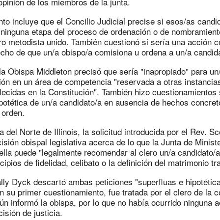
opinión de los miembros de la junta.
to incluye que el Concilio Judicial precise si esos/as cand
a ninguna etapa del proceso de ordenación o de nombramien
ro metodista unido. También cuestionó si sería una acción c
hecho de que un/a obispo/a comisiona u ordena a un/a candidat
la Obispa Middleton precisó que sería "inapropiado" para un
ión en un área de competencia "reservada a otras instancia
lecidas en la Constitución". También hizo cuestionamientos
hipotética de un/a candidato/a en ausencia de hechos concret
 orden.
 del Norte de Illinois, la solicitud introducida por el Rev. Sc
isión obispal legislativa acerca de lo que la Junta de Minis
ella puede "legalmente recomendar al clero un/a candidato/
cipios de fidelidad, celibato o la definición del matrimonio tra
ly Dyck descartó ambas peticiones "superfluas e hipotéticas
en su primer cuestionamiento, fue tratada por el clero de la c
n informó la obispa, por lo que no había ocurrido ninguna a
cisión de justicia.