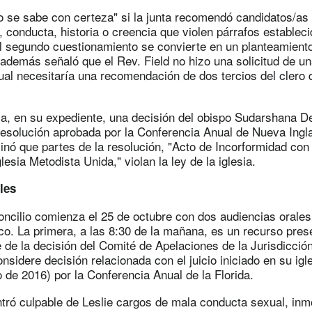
o se sabe con certeza" si la junta recomendó candidatos/as 
, conducta, historia o creencia que violen párrafos estableci
el segundo cuestionamiento se convierte en un planteamiento 
 además señaló que el Rev. Field no hizo una solicitud de un
cual necesitaría una recomendación de dos tercios del clero 
ca, en su expediente, una decisión del obispo Sudarshana 
esolución aprobada por la Conferencia Anual de Nueva Ingla
nó que partes de la resolución, "Acto de Incorformidad con
lesia Metodista Unida," violan la ley de la iglesia.
les
oncilio comienza el 25 de octubre con dos audiencias orales
ico. La primera, a las 8:30 de la mañana, es un recurso pres
e de la decisión del Comité de Apelaciones de la Jurisdicció
nsidere decisión relacionada con el juicio iniciado en su igl
 de 2016) por la Conferencia Anual de la Florida.
ntró culpable de Leslie cargos de mala conducta sexual, inm