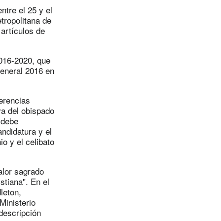
ntre el 25 y el
etropolitana de
artículos de
2016-2020, que
General 2016 en
erencias
iva del obispado
 debe
ndidatura y el
o y el celibato
alor sagrado
stiana". En el
leton,
Ministerio
descripción