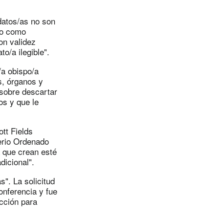
idatos/as no son
to como
on validez
o/a ilegible".
/a obispo/a
s, órganos y
 sobre descartar
os y que le
ott Fields
terio Ordenado
a que crean esté
dicional".
". La solicitud
onferencia y fue
cción para