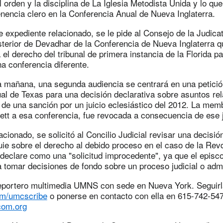
 orden y la disciplina de La Iglesia Metodista Unida y lo qu
nencia clero en la Conferencia Anual de Nueva Inglaterra.
e expediente relacionado, se le pide al Consejo de la Judica
terior de Devadhar de la Conferencia de Nueva Inglaterra qu
 el derecho del tribunal de primera instancia de la Florida pa
a conferencia diferente.
la mañana, una segunda audiencia se centrará en una petició
l de Texas para una decisión declarativa sobre asuntos rela
l de una sanción por un juicio eclesiástico del 2012. La mem
ett a esa conferencia, fue revocada a consecuencia de ese j
acionado, se solicitó al Concilio Judicial revisar una decisió
ie sobre el derecho al debido proceso en el caso de la Rev
 declare como una "solicitud improcedente", ya que el epis
a tomar decisiones de fondo sobre un proceso judicial o admi
eportero multimedia UMNS con sede en Nueva York. Seguirl
com/umcscribe
o ponerse en contacto con ella en 615-742-54
om.org