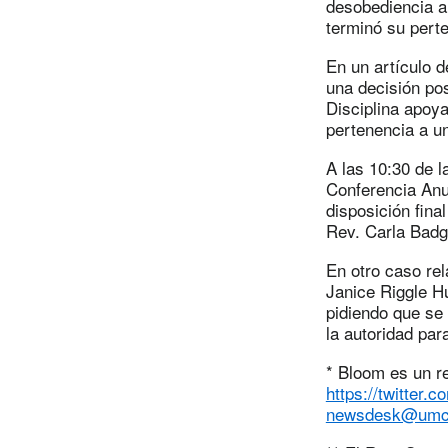
desobediencia al
terminó su perte
En un artículo d
una decisión pos
Disciplina apoya
pertenencia a un
A las 10:30 de 
Conferencia Anua
disposición fina
Rev. Carla Badg
En otro caso rel
Janice Riggle Hu
pidiendo que se
la autoridad par
* Bloom es un r
https://twitter.
newsdesk@umc