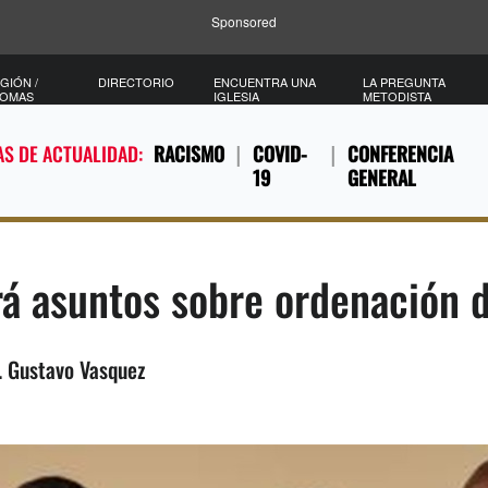
Sponsored
GIÓN /
DIRECTORIO
ENCUENTRA UNA
LA PREGUNTA
IOMAS
IGLESIA
METODISTA
S DE ACTUALIDAD:
RACISMO
COVID-
CONFERENCIA
19
GENERAL
ará asuntos sobre ordenación
. Gustavo Vasquez