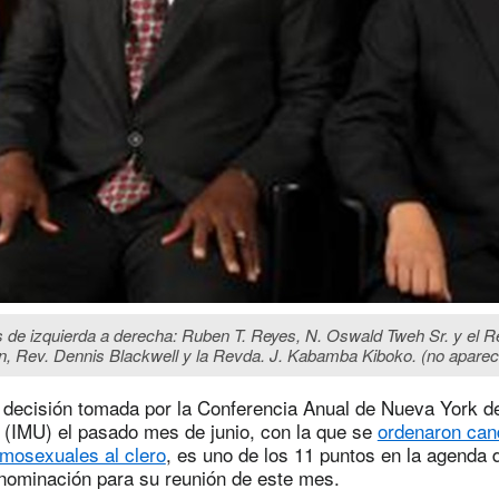
 de izquierda a derecha: Ruben T. Reyes, N. Oswald Tweh Sr. y el Re
, Rev. Dennis Blackwell y la Revda. J. Kabamba Kiboko. (no aparece
l decisión tomada por la Conferencia Anual de Nueva York de
 (IMU) el pasado mes de junio, con la que se
ordenaron can
mosexuales al clero
, es uno de los 11 puntos en la agenda
enominación para su reunión de este mes.