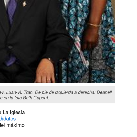
v. Luan-Vu Tran. De pie de izquierda a derecha: Deanell
 en la foto Beth Capen).
 La Iglesia
didatos
 del máximo