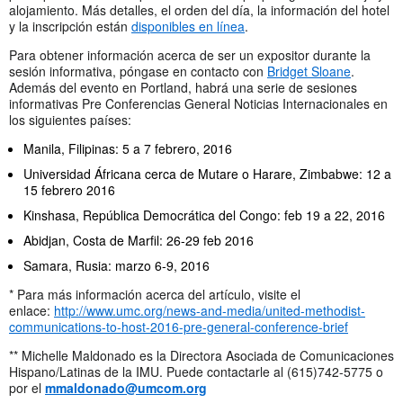
alojamiento. Más detalles, el orden del día, la información del hotel
y la inscripción están
disponibles en línea
.
Para obtener información acerca de ser un expositor durante la
sesión informativa, póngase en contacto con
Bridget Sloane
.
Además del evento en Portland, habrá una serie de sesiones
informativas Pre Conferencias General Noticias Internacionales en
los siguientes países:
Manila, Filipinas: 5 a 7 febrero, 2016
Universidad Áfricana cerca de Mutare o Harare, Zimbabwe: 12 a
15 febrero 2016
Kinshasa, República Democrática del Congo: feb 19 a 22, 2016
Abidjan, Costa de Marfil: 26-29 feb 2016
Samara, Rusia: marzo 6-9, 2016
* Para más información acerca del artículo, visite el
enlace:
http://www.umc.org/news-and-media/united-methodist-
communications-to-host-2016-pre-general-conference-brief
** Michelle Maldonado es la Directora Asociada de Comunicaciones
Hispano/Latinas de la IMU. Puede contactarle al (615)742-5775 o
por el
mmaldonado@umcom.org