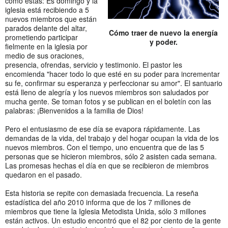
como estas: Es domingo y la
iglesia está recibiendo a 5
nuevos miembros que están
parados delante del altar,
Cómo traer de nuevo la energía
prometiendo participar
y poder.
fielmente en la iglesia por
medio de sus oraciones,
presencia, ofrendas, servicio y testimonio. El pastor les
encomienda "hacer todo lo que esté en su poder para incrementar
su fe, confirmar su esperanza y perfeccionar su amor". El santuario
está lleno de alegría y los nuevos miembros son saludados por
mucha gente. Se toman fotos y se publican en el boletín con las
palabras: ¡Bienvenidos a la familia de Dios!
Pero el entusiasmo de ese día se evapora rápidamente. Las
demandas de la vida, del trabajo y del hogar ocupan la vida de los
nuevos miembros. Con el tiempo, uno encuentra que de las 5
personas que se hicieron miembros, sólo 2 asisten cada semana.
Las promesas hechas el día en que se recibieron de miembros
quedaron en el pasado.
Esta historia se repite con demasiada frecuencia. La reseña
estadística del año 2010 informa que de los 7 millones de
miembros que tiene la Iglesia Metodista Unida, sólo 3 millones
están activos. Un estudio encontró que el 82 por ciento de la gente