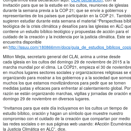
invitación para que se la estudie en los cultos, reuniones de iglesias
durante la semana previa a la COP 21; que se envíe a gobiernos y
representantes de los países que participarán en la COP 21. Tambié
sugieren estudiar durante esta semana el material “Perspectivas bíbl
teológica de la crisis climática y desafíos para las iglesias en ALC qu
contiene un estudio bíblico-teológico y propuestas de acción para el
cuidado de la creación y la incidencia por la justicia climática. Este se
encuentra disponible
en:
http://issuu.com/180866mm/docs/guia_de_estudios_biblicos_copi
Milton Mejia, secretario general del CLAI, anima a unirse desde
cada iglesia en los cultos del domingo 29 de noviembre de 2015 a la
marcha mundial por el clima. La COP21, empieza el 30 de noviembr
en muchos lugares sectores sociales y organizaciones religiosas se 
organizando para mostrar a los gobiernos y a la sociedad que somo
muchos los que estamos movilizándonos para pedir que se tomen
medidas justas y eficaces para enfrentar al calentamiento global. Por
razón se están organizando marchas, vigilias y jornadas de oración e
domingo 29 de noviembre en diversos lugares.
“Invitamos para que este día incluyamos en los cultos un tiempo de
estudio bíblico, oración y hagan un símbolo que muestre nuestro
compromiso con el cuidado de la creación que compartan por medio
las redes sociales o en sus páginas web usando: #Acción Ecuménica
la Justicia Climática en ALC”, dice.