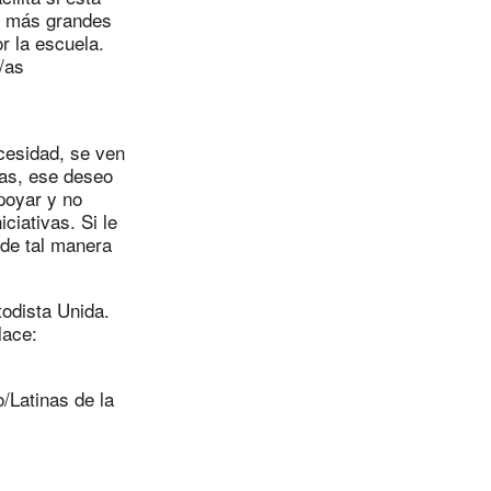
es más grandes
r la escuela.
/as
cesidad, se ven
las, ese deseo
poyar y no
ciativas. Si le
 de tal manera
todista Unida.
lace:
/Latinas de la