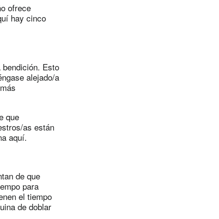
ño ofrece
quí hay cinco
 bendición. Esto
téngase alejado/a
s más
de que
stros/as están
na aquí.
ntan de que
tiempo para
ienen el tiempo
uina de doblar