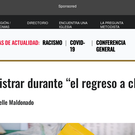
Sponsored
GIÓN /
DIRECTORIO
ENCUENTRA UNA
LA PREGUNTA
IOMAS
IGLESIA
METODISTA
S DE ACTUALIDAD:
RACISMO
COVID-
CONFERENCIA
19
GENERAL
strar durante “el regreso a c
elle Maldonado