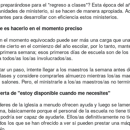
 preparándose para el "regreso a clases"? Esta época del a
unidades de ministerio, si se hacen de manera apropiada. A
ntes para desarrollar con eficiencia estos ministerios.
te es hacerlo en el momento preciso
n el momento equivocado puede ser más una carga que una
te cierto en el comienzo del año escolar, por lo tanto, man
a primera semana; esos primeros días de escuela son de lo
 todos/as los/as involucrados/as.
tar un paso, intente llegar a los maestros la semana antes 
lases y considere comprarles almuerzo mientras los/as mae
salones. Pero, el ministrarle a los/as maestros/as no termi
ferta de "estoy disponible cuando me necesites"
íderes de la iglesia a menudo ofrecen ayuda y luego se lame
ma, básicamente porque el personal de la escuela no tiene 
podría ser capaz de ayudarle. Ellos/as definitivamente no t
dos los que se han ofrecido a ver si pueden prestar una máq
lo.