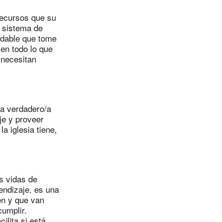
 recursos que su
n sistema de
ndable que tome
 en todo lo que
 necesitan
/a verdadero/a
je y proveer
la iglesia tiene,
s vidas de
endizaje, es una
aen y que van
umplir.
ilita si está