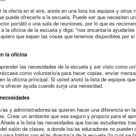
r la oferta en el aire, anote en una lista los equipos y otros
que puede ofrecerle a la escuela. Puede ser que necesiten u
ctor portátil o una sala de reuniones, por lo que es recome
la a la oficina de la escuela y diga: "nos encantaría ayudarles
 quiero que sepan las cosas que tenemos disponibles por si
n la oficina
aprender las necesidades de la escuela y ser visto como un
rézcase como voluntario/a para hacer copias, enviar mensa
n la oficina principal. Si usted anotó la lista de equipos que 
ara ofrecer ayuda cuando surja una necesidad.
 necesidades
/as y administradores/as quieren hacer una diferencia en la
es. Crear un ambiente que sea seguro y propicio para el apr
a. Añada a la lista las necesidades que los/as estudiantes tr
del salón de clases, a donde los/as educadores no pueden c
para hablar con el/as director/a de la escuela (lo cual se fac