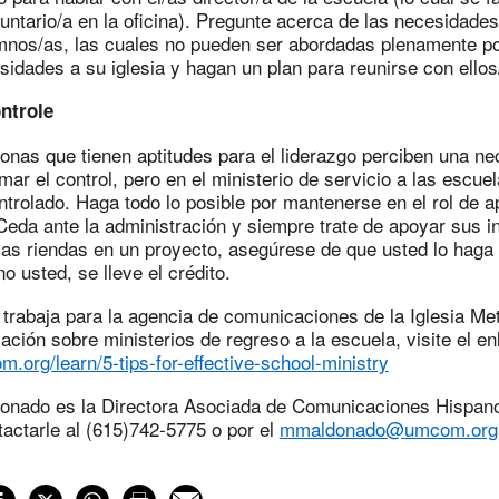
untario/a en la oficina). Pregunte acerca de las necesidad
umnos/as, las cuales no pueden ser abordadas plenamente po
idades a su iglesia y hagan un plan para reunirse con ellos
ntrole
onas que tienen aptitudes para el liderazgo perciben una ne
mar el control, pero en el ministerio de servicio a las escue
ntrolado. Haga todo lo posible por mantenerse en el rol de a
eda ante la administración y siempre trate de apoyar sus ini
las riendas en un proyecto, asegúrese de que usted lo haga
o usted, se lleve el crédito.
trabaja para la agencia de comunicaciones de la Iglesia Me
ción sobre ministerios de regreso a la escuela, visite el en
.org/learn/5-tips-for-effective-school-ministry
donado es la Directora Asociada de Comunicaciones Hispano
actarle al (615)742-5775 o por el
mmaldonado@umcom.org