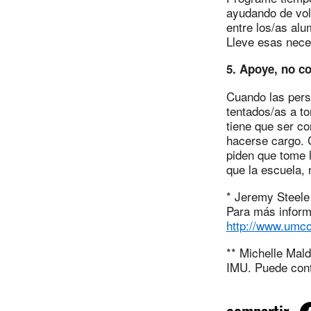
ayudando de vol
entre los/as al
Lleve esas neces
5. Apoye, no co
Cuando las pers
tentados/as a to
tiene que ser co
hacerse cargo. C
piden que tome 
que la escuela, n
* Jeremy Steele 
Para más informa
http://www.umcom
** Michelle Mal
IMU. Puede cont