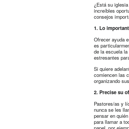
¿Está su iglesia
increíbles oport
consejos importa
1. Lo importan
Ofrecer ayuda e
es particularmen
de la escuela l
estresantes para
Si quiere adelan
comiencen las c
organizando sus 
2. Precise su o
Pastores/as y l
nunca se les lla
pensar en quién 
para llamar a to
papel, por ejemp