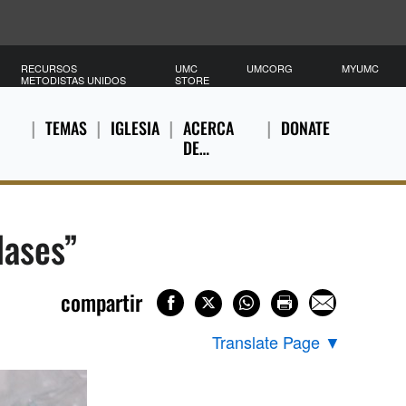
RECURSOS
UMC
UMCORG
MYUMC
METODISTAS UNIDOS
STORE
TEMAS
IGLESIA
ACERCA
DONATE
DE…
lases”
compartir
Translate Page
▼