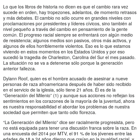
Lo que los libros de historia no dicen es que el cambio rara vez
sucede en orden, hay tropezones, adelantos, de momento retrasos
y más debates. El cambio no sólo ocurre en grandes niveles con
proclamaciones por presidentes y líderes cívicos, sino también al
nivel pequeño a través del cambio en pensamiento de la gente
común. El progreso racial siempre se enfrentará con algún medio
de resistencia; algunos medios son pasivos, otros más activos, y
algunos de ellos horriblemente violentos. Eso es lo que estamos
viviendo en estos momentos en los Estados Unidos y por eso
sucedió la tragedia de Charleston, Carolina del Sur el mes pasado.
La situación no se va a detenerse sólo porque la generación
anterior fallezca.
Dylann Roof, quien es el hombre acusado de asesinar a nueve
personas de raza afroamericana después de haber sido recibido
en el servicio de la iglesia, sólo tiene 21 años. Él es de la
“Generación del Milenio” (1) y aunque sus acciones no reflejan los
sentimientos en los corazones de la mayoría de la juventud, ahora
es nuestra responsabilidad el abordar los problemas de nuestra
sociedad que permiten que tanto odio florezca.
“La Generación del Milenio” dice ser racialmente progresista, pero
no está equipada para tener una discusión franca sobre la raza. En
una encuesta del 2014 por MTV, el 91 % de los jóvenes entre las
edades de 18 a 24 años dijeron que creían en la igualdad racial, y