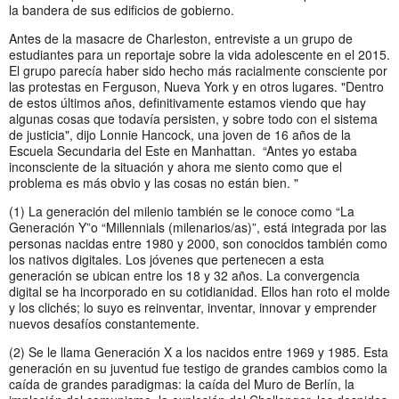
la bandera de sus edificios de gobierno.
Antes de la masacre de Charleston, entreviste a un grupo de
estudiantes para un reportaje sobre la vida adolescente en el 2015.
El grupo parecía haber sido hecho más racialmente consciente por
las protestas en Ferguson, Nueva York y en otros lugares. "Dentro
de estos últimos años, definitivamente estamos viendo que hay
algunas cosas que todavía persisten, y sobre todo con el sistema
de justicia", dijo Lonnie Hancock, una joven de 16 años de la
Escuela Secundaria del Este en Manhattan. “Antes yo estaba
inconsciente de la situación y ahora me siento como que el
problema es más obvio y las cosas no están bien. "
(1) La generación del milenio también se le conoce como “La
Generación Y”o “Millennials (milenarios/as)”, está integrada por las
personas nacidas entre 1980 y 2000, son conocidos también como
los nativos digitales. Los jóvenes que pertenecen a esta
generación se ubican entre los 18 y 32 años. La convergencia
digital se ha incorporado en su cotidianidad. Ellos han roto el molde
y los clichés; lo suyo es reinventar, inventar, innovar y emprender
nuevos desafíos constantemente.
(2) Se le llama Generación X a los nacidos entre 1969 y 1985. Esta
generación en su juventud fue testigo de grandes cambios como la
caída de grandes paradigmas: la caída del Muro de Berlín, la