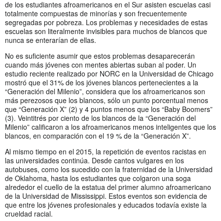
de los estudiantes afroamericanos en el Sur asisten escuelas casi
totalmente compuestas de minorías y son frecuentemente
segregadas por pobreza. Los problemas y necesidades de estas
escuelas son literalmente invisibles para muchos de blancos que
nunca se enterarían de ellas.
No es suficiente asumir que estos problemas desaparecerán
cuando más jóvenes con mentes abiertas suban al poder. Un
estudio reciente realizado por NORC en la Universidad de Chicago
mostró que el 31% de los jóvenes blancos pertenecientes a la
“Generación del Milenio”, considera que los afroamericanos son
más perezosos que los blancos, sólo un punto porcentual menos
que “Generación X” (2) ​​y 4 puntos menos que los “Baby Boomers”
(3). Veintitrés por ciento de los blancos de la “Generación del
Milenio” calificaron a los afroamericanos menos inteligentes que los
blancos, en comparación con el 19 % de la “Generación X”.
Al mismo tiempo en el 2015, la repetición de eventos racistas en
las universidades continúa. Desde cantos vulgares en los
autobuses, como los sucedido con la fraternidad de la Universidad
de Oklahoma, hasta los estudiantes que colgaron una soga
alrededor el cuello de la estatua del primer alumno afroamericano
de la Universidad de Mississippi. Estos eventos son evidencia de
que entre los jóvenes profesionales y educados todavía existe la
crueldad racial.