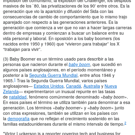
implosión del comunismo, la explosión del Challenger, los despidos
masivos de los `80, las privatizaciones de los 90' entre otros. Es la
generación que vio la aparición y difusión del Sida con las
consecuencias de cambio de comportamiento que lo mismo trajo
aparejado con respecto a las generaciones anteriores. Es la
generación que comienza a ver que no van a hacer largas carreras
dentro de empresas y comienzan a buscar un balance entre su
vida personal y laboral. En oposición a los baby boomers (los
nacidos entre 1950 y 1960) que “vivieron para trabajar” los X
“trabajan para vivir”.
(3) Baby Boomer es un término usado para describir a las
personas que nacieron durante el
baby boom
, que sucedió en
algunos países anglosajones, en el período momentáneo y
posterior a la
Segunda Guerra Mundial
, entre años 1946 y
1
1965.
Tras la Segunda Guerra Mundial, varios países
anglosajones—
Estados Unidos
,
Canadá
,
Australia
y
Nueva
Zelanda
— experimentaron un inusual repunte en las tasas
de
natalidad
, fenómeno comúnmente denominado «
baby boom
».
En esos países el término se utiliza también para denominar a esa
generación. Los términos «
baby boomer
» y «
baby boom
» junto
con otras expresiones, también se utilizan en los países con
la
demografía
que no reflejan el crecimiento sostenido en las
2
familias estadounidenses durante el mismo intervalo de tiempo.
*Victor Luckerson is a reporter covering tech and business for