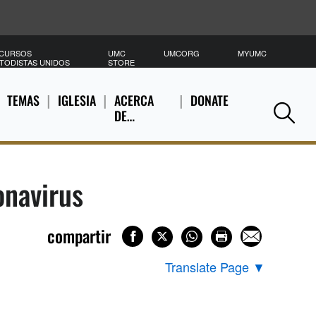
CURSOS
UMC
UMCORG
MYUMC
B
TODISTAS UNIDOS
STORE
TEMAS
IGLESIA
ACERCA
DONATE
DE…
Se
onavirus
compartir
Translate Page
▼