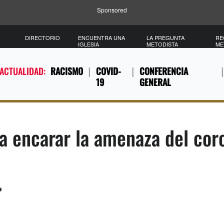
Sponsored
DIRECTORIO
ENCUENTRA UNA
LA PREGUNTA
RE
IGLESIA
METODISTA
ME
 ACTUALIDAD:
RACISMO
COVID-
CONFERENCIA
19
GENERAL
ra encarar la amenaza del cor
*