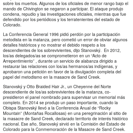
sobre los muertos. Algunos de los oficiales de menor rango bajo el
mando de Chivington se negaron a participar. El ataque produjo
condena, repudio y las investigaciones oficiales, mientras que fue
defendido por los periódicos y los terratenientes del estado de
Colorado.
La Conferencia General 1996 pidió perdón por la participación
metodista en la matanza, pero cometió un error de obviar algunos
detalles históricos y no mostrar el debido respeto a los
descendientes de los sobrevivientes, dijo Stanovský. En 2012,
los/as delegados/as se comprometieron en un “Acto de
Arrepentimiento” , durante un servicio de alabanza dirigido a
restaurar las relaciones con los/as hermanos/as indígenas, y
aprobaron una petición en favor de la divulgación completa del
papel del metodismo en la masacre de Sand Creek.
Stanovský y Otto Braided Hair Jr., un Cheyenne del Norte
descendiente de los/as sobrevivientes de la matanza, co-
presidieron el panel nombrado para supervisar un memorial más
completo. En 2014 se produjo un paso importante, cuando la
Obispa Stanovský llevó a la Conferencia Anual de “Rocky
Mountain” (Montañas Rocallosas) en una peregrinación al sitio de
la masacre de Sand Creek, declarado territorio de interés histórico
nacional. Ese año, Stanovský sirvió en la Comisión del Estado de
Colorado para la Conmemoración de la Masacre de Sand Creek.