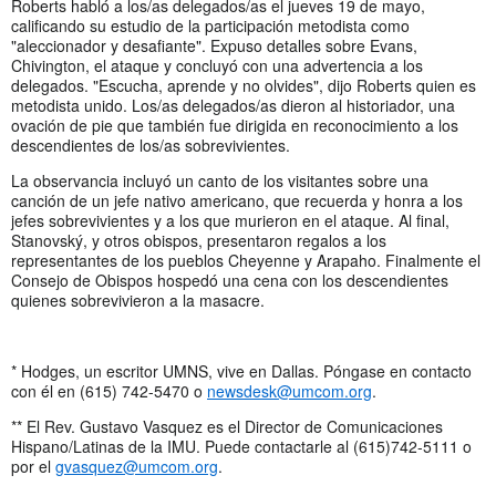
Roberts habló a los/as delegados/as el jueves 19 de mayo,
calificando su estudio de la participación metodista como
"aleccionador y desafiante". Expuso detalles sobre Evans,
Chivington, el ataque y concluyó con una advertencia a los
delegados. "Escucha, aprende y no olvides", dijo Roberts quien es
metodista unido. Los/as delegados/as dieron al historiador, una
ovación de pie que también fue dirigida en reconocimiento a los
descendientes de los/as sobrevivientes.
La observancia incluyó un canto de los visitantes sobre una
canción de un jefe nativo americano, que recuerda y honra a los
jefes sobrevivientes y a los que murieron en el ataque. Al final,
Stanovský, y otros obispos, presentaron regalos a los
representantes de los pueblos Cheyenne y Arapaho. Finalmente el
Consejo de Obispos hospedó una cena con los descendientes
quienes sobrevivieron a la masacre.
* Hodges, un escritor UMNS, vive en Dallas. Póngase en contacto
con él en (615) 742-5470 o
newsdesk@umcom.org
.
** El Rev. Gustavo Vasquez es el Director de Comunicaciones
Hispano/Latinas de la IMU. Puede contactarle al (615)742-5111 o
por el
gvasquez@umcom.org
.