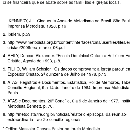
crise financeira que se abate sobre as famí- lias e igrejas locais.
KENNEDY, J.L. Cinquenta Anos de Metodismo no Brasil. São Paul
Imprensa Metodista, 1928, p.16
Ibidem, p.59
http://www.metodista.org.br/content/interfaces/cms/userfiles/files/e
cristao/2006/ ec_marco_06.pdf
REILY, Duncan Alexander. “Escola Dominical Ontem e Hoje” em Ex
Cristão, Agosto de 1993, p.8.
FILHO, William Schisler. "Os dados comprovam: a Igreja parou" e
Expositor Cristão, 2ª quinzena de Julho de 1978, p.13.
ATAS, Registros e Documentos. Estatística, Rol de Membros, Tabel
Concílio Regional, 9 a 14 de Janeiro de 1964. Imprensa Metodista
Paulo.
ATAS e Documentos. 20º Concílio, 6 a 9 de Janeiro de 1977, Instit
Metodista Bennett, p. 70.
http://metodista7re.org.br/noticias/relatorio-episcopal-da-reuniao-
extraordinaria- -ao-2o-concilio-regional/
* Odilon Massolar Chaves Pastor na Igreja Metodista