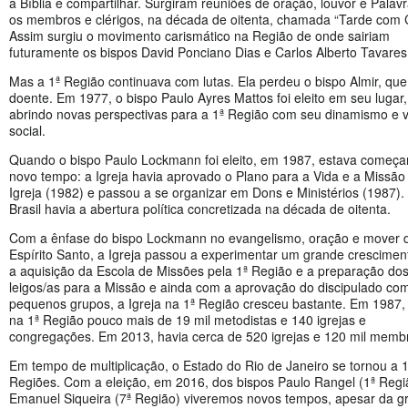
a Bíblia e compartilhar. Surgiram reuniões de oração, louvor e Palav
os membros e clérigos, na década de oitenta, chamada “Tarde com C
Assim surgiu o movimento carismático na Região de onde sairiam
futuramente os bispos David Ponciano Dias e Carlos Alberto Tavares
Mas a 1ª Região continuava com lutas. Ela perdeu o bispo Almir, que
doente. Em 1977, o bispo Paulo Ayres Mattos foi eleito em seu lugar,
abrindo novas perspectivas para a 1ª Região com seu dinamismo e 
social.
Quando o bispo Paulo Lockmann foi eleito, em 1987, estava começ
novo tempo: a Igreja havia aprovado o Plano para a Vida e a Missão
Igreja (1982) e passou a se organizar em Dons e Ministérios (1987).
Brasil havia a abertura política concretizada na década de oitenta.
Com a ênfase do bispo Lockmann no evangelismo, oração e mover 
Espírito Santo, a Igreja passou a experimentar um grande crescime
a aquisição da Escola de Missões pela 1ª Região e a preparação dos
leigos/as para a Missão e ainda com a aprovação do discipulado co
pequenos grupos, a Igreja na 1ª Região cresceu bastante. Em 1987,
na 1ª Região pouco mais de 19 mil metodistas e 140 igrejas e
congregações. Em 2013, havia cerca de 520 igrejas e 120 mil membr
Em tempo de multiplicação, o Estado do Rio de Janeiro se tornou a 1
Regiões. Com a eleição, em 2016, dos bispos Paulo Rangel (1ª Regi
Emanuel Siqueira (7ª Região) viveremos novos tempos, apesar da g