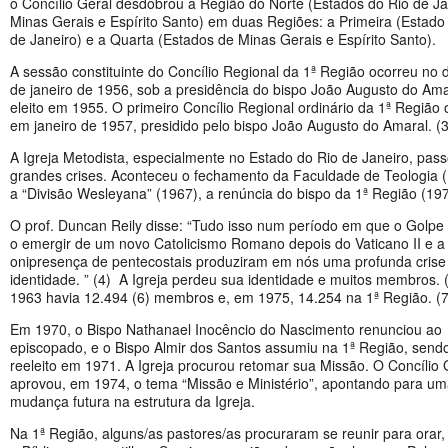
o Concílio Geral desdobrou a Região do Norte (Estados do Rio de Ja
Minas Gerais e Espírito Santo) em duas Regiões: a Primeira (Estado
de Janeiro) e a Quarta (Estados de Minas Gerais e Espírito Santo).
A sessão constituinte do Concílio Regional da 1ª Região ocorreu no 
de janeiro de 1956, sob a presidência do bispo João Augusto do Ama
eleito em 1955. O primeiro Concílio Regional ordinário da 1ª Região 
em janeiro de 1957, presidido pelo bispo João Augusto do Amaral. (3
A Igreja Metodista, especialmente no Estado do Rio de Janeiro, pas
grandes crises. Aconteceu o fechamento da Faculdade de Teologia (
a “Divisão Wesleyana” (1967), a renúncia do bispo da 1ª Região (197
O prof. Duncan Reily disse: “Tudo isso num período em que o Golpe
o emergir de um novo Catolicismo Romano depois do Vaticano II e a
onipresença de pentecostais produziram em nós uma profunda crise
identidade. ” (4) A Igreja perdeu sua identidade e muitos membros. 
1963 havia 12.494 (6) membros e, em 1975, 14.254 na 1ª Região. (7
Em 1970, o Bispo Nathanael Inocêncio do Nascimento renunciou ao
episcopado, e o Bispo Almir dos Santos assumiu na 1ª Região, send
reeleito em 1971. A Igreja procurou retomar sua Missão. O Concílio 
aprovou, em 1974, o tema “Missão e Ministério”, apontando para u
mudança futura na estrutura da Igreja.
Na 1ª Região, alguns/as pastores/as procuraram se reunir para orar,