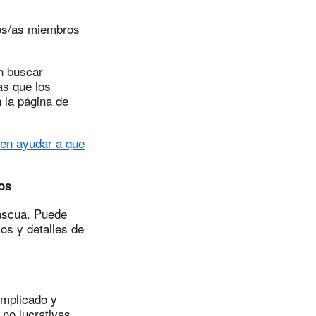
nos/as miembros
n buscar
as que los
 la página de
den ayudar a que
os
Pascua. Puede
ios y detalles de
omplicado y
no lucrativas