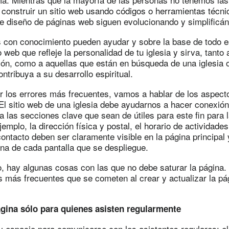
construir un sitio web usando códigos o herramientas técni
e diseño de páginas web siguen evolucionando y simplificá
s con conocimiento pueden ayudar y sobre la base de todo e
o web que refleje la personalidad de tu iglesia y sirva, tanto
ión, como a aquellas que están en búsqueda de una iglesia 
ontribuya a su desarrollo espiritual.
r los errores más frecuentes, vamos a hablar de los aspect
El sitio web de una iglesia debe ayudarnos a hacer conexión
na las secciones clave que sean de útiles para este fin para
jemplo, la dirección física y postal, el horario de actividades
ontacto deben ser claramente visible en la página principal
ina de cada pantalla que se despliegue.
, hay algunas cosas con las que no debe saturar la página
es más frecuentes que se cometen al crear y actualizar la p
ágina sólo para quienes asisten regularmente
y espacio para comunicarse con los asistentes regulares: el 