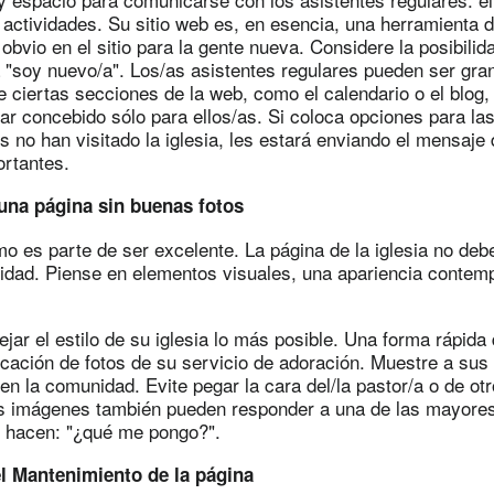
actividades. Su sitio web es, en esencia, una herramienta 
 obvio en el sitio para la gente nueva. Considere la posibili
 "soy nuevo/a". Los/as asistentes regulares pueden ser gra
ciertas secciones de la web, como el calendario o el blog, p
ar concebido sólo para ellos/as. Si coloca opciones para la
 no han visitado la iglesia, les estará enviando el mensaje
rtantes.
 una página sin buenas fotos
mo es parte de ser excelente. La página de la iglesia no de
lidad. Piense en elementos visuales, una apariencia contem
lejar el estilo de su iglesia lo más posible. Una forma rápida
ocación de fotos de su servicio de adoración. Muestre a su
n la comunidad. Evite pegar la cara del/la pastor/a o de otr
s imágenes también pueden responder a una de las mayore
se hacen: "¿qué me pongo?".
el Mantenimiento de la página