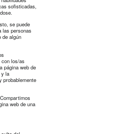
cas sofisticadas,
ndose.
sto, se puede
 a las personas
o de algún
os
 con los/as
 la página web de
 y la
 y probablemente
. Compartimos
ágina web de una
culto del