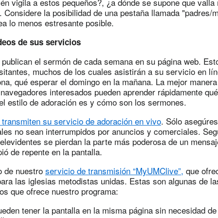
ién vigila a estos pequeños?, ¿a dónde se supone que vall
. Considere la posibilidad de una pestaña llamada "padres/
ea lo menos estresante posible.
ideos de sus servicios
 publican el sermón de cada semana en su página web. Esto
sitantes, muchos de los cuales asistirán a su servicio en lí
na, qué esperar el domingo en la mañana. La mejor manera
 navegadores interesados ​​pueden aprender rápidamente qué
el estilo de adoración es y cómo son los sermones.
 transmiten su servicio de adoración en vivo
. Sólo asegúres
uales no sean interrumpidos por anuncios y comerciales. Se
televidentes se pierdan la parte más poderosa de un mensaj
ió de repente en la pantalla.
o de nuestro
servicio de transmisión “MyUMClive”,
que ofre
ara las iglesias metodistas unidas. Estas son algunas de la
tos que ofrece nuestro programa:
eden tener la pantalla en la misma página sin necesidad de 