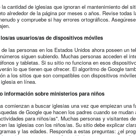
la cantidad de iglesias que ignoran el mantenimiento del sit
to alrededor de la página por meses o años. Revise todas l
menudo y compruebe si hay errores ortográficos. Asegúrese
ajen.
 los/as usuarios/as de dispositivos móviles
s de las personas en los Estados Unidos ahora poseen un te
os números siguen subiendo. Muchas personas acceden el inte
léfonos y tabletas. Si su sitio no funciona en esos dispositi
erán lo que tienen que ofrecer. El algoritmo de Google tamb
ión a los sitios que son compatibles con dispositivos móvile
 iglesia en línea.
to información sobre ministerios para niños
 comienzan a buscar iglesias una vez que empiezan una fa
squedas de Google que hacen los padres cuando se mudan 
ctividades para niños/as". Muchas personas y visitantes de
en las iglesias con los niños/as. Su sitio debe explicar cla
ogramas y las edades. Responda a estas preguntas: ¿el pro