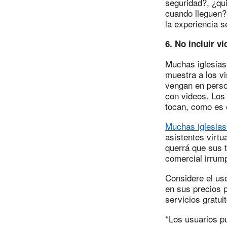
seguridad?, ¿qu
cuando lleguen?
la experiencia s
6. No incluir v
Muchas iglesias
muestra a los vi
vengan en perso
con videos. Los
tocan, como es 
Muchas iglesias
asistentes virt
querrá que sus 
comercial irrump
Considere el us
en sus precios p
servicios gratui
*Los usuarios pu