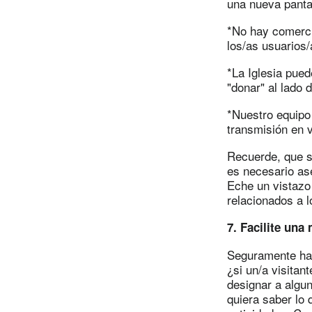
una nueva pantal
*No hay comercia
los/as usuarios
*La Iglesia pue
"donar" al lado d
*Nuestro equipo 
transmisión en v
Recuerde, que si
es necesario ase
Eche un vistazo 
relacionados a 
7. Facilite una
Seguramente ha p
¿si un/a visitan
designar a algu
quiera saber lo 