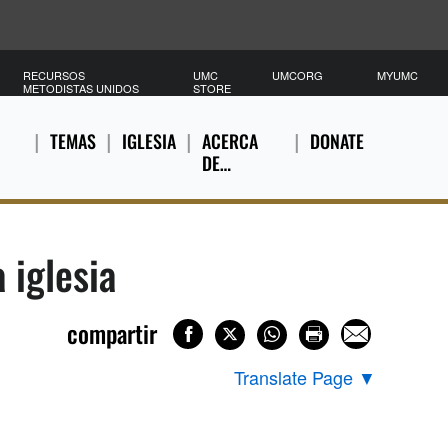
RECURSOS
UMC
UMCORG
MYUMC
METODISTAS UNIDOS
STORE
TEMAS
IGLESIA
ACERCA
DONATE
DE…
 iglesia
compartir
Translate Page
▼