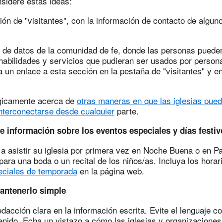
sidere estas ideas:
ión de "visitantes", con la información de contacto de algu
.
 de datos de la comunidad de fe, donde las personas puede
 habilidades y servicios que pudieran ser usados por person
 un enlace a esta sección en la pestaña de "visitantes" y en
égicamente acerca de
otras maneras en que las iglesias pue
interconectarse desde cualquier
parte.
e información sobre los eventos especiales y días festiv
a asistir su iglesia por primera vez en Noche Buena o en 
ara una boda o un recital de los niños/as. Incluya los horar
ciales de temporada
en la página web.
mantenerlo simple
acción clara en la información escrita. Evite el lenguaje c
nido. Echa un vistazo a cómo las iglesias y organizaciones 