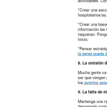
actividades. Con
*Crear una secc
hospitalarios/as
*Crear una base
información las
requieran. Ponga
inicio.
*Pensar estrat
la gente pueda 
8. La omisión d
Mucha gente va 
ser que vengan p
los
eventos espe
9. La falta de 
Mantenga una red
demasiado conte