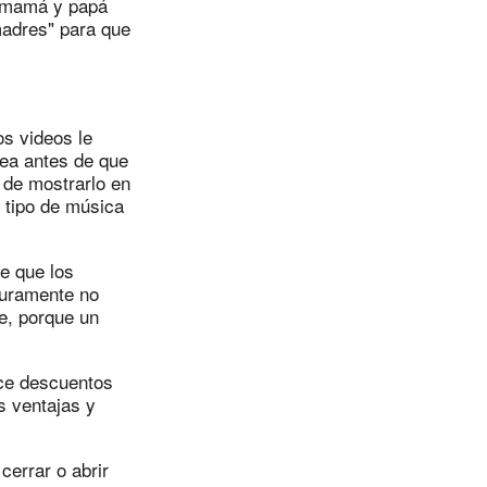
a mamá y papá
madres" para que
s videos le
nea antes de que
 de mostrarlo en
 tipo de música
e que los
guramente no
e, porque un
ce descuentos
s ventajas y
cerrar o abrir