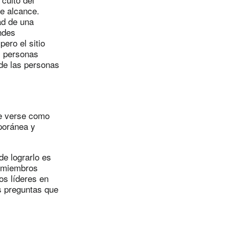
de alcance.
dad de una
ndes
ero el sitio
s personas
 de las personas
be verse como
poránea y
 de lograrlo es
s miembros
os líderes en
s preguntas que