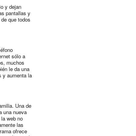
io y dejan
as pantallas y
 de que todos
léfono
rnet sólo a
vos, muchos
ién le da una
s y aumenta la
milia. Una de
a una nueva
 la web no
ramente las
grama ofrece