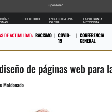
Sponsored
GIÓN /
DIRECTORIO
ENCUENTRA UNA
LA PREGUNTA
IOMAS
IGLESIA
METODISTA
S DE ACTUALIDAD:
RACISMO
COVID-
CONFERENCIA
19
GENERAL
 diseño de páginas web para la
le Maldonado