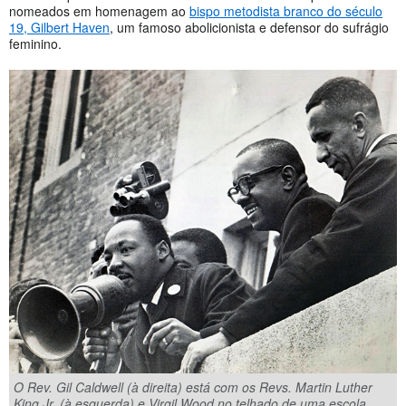
nomeados em homenagem ao
bispo metodista branco do século
19, Gilbert Haven
, um famoso abolicionista e defensor do sufrágio
feminino.
O Rev. Gil Caldwell (à direita) está com os Revs. Martin Luther
King Jr. (à esquerda) e Virgil Wood no telhado de uma escola