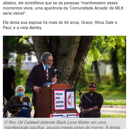
aliados, ele acreditava que se as pessoas “mantivessem esses
momentos vivos, uma aparência da 'Comunidade Amada' de MLK
seria visível”.
Ele deixa sua esposa há mais de 60 anos, Grace; filhos Dale e
Paul; e a neta Ashley.
O Rev. Gil Caldwell defende Black Lives Matter em uma
manifestação pacífica, poucos meses antes de morrer. À direita