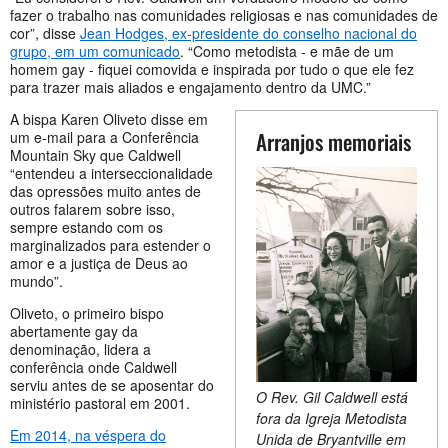
fazer o trabalho nas comunidades religiosas e nas comunidades de
cor”, disse
Jean Hodges, ex-presidente do conselho nacional do
grupo, em um comunicado
. “Como metodista - e mãe de um
homem gay - fiquei comovida e inspirada por tudo o que ele fez
para trazer mais aliados e engajamento dentro da UMC.”
A bispa Karen Oliveto disse em
Arranjos memoriais
um e-mail para a Conferência
Mountain Sky que Caldwell
“entendeu a interseccionalidade
das opressões muito antes de
outros falarem sobre isso,
sempre estando com os
marginalizados para estender o
amor e a justiça de Deus ao
mundo”.
Oliveto, o primeiro bispo
abertamente gay da
denominação, lidera a
conferência onde Caldwell
serviu antes de se aposentar do
O Rev. Gil Caldwell está
ministério pastoral em 2001.
fora da Igreja Metodista
Em 2014, na véspera do
Unida de Bryantville em