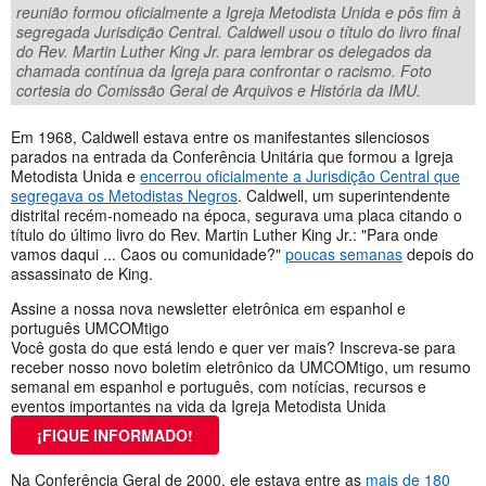
reunião formou oficialmente a Igreja Metodista Unida e pôs fim à
segregada Jurisdição Central. Caldwell usou o título do livro final
do Rev. Martin Luther King Jr. para lembrar os delegados da
chamada contínua da Igreja para confrontar o racismo. Foto
cortesia do Comissão Geral de Arquivos e História da IMU.
Em 1968, Caldwell estava entre os manifestantes silenciosos
parados na entrada da Conferência Unitária que formou a Igreja
Metodista Unida e
encerrou oficialmente a Jurisdição Central que
segregava os Metodistas Negros
. Caldwell, um superintendente
distrital recém-nomeado na época, segurava uma placa citando o
título do último livro do Rev. Martin Luther King Jr.: "Para onde
vamos daqui ... Caos ou comunidade?"
poucas semanas
depois do
assassinato de King.
Assine a nossa nova newsletter eletrônica em espanhol e
português UMCOMtigo
Você gosta do que está lendo e quer ver mais? Inscreva-se para
receber nosso novo boletim eletrônico da UMCOMtigo, um resumo
semanal em espanhol e português, com notícias, recursos e
eventos importantes na vida da Igreja Metodista Unida
¡FIQUE INFORMADO!
Na Conferência Geral de 2000, ele estava entre as
mais de 180