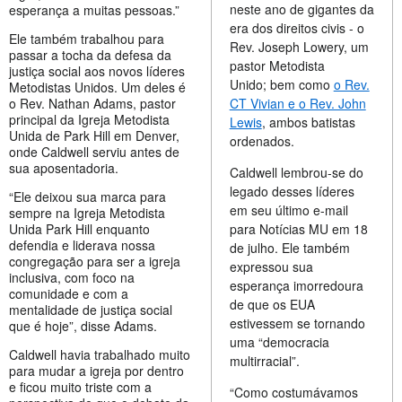
neste ano de gigantes da
esperança a muitas pessoas.”
era dos direitos civis - o
Ele também trabalhou para
Rev. Joseph Lowery, um
passar a tocha da defesa da
pastor Metodista
justiça social aos novos líderes
Unido; bem como
o Rev.
Metodistas Unidos. Um deles é
CT Vivian e o Rev. John
o Rev. Nathan Adams, pastor
principal da Igreja Metodista
Lewis
, ambos batistas
Unida de Park Hill em Denver,
ordenados.
onde Caldwell serviu antes de
sua aposentadoria.
Caldwell lembrou-se do
legado desses líderes
“Ele deixou sua marca para
em seu último e-mail
sempre na Igreja Metodista
para Notícias MU em 18
Unida Park Hill enquanto
defendia e liderava nossa
de julho. Ele também
congregação para ser a igreja
expressou sua
inclusiva, com foco na
esperança imorredoura
comunidade e com a
de que os EUA
mentalidade de justiça social
estivessem se tornando
que é hoje”, disse Adams.
uma “democracia
Caldwell havia trabalhado muito
multirracial”.
para mudar a igreja por dentro
e ficou muito triste com a
“Como costumávamos