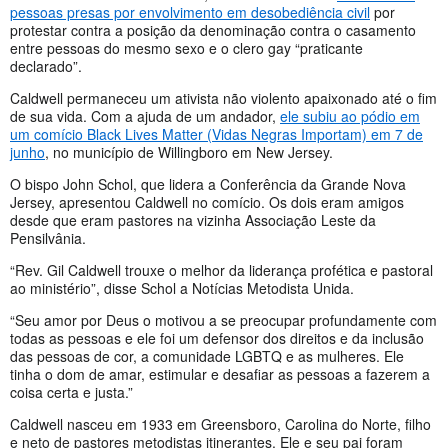
pessoas presas por envolvimento em desobediência civil
por
protestar contra a posição da denominação contra o casamento
entre pessoas do mesmo sexo e o clero gay “praticante
declarado”.
Caldwell permaneceu um ativista não violento apaixonado até o fim
de sua vida. Com a ajuda de um andador,
ele subiu ao pódio em
um comício Black Lives Matter (Vidas Negras Importam) em 7 de
junho
, no município de Willingboro em New Jersey.
O bispo John Schol, que lidera a Conferência da Grande Nova
Jersey, apresentou Caldwell no comício. Os dois eram amigos
desde que eram pastores na vizinha Associação Leste da
Pensilvânia.
“Rev. Gil Caldwell trouxe o melhor da liderança profética e pastoral
ao ministério”, disse Schol a Notícias Metodista Unida.
“Seu amor por Deus o motivou a se preocupar profundamente com
todas as pessoas e ele foi um defensor dos direitos e da inclusão
das pessoas de cor, a comunidade LGBTQ e as mulheres. Ele
tinha o dom de amar, estimular e desafiar as pessoas a fazerem a
coisa certa e justa.”
Caldwell nasceu em 1933 em Greensboro, Carolina do Norte, filho
e neto de pastores metodistas itinerantes. Ele e seu pai foram