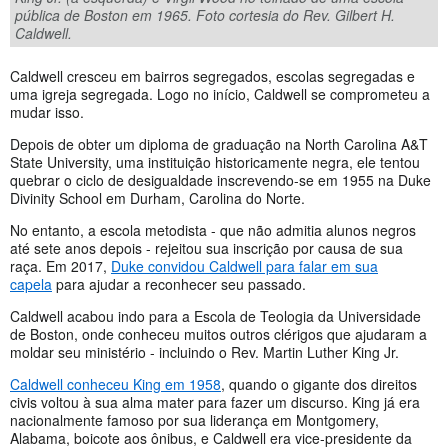
pública de Boston em 1965. Foto cortesia do Rev. Gilbert H.
Caldwell.
Caldwell cresceu em bairros segregados, escolas segregadas e
uma igreja segregada. Logo no início, Caldwell se comprometeu a
mudar isso.
Depois de obter um diploma de graduação na North Carolina A&T
State University, uma instituição historicamente negra, ele tentou
quebrar o ciclo de desigualdade inscrevendo-se em 1955 na Duke
Divinity School em Durham, Carolina do Norte.
No entanto, a escola metodista - que não admitia alunos negros
até sete anos depois - rejeitou sua inscrição por causa de sua
raça. Em 2017,
Duke convidou Caldwell para falar em sua
capela
para ajudar a reconhecer seu passado.
Caldwell acabou indo para a Escola de Teologia da Universidade
de Boston, onde conheceu muitos outros clérigos que ajudaram a
moldar seu ministério - incluindo o Rev. Martin Luther King Jr.
Caldwell conheceu King em 1958
, quando o gigante dos direitos
civis voltou à sua alma mater para fazer um discurso. King já era
nacionalmente famoso por sua liderança em Montgomery,
Alabama, boicote aos ônibus, e Caldwell era vice-presidente da