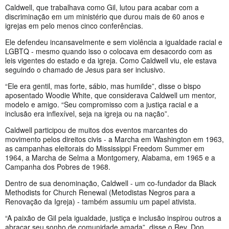
Caldwell, que trabalhava como Gil, lutou para acabar com a
discriminação em um ministério que durou mais de 60 anos e
igrejas em pelo menos cinco conferências.
Ele defendeu incansavelmente e sem violência a igualdade racial e
LGBTQ - mesmo quando isso o colocava em desacordo com as
leis vigentes do estado e da igreja. Como Caldwell viu, ele estava
seguindo o chamado de Jesus para ser inclusivo.
“Ele era gentil, mas forte, sábio, mas humilde”, disse o bispo
aposentado Woodie White, que considerava Caldwell um mentor,
modelo e amigo. “Seu compromisso com a justiça racial e a
inclusão era inflexível, seja na igreja ou na nação”.
Caldwell participou de muitos dos eventos marcantes do
movimento pelos direitos civis - a Marcha em Washington em 1963,
as campanhas eleitorais do Mississippi Freedom Summer em
1964, a Marcha de Selma a Montgomery, Alabama, em 1965 e a
Campanha dos Pobres de 1968.
Dentro de sua denominação, Caldwell - um co-fundador da Black
Methodists for Church Renewal (Metodistas Negros para a
Renovação da Igreja) - também assumiu um papel ativista.
“A paixão de Gil pela igualdade, justiça e inclusão inspirou outros a
abraçar seu sonho de comunidade amada”, disse o Rev. Don