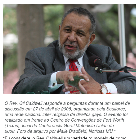
O Rev. Gil Caldwell responde a perguntas durante um painel de
discussão em 27 de abril de 2008, organizado pela Soulforce,
uma rede nacional inter-religiosa de direitos gays. O evento foi
realizado em frente ao Centro de Convenções de Fort Worth
(Texas), local da Conferência Geral Metodista Unida de
2008. Foto de arquivo por Maile Bradfield, Notícias MU."
“Eu considerei o Rev. Caldwell um verdadeiro modelo de como