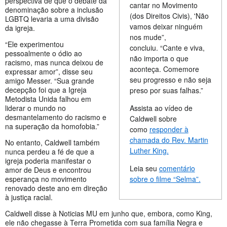
perspectiva de que o debate da
cantar no Movimento
denominação sobre a inclusão
(dos Direitos Civis), 'Não
LGBTQ levaria a uma divisão
vamos deixar ninguém
da igreja.
nos mude”,
“Ele experimentou
concluiu. “Cante e viva,
pessoalmente o ódio ao
não importa o que
racismo, mas nunca deixou de
aconteça. Comemore
expressar amor”, disse seu
seu progresso e não seja
amigo Messer. “Sua grande
decepção foi que a Igreja
preso por suas falhas.”
Metodista Unida falhou em
Assista ao vídeo de
liderar o mundo no
desmantelamento do racismo e
Caldwell sobre
na superação da homofobia.”
como
responder à
chamada do Rev. Martin
No entanto, Caldwell também
Luther King.
nunca perdeu a fé de que a
igreja poderia manifestar o
Leia seu
comentário
amor de Deus e encontrou
sobre o filme “Selma”.
esperança no movimento
renovado deste ano em direção
à justiça racial.
Caldwell disse à Noticias MU em junho que, embora, como King,
ele não chegasse à Terra Prometida com sua família Negra e