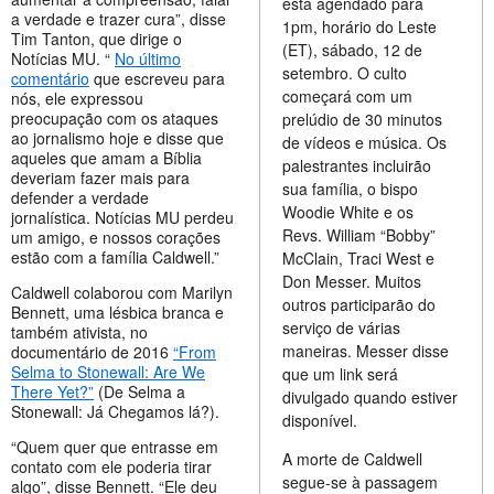
está agendado para
a verdade e trazer cura”, disse
1pm, horário do Leste
Tim Tanton, que dirige o
(ET), sábado, 12 de
Notícias MU. “
No último
setembro. O culto
comentário
que escreveu para
começará com um
nós, ele expressou
preocupação com os ataques
prelúdio de 30 minutos
ao jornalismo hoje e disse que
de vídeos e música. Os
aqueles que amam a Bíblia
palestrantes incluirão
deveriam fazer mais para
sua família, o bispo
defender a verdade
Woodie White e os
jornalística. Notícias MU perdeu
Revs. William “Bobby”
um amigo, e nossos corações
estão com a família Caldwell.”
McClain, Traci West e
Don Messer. Muitos
Caldwell colaborou com Marilyn
outros participarão do
Bennett, uma lésbica branca e
serviço de várias
também ativista, no
maneiras. Messer disse
documentário de 2016
“From
Selma to Stonewall: Are We
que um link será
There Yet?”
(De Selma a
divulgado quando estiver
Stonewall: Já Chegamos lá?).
disponível.
“Quem quer que entrasse em
A morte de Caldwell
contato com ele poderia tirar
segue-se à passagem
algo”, disse Bennett. “Ele deu