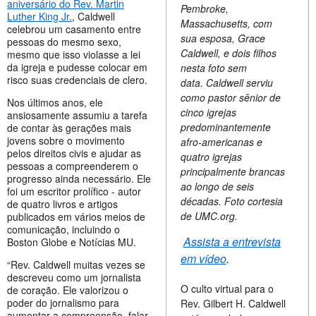
aniversário do Rev. Martin
Pembroke,
Luther King Jr.
, Caldwell
Massachusetts, com
celebrou um casamento entre
sua esposa, Grace
pessoas do mesmo sexo,
Caldwell, e dois filhos
mesmo que isso violasse a lei
da igreja e pudesse colocar em
nesta foto sem
risco suas credenciais de clero.
data. Caldwell serviu
como pastor sênior de
Nos últimos anos, ele
cinco igrejas
ansiosamente assumiu a tarefa
predominantemente
de contar às gerações mais
jovens sobre o movimento
afro-americanas e
pelos direitos civis e ajudar as
quatro igrejas
pessoas a compreenderem o
principalmente brancas
progresso ainda necessário. Ele
ao longo de seis
foi um escritor prolífico - autor
décadas. Foto cortesia
de quatro livros e artigos
de UMC.org.
publicados em vários meios de
comunicação, incluindo o
Assista a entrevista
Boston Globe e Notícias MU.
em vídeo
.
“Rev. Caldwell muitas vezes se
descreveu como um jornalista
O culto virtual para o
de coração. Ele valorizou o
poder do jornalismo para
Rev. Gilbert H. Caldwell
aumentar a compreensão, falar