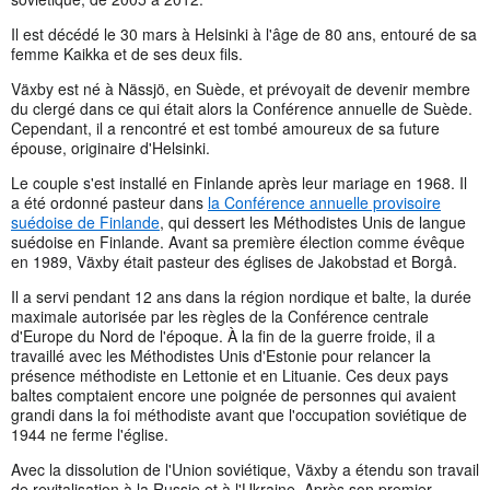
Il est décédé le 30 mars à Helsinki à l'âge de 80 ans, entouré de sa
femme Kaikka et de ses deux fils.
Växby est né à Nässjö, en Suède, et prévoyait de devenir membre
du clergé dans ce qui était alors la Conférence annuelle de Suède.
Cependant, il a rencontré et est tombé amoureux de sa future
épouse, originaire d'Helsinki.
Le couple s'est installé en Finlande après leur mariage en 1968. Il
a été ordonné pasteur dans
la Conférence annuelle provisoire
suédoise de Finlande
, qui dessert les Méthodistes Unis de langue
suédoise en Finlande. Avant sa première élection comme évêque
en 1989, Växby était pasteur des églises de Jakobstad et Borgå.
Il a servi pendant 12 ans dans la région nordique et balte, la durée
maximale autorisée par les règles de la Conférence centrale
d'Europe du Nord de l'époque. À la fin de la guerre froide, il a
travaillé avec les Méthodistes Unis d'Estonie pour relancer la
présence méthodiste en Lettonie et en Lituanie. Ces deux pays
baltes comptaient encore une poignée de personnes qui avaient
grandi dans la foi méthodiste avant que l'occupation soviétique de
1944 ne ferme l'église.
Avec la dissolution de l'Union soviétique, Växby a étendu son travail
de revitalisation à la Russie et à l'Ukraine. Après son premier