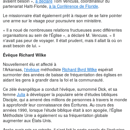
avaient besoin »,
a déclaré
Tom Vencuss, coordinateur du
partenariat Haïti-Floride,
à la Conférence de Floride
.
Le missionnaire était également prêt à risquer de se faire pointer
une arme sur le visage pour poursuivre son ministère.
« Il a noué de nombreuses relations fructueuses avec différentes
organisations au sein de l'Église », a déclaré M. Vencuss. « Il
n'avait pas peur de voyager. Il était prudent, mais il allait là où on
avait besoin de lui. »
Évêque Richard Wilke
Nouvellement élu et affecté à
l'Arkansas,
l'évêque
méthodiste
Richard Byrd Wilke
espérait
surmonter des années de baisse de fréquentation des églises en
aidant les gens à grandir dans la foi et la communauté.
Ce zèle évangélique a conduit l'évêque, surnommé Dick, et sa
femme
Julia
à développer la populaire série d'études bibliques
Disciple, qui a amené des millions de personnes à travers le monde
à approfondir leur connaissance des Écritures. Au cours des
années 1990, lorsque l'étude biblique était à son apogée, l'Église
Méthodiste Unie a également vu sa fréquentation globale
augmenter aux États-Unis.
Après avoir pris sa retraite, il s'est fait le porte-parole de l'inclusion