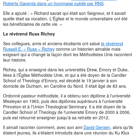
Roberts Gaventa dans un hommage publié par RNS
.
Elle a ajouté : « Richard savait qui était son Seigneur, et il savait
quelle était sa vocation. L'Église et le monde universitaire ont été
les bénéficiaires de cette vie. »
Le révérend Russ Richey
Ses collègues, amis et anciens étudiants ont salué
le révérend
Russell E. « Russ » Richey
comme un historien aimable mais
exigeant qui a changé la façon dont les Méthodistes Unis racontent
leur histoire.
Richey, qui a enseigné dans les universités Drew, Emory et Duke,
liées à l'Église Méthodiste Unie, et qui a été doyen de la Candler
School of Theology d'Emory, est décédé le 19 janvier à son
domicile de Durham, en Caroline du Nord. Il était âgé de 83 ans.
Ordonné pasteur méthodiste, il a obtenu son diplôme à l'université
Wesleyan en 1963, puis des diplômes supérieurs à l'université
Princeton et à l'Union Theological Seminary. Il a été doyen de la
Candler School of Theology de l'université Emory de 2000 à 2006,
puis est retourné enseigner jusqu'à sa retraite en 2012.
Il aimait raconter comment, avec son ami
David Gergen
, alors qu'ils
étaient jeunes, ils s'étaient introduits dans une réunion du Ku Klux