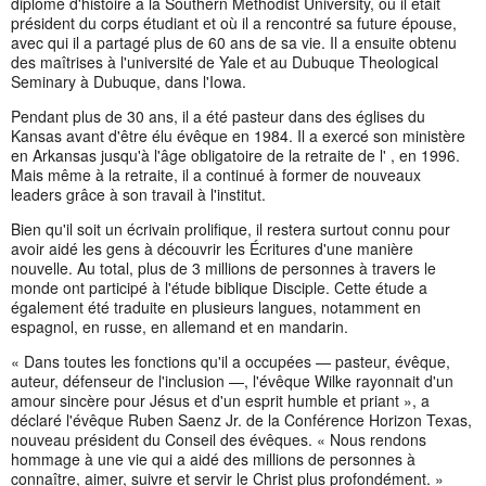
diplôme d'histoire à la Southern Methodist University, où il était
président du corps étudiant et où il a rencontré sa future épouse,
avec qui il a partagé plus de 60 ans de sa vie. Il a ensuite obtenu
des maîtrises à l'université de Yale et au Dubuque Theological
Seminary à Dubuque, dans l'Iowa.
Pendant plus de 30 ans, il a été pasteur dans des églises du
Kansas avant d'être élu évêque en 1984. Il a exercé son ministère
en Arkansas jusqu'à l'âge obligatoire de la retraite de l' , en 1996.
Mais même à la retraite, il a continué à former de nouveaux
leaders grâce à son travail à l'institut.
Bien qu'il soit un écrivain prolifique, il restera surtout connu pour
avoir aidé les gens à découvrir les Écritures d'une manière
nouvelle. Au total, plus de 3 millions de personnes à travers le
monde ont participé à l'étude biblique Disciple. Cette étude a
également été traduite en plusieurs langues, notamment en
espagnol, en russe, en allemand et en mandarin.
« Dans toutes les fonctions qu'il a occupées — pasteur, évêque,
auteur, défenseur de l'inclusion —, l'évêque Wilke rayonnait d'un
amour sincère pour Jésus et d'un esprit humble et priant », a
déclaré l'évêque Ruben Saenz Jr. de la Conférence Horizon Texas,
nouveau président du Conseil des évêques. « Nous rendons
hommage à une vie qui a aidé des millions de personnes à
connaître, aimer, suivre et servir le Christ plus profondément. »