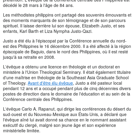
décédé le 28 mars à l'âge de 84 ans.
Les méthodistes philippins ont partagé des souvenirs émouvants et
des moments marquants de son témoignage et de son parcours
spirituel. Il laisse derrière lui son épouse, Elizabeth Justo, et ses
enfants, Karl Barth et Liza Nympha Justo-Qazi.
Justo a été élu à l'épiscopat par la Conférence annuelle du nord-
est des Philippines le 16 décembre 2000. Il a été affecté à la région
épiscopale de Baguio, dans le nord des Philippines, où il est resté
jusqu'à sa retraite en 2008.
L'évêque a obtenu une licence en théologie et un doctorat en
ministère à l'Union Theological Seminary. Il était également titulaire
d'une maîtrise en théologie de la Southeast Asia Graduate School
of Theology.
Avant d'être élu évêque
, Justo a été pasteur local
pendant 12 ans et a occupé pendant plus de cinq décennies divers
postes de direction dans le domaine de l'éducation et au sein de la
Conférence centrale des Philippines.
L'évêque Carlo A. Rapanut, qui dirige les conférences du désert du
sud-ouest et du Nouveau-Mexique aux États-Unis, a déclaré que
l'évêque aîné lui avait donné sa chance en le nommant assistant
exécutif du clergé, malgré son jeune âge et son expérience
ministérielle limitée.