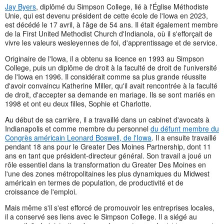
Jay Byers
, diplômé du Simpson College, lié à l'Église Méthodiste
Unie, qui est devenu président de cette école de l'Iowa en 2023,
est décédé le 17 avril, à l'âge de 54 ans. Il était également membre
de la First United Methodist Church d'Indianola, où il s'efforçait de
vivre les valeurs wesleyennes de foi, d'apprentissage et de service.
Originaire de l'Iowa, il a obtenu sa licence en 1993 au Simpson
College, puis un diplôme de droit à la faculté de droit de l'université
de l'Iowa en 1996. Il considérait comme sa plus grande réussite
d'avoir convaincu Katherine Miller, qu'il avait rencontrée à la faculté
de droit, d'accepter sa demande en mariage. Ils se sont mariés en
1998 et ont eu deux filles, Sophie et Charlotte.
Au début de sa carrière, il a travaillé dans un cabinet d'avocats à
Indianapolis et comme membre du personnel
du défunt membre du
Congrès américain Leonard Boswell, de l'Iowa
. Il a ensuite travaillé
pendant 18 ans pour le Greater Des Moines Partnership, dont 11
ans en tant que président-directeur général. Son travail a joué un
rôle essentiel dans la transformation du Greater Des Moines en
l'une des zones métropolitaines les plus dynamiques du Midwest
américain en termes de population, de productivité et de
croissance de l'emploi.
Mais même s'il s'est efforcé de promouvoir les entreprises locales,
il a conservé ses liens avec le Simpson College. Il a siégé au