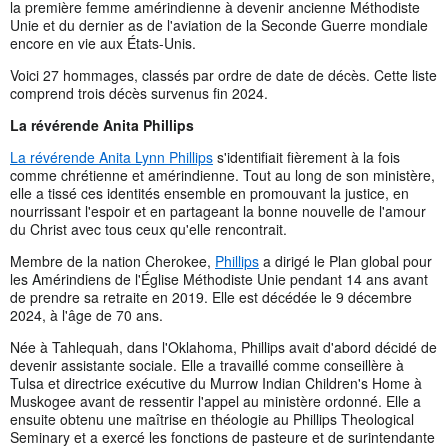
la première femme amérindienne à devenir ancienne Méthodiste
Unie et du dernier as de l'aviation de la Seconde Guerre mondiale
encore en vie aux États-Unis.
Voici 27 hommages, classés par ordre de date de décès. Cette liste
comprend trois décès survenus fin 2024.
La révérende Anita Phillips
La révérende Anita Lynn Phillips
s'identifiait fièrement à la fois
comme chrétienne et amérindienne. Tout au long de son ministère,
elle a tissé ces identités ensemble en promouvant la justice, en
nourrissant l'espoir et en partageant la bonne nouvelle de l'amour
du Christ avec tous ceux qu'elle rencontrait.
Membre de la nation Cherokee,
Phillips
a dirigé le Plan global pour
les Amérindiens de l'Église Méthodiste Unie pendant 14 ans avant
de prendre sa retraite en 2019. Elle est décédée le 9 décembre
2024, à l'âge de 70 ans.
Née à Tahlequah, dans l'Oklahoma, Phillips avait d'abord décidé de
devenir assistante sociale. Elle a travaillé comme conseillère à
Tulsa et directrice exécutive du Murrow Indian Children's Home à
Muskogee avant de ressentir l'appel au ministère ordonné. Elle a
ensuite obtenu une maîtrise en théologie au Phillips Theological
Seminary et a exercé les fonctions de pasteure et de surintendante