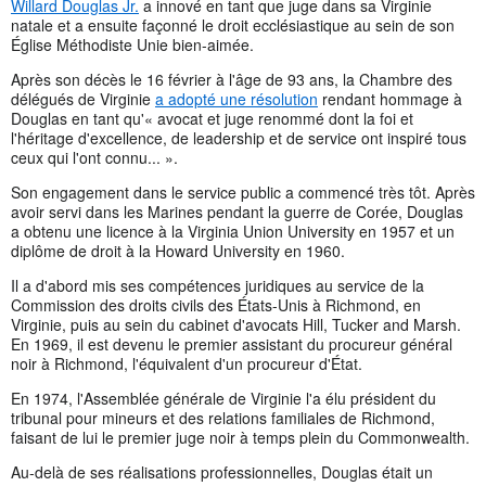
Willard Douglas Jr.
a innové en tant que juge dans sa Virginie
natale et a ensuite façonné le droit ecclésiastique au sein de son
Église Méthodiste Unie bien-aimée.
Après son décès le 16 février à l'âge de 93 ans, la Chambre des
délégués de Virginie
a adopté une résolution
rendant hommage à
Douglas en tant qu'« avocat et juge renommé dont la foi et
l'héritage d'excellence, de leadership et de service ont inspiré tous
ceux qui l'ont connu... ».
Son engagement dans le service public a commencé très tôt. Après
avoir servi dans les Marines pendant la guerre de Corée, Douglas
a obtenu une licence à la Virginia Union University en 1957 et un
diplôme de droit à la Howard University en 1960.
Il a d'abord mis ses compétences juridiques au service de la
Commission des droits civils des États-Unis à Richmond, en
Virginie, puis au sein du cabinet d'avocats Hill, Tucker and Marsh.
En 1969, il est devenu le premier assistant du procureur général
noir à Richmond, l'équivalent d'un procureur d'État.
En 1974, l'Assemblée générale de Virginie l'a élu président du
tribunal pour mineurs et des relations familiales de Richmond,
faisant de lui le premier juge noir à temps plein du Commonwealth.
Au-delà de ses réalisations professionnelles, Douglas était un