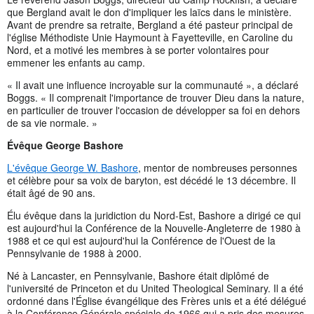
que Bergland avait le don d'impliquer les laïcs dans le ministère.
Avant de prendre sa retraite, Bergland a été pasteur principal de
l'église Méthodiste Unie Haymount à Fayetteville, en Caroline du
Nord, et a motivé les membres à se porter volontaires pour
emmener les enfants au camp.
« Il avait une influence incroyable sur la communauté », a déclaré
Boggs. « Il comprenait l'importance de trouver Dieu dans la nature,
en particulier de trouver l'occasion de développer sa foi en dehors
de sa vie normale. »
Évêque George Bashore
L'évêque George W. Bashore
, mentor de nombreuses personnes
et célèbre pour sa voix de baryton, est décédé le 13 décembre. Il
était âgé de 90 ans.
Élu évêque dans la juridiction du Nord-Est, Bashore a dirigé ce qui
est aujourd'hui la Conférence de la Nouvelle-Angleterre de 1980 à
1988 et ce qui est aujourd'hui la Conférence de l'Ouest de la
Pennsylvanie de 1988 à 2000.
Né à Lancaster, en Pennsylvanie, Bashore était diplômé de
l'université de Princeton et du United Theological Seminary. Il a été
ordonné dans l'Église évangélique des Frères unis et a été délégué
à la Conférence Générale spéciale de 1966 qui a pris des mesures