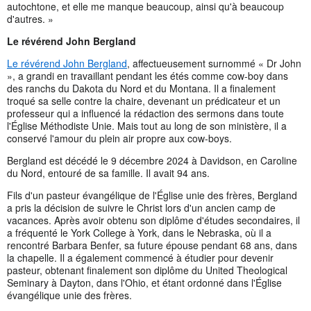
autochtone, et elle me manque beaucoup, ainsi qu'à beaucoup
d'autres. »
Le révérend John Bergland
Le révérend John Bergland
, affectueusement surnommé « Dr John
», a grandi en travaillant pendant les étés comme cow-boy dans
des ranchs du Dakota du Nord et du Montana. Il a finalement
troqué sa selle contre la chaire, devenant un prédicateur et un
professeur qui a influencé la rédaction des sermons dans toute
l'Église Méthodiste Unie. Mais tout au long de son ministère, il a
conservé l'amour du plein air propre aux cow-boys.
Bergland est décédé le 9 décembre 2024 à Davidson, en Caroline
du Nord, entouré de sa famille. Il avait 94 ans.
Fils d'un pasteur évangélique de l'Église unie des frères, Bergland
a pris la décision de suivre le Christ lors d'un ancien camp de
vacances. Après avoir obtenu son diplôme d'études secondaires, il
a fréquenté le York College à York, dans le Nebraska, où il a
rencontré Barbara Benfer, sa future épouse pendant 68 ans, dans
la chapelle. Il a également commencé à étudier pour devenir
pasteur, obtenant finalement son diplôme du United Theological
Seminary à Dayton, dans l'Ohio, et étant ordonné dans l'Église
évangélique unie des frères.