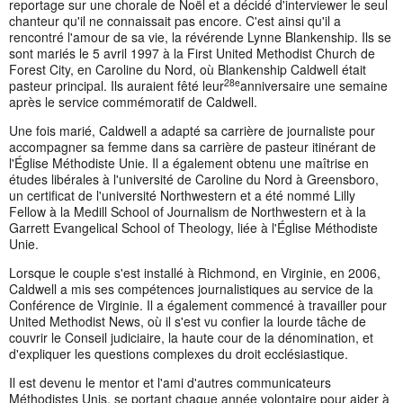
reportage sur une chorale de Noël et a décidé d'interviewer le seul
chanteur qu'il ne connaissait pas encore. C'est ainsi qu'il a
rencontré l'amour de sa vie, la révérende Lynne Blankenship. Ils se
sont mariés le 5 avril 1997 à la First United Methodist Church de
Forest City, en Caroline du Nord, où Blankenship Caldwell était
28e
pasteur principal. Ils auraient fêté leur
anniversaire une semaine
après le service commémoratif de Caldwell.
Une fois marié, Caldwell a adapté sa carrière de journaliste pour
accompagner sa femme dans sa carrière de pasteur itinérant de
l'Église Méthodiste Unie. Il a également obtenu une maîtrise en
études libérales à l'université de Caroline du Nord à Greensboro,
un certificat de l'université Northwestern et a été nommé Lilly
Fellow à la Medill School of Journalism de Northwestern et à la
Garrett Evangelical School of Theology, liée à l'Église Méthodiste
Unie.
Lorsque le couple s'est installé à Richmond, en Virginie, en 2006,
Caldwell a mis ses compétences journalistiques au service de la
Conférence de Virginie. Il a également commencé à travailler pour
United Methodist News, où il s'est vu confier la lourde tâche de
couvrir le Conseil judiciaire, la haute cour de la dénomination, et
d'expliquer les questions complexes du droit ecclésiastique.
Il est devenu le mentor et l'ami d'autres communicateurs
Méthodistes Unis, se portant chaque année volontaire pour aider à