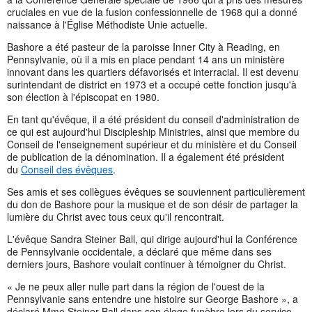
cruciales en vue de la fusion confessionnelle de 1968 qui a donné
naissance à l'Église Méthodiste Unie actuelle.
Bashore a été pasteur de la paroisse Inner City à Reading, en
Pennsylvanie, où il a mis en place pendant 14 ans un ministère
innovant dans les quartiers défavorisés et interracial. Il est devenu
surintendant de district en 1973 et a occupé cette fonction jusqu'à
son élection à l'épiscopat en 1980.
En tant qu'évêque, il a été président du conseil d'administration de
ce qui est aujourd'hui Discipleship Ministries, ainsi que membre du
Conseil de l'enseignement supérieur et du ministère et du Conseil
de publication de la dénomination. Il a également été président
du
Conseil des évêques
.
Ses amis et ses collègues évêques se souviennent particulièrement
du don de Bashore pour la musique et de son désir de partager la
lumière du Christ avec tous ceux qu'il rencontrait.
L'évêque Sandra Steiner Ball, qui dirige aujourd'hui la Conférence
de Pennsylvanie occidentale, a déclaré que même dans ses
derniers jours, Bashore voulait continuer à témoigner du Christ.
« Je ne peux aller nulle part dans la région de l'ouest de la
Pennsylvanie sans entendre une histoire sur George Bashore », a
déclaré Mme Steiner Ball dans son éloge funèbre lors du service