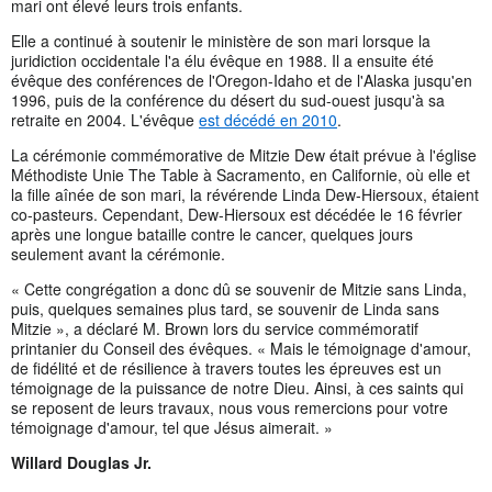
mari ont élevé leurs trois enfants.
Elle a continué à soutenir le ministère de son mari lorsque la
juridiction occidentale l'a élu évêque en 1988. Il a ensuite été
évêque des conférences de l'Oregon-Idaho et de l'Alaska jusqu'en
1996, puis de la conférence du désert du sud-ouest jusqu'à sa
retraite en 2004. L'évêque
est décédé en 2010
.
La cérémonie commémorative de Mitzie Dew était prévue à l'église
Méthodiste Unie The Table à Sacramento, en Californie, où elle et
la fille aînée de son mari, la révérende Linda Dew-Hiersoux, étaient
co-pasteurs. Cependant, Dew-Hiersoux est décédée le 16 février
après une longue bataille contre le cancer, quelques jours
seulement avant la cérémonie.
« Cette congrégation a donc dû se souvenir de Mitzie sans Linda,
puis, quelques semaines plus tard, se souvenir de Linda sans
Mitzie », a déclaré M. Brown lors du service commémoratif
printanier du Conseil des évêques. « Mais le témoignage d'amour,
de fidélité et de résilience à travers toutes les épreuves est un
témoignage de la puissance de notre Dieu. Ainsi, à ces saints qui
se reposent de leurs travaux, nous vous remercions pour votre
témoignage d'amour, tel que Jésus aimerait. »
Willard Douglas Jr.