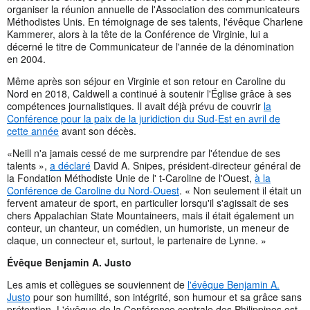
organiser la réunion annuelle de l'Association des communicateurs
Méthodistes Unis. En témoignage de ses talents, l'évêque Charlene
Kammerer, alors à la tête de la Conférence de Virginie, lui a
décerné le titre de Communicateur de l'année de la dénomination
en 2004.
Même après son séjour en Virginie et son retour en Caroline du
Nord en 2018, Caldwell a continué à soutenir l'Église grâce à ses
compétences journalistiques. Il avait déjà prévu de couvrir
la
Conférence pour la paix de la juridiction du Sud-Est en avril de
cette année
avant son décès.
«Neill n'a jamais cessé de me surprendre par l'étendue de ses
talents »,
a déclaré
David A. Snipes, président-directeur général de
la Fondation Méthodiste Unie de l' t-Caroline de l'Ouest,
à la
Conférence de Caroline du Nord-Ouest
. « Non seulement il était un
fervent amateur de sport, en particulier lorsqu'il s'agissait de ses
chers Appalachian State Mountaineers, mais il était également un
conteur, un chanteur, un comédien, un humoriste, un meneur de
claque, un connecteur et, surtout, le partenaire de Lynne. »
Évêque Benjamin A. Justo
Les amis et collègues se souviennent de
l'évêque Benjamin A.
Justo
pour son humilité, son intégrité, son humour et sa grâce sans
prétention. L'évêque de la Conférence centrale des Philippines est