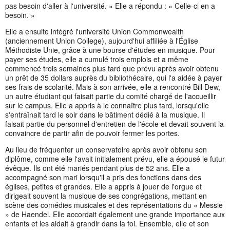
pas besoin d'aller à l'université. » Elle a répondu : « Celle-ci en a
besoin. »
Elle a ensuite intégré l'université Union Commonwealth
(anciennement Union College), aujourd'hui affiliée à l'Église
Méthodiste Unie, grâce à une bourse d'études en musique. Pour
payer ses études, elle a cumulé trois emplois et a même
commencé trois semaines plus tard que prévu après avoir obtenu
un prêt de 35 dollars auprès du bibliothécaire, qui l'a aidée à payer
ses frais de scolarité. Mais à son arrivée, elle a rencontré Bill Dew,
un autre étudiant qui faisait partie du comité chargé de l'accueillir
sur le campus. Elle a appris à le connaître plus tard, lorsqu'elle
s'entraînait tard le soir dans le bâtiment dédié à la musique. Il
faisait partie du personnel d'entretien de l'école et devait souvent la
convaincre de partir afin de pouvoir fermer les portes.
Au lieu de fréquenter un conservatoire après avoir obtenu son
diplôme, comme elle l'avait initialement prévu, elle a épousé le futur
évêque. Ils ont été mariés pendant plus de 52 ans. Elle a
accompagné son mari lorsqu'il a pris des fonctions dans des
églises, petites et grandes. Elle a appris à jouer de l'orgue et
dirigeait souvent la musique de ses congrégations, mettant en
scène des comédies musicales et des représentations du « Messie
» de Haendel. Elle accordait également une grande importance aux
enfants et les aidait à grandir dans la foi. Ensemble, elle et son