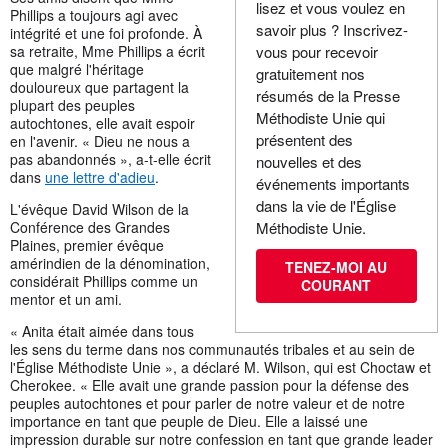
lisez et vous voulez en
Phillips a toujours agi avec
savoir plus ? Inscrivez-
intégrité et une foi profonde. À
sa retraite, Mme Phillips a écrit
vous pour recevoir
que malgré l'héritage
gratuitement nos
douloureux que partagent la
résumés de la Presse
plupart des peuples
Méthodiste Unie qui
autochtones, elle avait espoir
présentent des
en l'avenir. « Dieu ne nous a
pas abandonnés », a-t-elle écrit
nouvelles et des
dans
une lettre d'adieu
.
événements importants
dans la vie de l'Église
L'évêque David Wilson de la
Conférence des Grandes
Méthodiste Unie.
Plaines, premier évêque
amérindien de la dénomination,
TENEZ-MOI AU
considérait Phillips comme un
COURANT
mentor et un ami.
« Anita était aimée dans tous
les sens du terme dans nos communautés tribales et au sein de
l'Église Méthodiste Unie », a déclaré M. Wilson, qui est Choctaw et
Cherokee. « Elle avait une grande passion pour la défense des
peuples autochtones et pour parler de notre valeur et de notre
importance en tant que peuple de Dieu. Elle a laissé une
impression durable sur notre confession en tant que grande leader