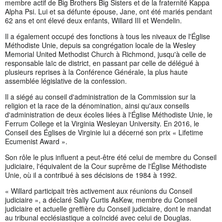
membre actif de Big Brothers Big Sisters et de la fraternité Kappa
Alpha Psi. Lui et sa défunte épouse, Jane, ont été mariés pendant
62 ans et ont élevé deux enfants, Willard III et Wendelin.
Il a également occupé des fonctions à tous les niveaux de l'Église
Méthodiste Unie, depuis sa congrégation locale de la Wesley
Memorial United Methodist Church à Richmond, jusqu'à celle de
responsable laïc de district, en passant par celle de délégué à
plusieurs reprises à la Conférence Générale, la plus haute
assemblée législative de la confession.
Il a siégé au conseil d'administration de la Commission sur la
religion et la race de la dénomination, ainsi qu'aux conseils
d'administration de deux écoles liées à l'Église Méthodiste Unie, le
Ferrum College et la Virginia Wesleyan University. En 2016, le
Conseil des Églises de Virginie lui a décerné son prix « Lifetime
Ecumenist Award ».
Son rôle le plus influent a peut-être été celui de membre du Conseil
judiciaire, l'équivalent de la Cour suprême de l'Église Méthodiste
Unie, où il a contribué à ses décisions de 1984 à 1992.
« Willard participait très activement aux réunions du Conseil
judiciaire », a déclaré Sally Curtis AsKew, membre du Conseil
judiciaire et actuelle greffière du Conseil judiciaire, dont le mandat
au tribunal ecclésiastique a coïncidé avec celui de Douglas.