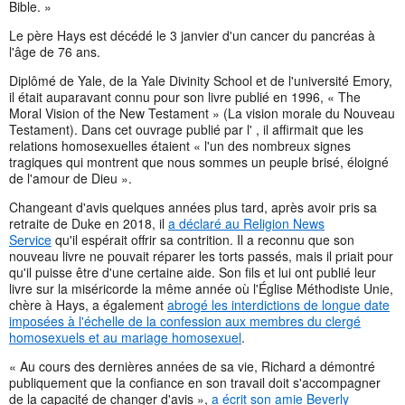
Bible. »
Le père Hays est décédé le 3 janvier d'un cancer du pancréas à
l'âge de 76 ans.
Diplômé de Yale, de la Yale Divinity School et de l'université Emory,
il était auparavant connu pour son livre publié en 1996, « The
Moral Vision of the New Testament » (La vision morale du Nouveau
Testament). Dans cet ouvrage publié par l' , il affirmait que les
relations homosexuelles étaient « l'un des nombreux signes
tragiques qui montrent que nous sommes un peuple brisé, éloigné
de l'amour de Dieu ».
Changeant d'avis quelques années plus tard, après avoir pris sa
retraite de Duke en 2018, il
a déclaré au Religion News
Service
qu'il espérait offrir sa contrition. Il a reconnu que son
nouveau livre ne pouvait réparer les torts passés, mais il priait pour
qu'il puisse être d'une certaine aide. Son fils et lui ont publié leur
livre sur la miséricorde la même année où l'Église Méthodiste Unie,
chère à Hays, a également
abrogé les interdictions de longue date
imposées à l'échelle de la confession aux membres du clergé
homosexuels et au mariage homosexuel
.
« Au cours des dernières années de sa vie, Richard a démontré
publiquement que la confiance en son travail doit s'accompagner
de la capacité de changer d'avis »,
a écrit son amie Beverly