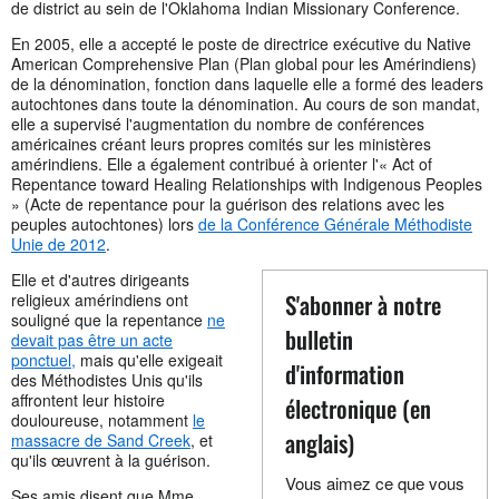
de district au sein de l'Oklahoma Indian Missionary Conference.
En 2005, elle a accepté le poste de directrice exécutive du Native
American Comprehensive Plan (Plan global pour les Amérindiens)
de la dénomination, fonction dans laquelle elle a formé des leaders
autochtones dans toute la dénomination. Au cours de son mandat,
elle a supervisé l'augmentation du nombre de conférences
américaines créant leurs propres comités sur les ministères
amérindiens. Elle a également contribué à orienter l'« Act of
Repentance toward Healing Relationships with Indigenous Peoples
» (Acte de repentance pour la guérison des relations avec les
peuples autochtones) lors
de la Conférence Générale Méthodiste
Unie de 2012
.
Elle et d'autres dirigeants
S'abonner à notre
religieux amérindiens ont
souligné que la repentance
ne
bulletin
devait pas être un acte
ponctuel,
mais qu'elle exigeait
d'information
des Méthodistes Unis qu'ils
affrontent leur histoire
électronique (en
douloureuse, notamment
le
anglais)
massacre de Sand Creek
, et
qu'ils œuvrent à la guérison.
Vous aimez ce que vous
Ses amis disent que Mme