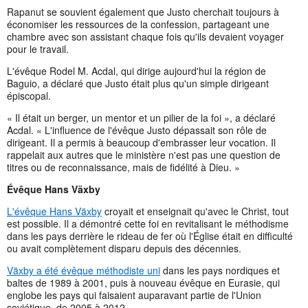
Rapanut se souvient également que Justo cherchait toujours à
économiser les ressources de la confession, partageant une
chambre avec son assistant chaque fois qu'ils devaient voyager
pour le travail.
L'évêque Rodel M. Acdal, qui dirige aujourd'hui la région de
Baguio, a déclaré que Justo était plus qu'un simple dirigeant
épiscopal.
« Il était un berger, un mentor et un pilier de la foi », a déclaré
Acdal. « L'influence de l'évêque Justo dépassait son rôle de
dirigeant. Il a permis à beaucoup d'embrasser leur vocation. Il
rappelait aux autres que le ministère n'est pas une question de
titres ou de reconnaissance, mais de fidélité à Dieu. »
Évêque Hans Växby
L'évêque Hans Växby
croyait et enseignait qu'avec le Christ, tout
est possible. Il a démontré cette foi en revitalisant le méthodisme
dans les pays derrière le rideau de fer où l'Église était en difficulté
ou avait complètement disparu depuis des décennies.
Växby a été évêque méthodiste uni
dans les pays nordiques et
baltes de 1989 à 2001, puis à nouveau évêque en Eurasie, qui
englobe les pays qui faisaient auparavant partie de l'Union
soviétique, de 2005 à 2012.