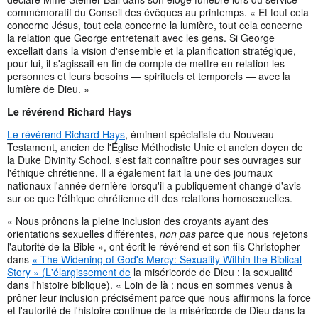
commémoratif du Conseil des évêques au printemps. « Et tout cela
concerne Jésus, tout cela concerne la lumière, tout cela concerne
la relation que George entretenait avec les gens. Si George
excellait dans la vision d'ensemble et la planification stratégique,
pour lui, il s'agissait en fin de compte de mettre en relation les
personnes et leurs besoins — spirituels et temporels — avec la
lumière de Dieu. »
Le révérend Richard Hays
Le révérend Richard Hays
, éminent spécialiste du Nouveau
Testament, ancien de l'Église Méthodiste Unie et ancien doyen de
la Duke Divinity School, s'est fait connaître pour ses ouvrages sur
l'éthique chrétienne. Il a également fait la une des journaux
nationaux l'année dernière lorsqu'il a publiquement changé d'avis
sur ce que l'éthique chrétienne dit des relations homosexuelles.
« Nous prônons la pleine inclusion des croyants ayant des
orientations sexuelles différentes,
non pas
parce que nous rejetons
l'autorité de la Bible », ont écrit le révérend et son fils Christopher
dans
« The Widening of God's Mercy: Sexuality Within the Biblical
Story » (L'élargissement de
la miséricorde de Dieu : la sexualité
dans l'histoire biblique). « Loin de là : nous en sommes venus à
prôner leur inclusion précisément parce que nous affirmons la force
et l'autorité de l'histoire continue de la miséricorde de Dieu dans la