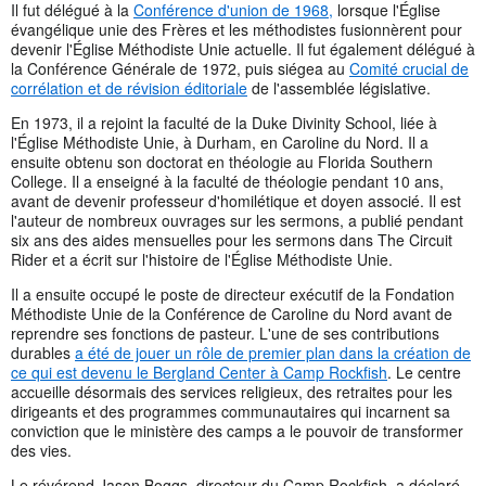
Il fut délégué à la
Conférence d'union de 1968,
lorsque l'Église
évangélique unie des Frères et les méthodistes fusionnèrent pour
devenir l'Église Méthodiste Unie actuelle. Il fut également délégué à
la Conférence Générale de 1972, puis siégea au
Comité crucial de
corrélation et de révision éditoriale
de l'assemblée législative.
En 1973, il a rejoint la faculté de la Duke Divinity School, liée à
l'Église Méthodiste Unie, à Durham, en Caroline du Nord. Il a
ensuite obtenu son doctorat en théologie au Florida Southern
College. Il a enseigné à la faculté de théologie pendant 10 ans,
avant de devenir professeur d'homilétique et doyen associé. Il est
l'auteur de nombreux ouvrages sur les sermons, a publié pendant
six ans des aides mensuelles pour les sermons dans The Circuit
Rider et a écrit sur l'histoire de l'Église Méthodiste Unie.
Il a ensuite occupé le poste de directeur exécutif de la Fondation
Méthodiste Unie de la Conférence de Caroline du Nord avant de
reprendre ses fonctions de pasteur. L'une de ses contributions
durables
a été de jouer un rôle de premier plan dans la création de
ce qui est devenu le Bergland Center à Camp Rockfish
. Le centre
accueille désormais des services religieux, des retraites pour les
dirigeants et des programmes communautaires qui incarnent sa
conviction que le ministère des camps a le pouvoir de transformer
des vies.
Le révérend Jason Boggs, directeur du Camp Rockfish, a déclaré