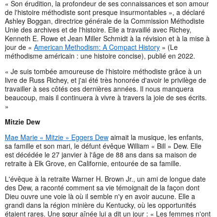
« Son érudition, la profondeur de ses connaissances et son amour
de l'histoire méthodiste sont presque insurmontables », a déclaré
Ashley Boggan, directrice générale de la Commission Méthodiste
Unie des archives et de l'histoire. Elle a travaillé avec Richey,
Kenneth E. Rowe et Jean Miller Schmidt à la révision et à la mise à
jour de «
American Methodism: A Compact History
» (Le
méthodisme américain : une histoire concise), publié en 2022.
« Je suis tombée amoureuse de l'histoire méthodiste grâce à un
livre de Russ Richey, et j'ai été très honorée d'avoir le privilège de
travailler à ses côtés ces dernières années. Il nous manquera
beaucoup, mais il continuera à vivre à travers la joie de ses écrits.
»
Mitzie Dew
Mae Marie « Mitzie » Eggers Dew
aimait la musique, les enfants,
sa famille et son mari, le défunt évêque William « Bill » Dew. Elle
est décédée le 27 janvier à l'âge de 88 ans dans sa maison de
retraite à Elk Grove, en Californie, entourée de sa famille.
L'évêque à la retraite Warner H. Brown Jr., un ami de longue date
des Dew, a raconté comment sa vie témoignait de la façon dont
Dieu ouvre une voie là où il semble n'y en avoir aucune. Elle a
grandi dans la région minière du Kentucky, où les opportunités
étaient rares. Une sœur aînée lui a dit un jour : « Les femmes n'ont