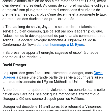
conseil d'administration de son alma mater pendant 11 ans, avant
d'en devenir le président. Au cours de son bref mandat, le collège a
enregistré son plus grand nombre d'inscriptions d'étudiants de
première année depuis plus d'une décennie et a augmenté le taux
de rétention des étudiants de première année.
« Tout au long de sa vie, Jay a mis ses nombreux talents au
service du bien commun, que ce soit par son leadership civique,
l'éducation ou le développement de partenariats communautaires
solides », a déclaré l'évêque Kennetha J. Bigham-Tsai de la
Conférence de l'Iowa
dans un hommage à M. Byers
.
« Sa présence apportait énergie, sagesse et espoir à chaque
endroit où il se rendait. »
David Draeger
La plupart des gens fuient instinctivement le danger, mais
David
Draeger
a passé une grande partie de sa vie à courir vers lui en
tant que missionnaire de l'Église Méthodiste Unie en Haïti.
À une époque marquée par la violence et les pénuries dans cette
nation des Caraïbes, ses collègues méthodistes affirment que
Draeger a été une source d'espoir pour les Haïtiens.
Draeger est décédé le 19 avril après être retourné à Vincennes,
dans l'Indiana, pour traiter plusieurs problèmes de santé. Il était