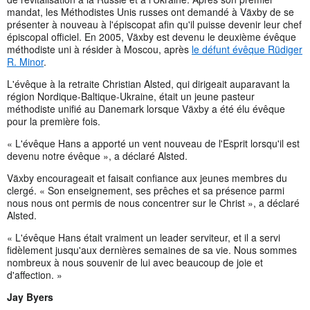
mandat, les Méthodistes Unis russes ont demandé à Växby de se
présenter à nouveau à l'épiscopat afin qu'il puisse devenir leur chef
épiscopal officiel. En 2005, Växby est devenu le deuxième évêque
méthodiste uni à résider à Moscou, après
le défunt évêque Rüdiger
R. Minor
.
L'évêque à la retraite Christian Alsted, qui dirigeait auparavant la
région Nordique-Baltique-Ukraine, était un jeune pasteur
méthodiste unifié au Danemark lorsque Växby a été élu évêque
pour la première fois.
« L'évêque Hans a apporté un vent nouveau de l'Esprit lorsqu'il est
devenu notre évêque », a déclaré Alsted.
Växby encourageait et faisait confiance aux jeunes membres du
clergé. « Son enseignement, ses prêches et sa présence parmi
nous nous ont permis de nous concentrer sur le Christ », a déclaré
Alsted.
« L'évêque Hans était vraiment un leader serviteur, et il a servi
fidèlement jusqu'aux dernières semaines de sa vie. Nous sommes
nombreux à nous souvenir de lui avec beaucoup de joie et
d'affection. »
Jay Byers