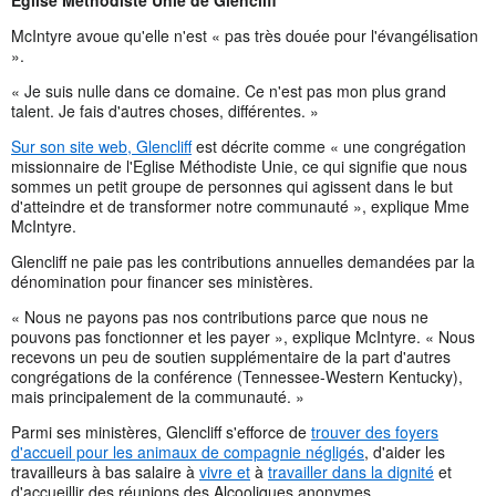
McIntyre avoue qu'elle n'est « pas très douée pour l'évangélisation
».
« Je suis nulle dans ce domaine. Ce n'est pas mon plus grand
talent. Je fais d'autres choses, différentes. »
Sur son site web, Glencliff
est décrite comme « une congrégation
missionnaire de l'Eglise Méthodiste Unie, ce qui signifie que nous
sommes un petit groupe de personnes qui agissent dans le but
d'atteindre et de transformer notre communauté », explique Mme
McIntyre.
Glencliff ne paie pas les contributions annuelles demandées par la
dénomination pour financer ses ministères.
« Nous ne payons pas nos contributions parce que nous ne
pouvons pas fonctionner et les payer », explique McIntyre. « Nous
recevons un peu de soutien supplémentaire de la part d'autres
congrégations de la conférence (Tennessee-Western Kentucky),
mais principalement de la communauté. »
Parmi ses ministères, Glencliff s'efforce de
trouver des foyers
d'accueil pour les animaux de compagnie négligés
, d'aider les
travailleurs à bas salaire à
vivre et
à
travailler dans la dignité
et
d'accueillir des réunions des Alcooliques anonymes.