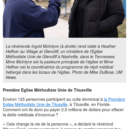
La révérende Ingrid McIntyre (à droite) rend visite à Heather
Heffner au Village at Glencliff, un ministère de l'Eglise
Méthodiste Unie de Glencliff à Nashville, dans le Tennessee.
Mme McIntyre est la pasteure principale de l'église et Mme
Heffner est la coordinatrice du programme de répit médical
hébergé dans les locaux de l'église. Photo de Mike DuBose, UM
News.
Première Eglise Méthodiste Unie de Titusville
Environ 125 personnes participent au culte dominical à
la Première
Eglise Méthodiste Unie de Titusville
, à Titusville, en Floride.
Comment ont-ils donc pu payer 2,5 millions de dollars pour effacer
la dette médicale d'inconnus ?
« Cela change la vie de la personne », a déclaré le révérend
Wayne Cook, pasteur principal, à propos du remboursement des