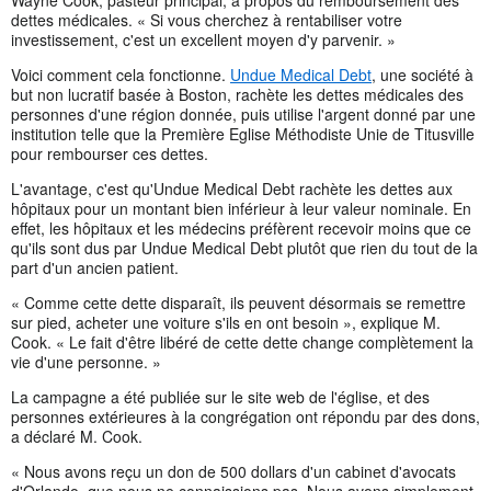
dettes médicales. « Si vous cherchez à rentabiliser votre
investissement, c'est un excellent moyen d'y parvenir. »
Voici comment cela fonctionne.
Undue Medical Debt
, une société à
but non lucratif basée à Boston, rachète les dettes médicales des
personnes d'une région donnée, puis utilise l'argent donné par une
institution telle que la Première Eglise Méthodiste Unie de Titusville
pour rembourser ces dettes.
L'avantage, c'est qu'Undue Medical Debt rachète les dettes aux
hôpitaux pour un montant bien inférieur à leur valeur nominale. En
effet, les hôpitaux et les médecins préfèrent recevoir moins que ce
qu'ils sont dus par Undue Medical Debt plutôt que rien du tout de la
part d'un ancien patient.
« Comme cette dette disparaît, ils peuvent désormais se remettre
sur pied, acheter une voiture s'ils en ont besoin », explique M.
Cook. « Le fait d'être libéré de cette dette change complètement la
vie d'une personne. »
La campagne a été publiée sur le site web de l'église, et des
personnes extérieures à la congrégation ont répondu par des dons,
a déclaré M. Cook.
« Nous avons reçu un don de 500 dollars d'un cabinet d'avocats
d'Orlando, que nous ne connaissions pas. Nous avons simplement