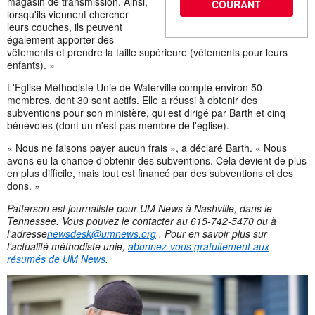
magasin de transmission. Ainsi,
COURANT
lorsqu'ils viennent chercher
leurs couches, ils peuvent
également apporter des
vêtements et prendre la taille supérieure (vêtements pour leurs
enfants). »
L'Eglise Méthodiste Unie de Waterville compte environ 50
membres, dont 30 sont actifs. Elle a réussi à obtenir des
subventions pour son ministère, qui est dirigé par Barth et cinq
bénévoles (dont un n'est pas membre de l'église).
« Nous ne faisons payer aucun frais », a déclaré Barth. « Nous
avons eu la chance d'obtenir des subventions. Cela devient de plus
en plus difficile, mais tout est financé par des subventions et des
dons. »
Patterson est journaliste pour UM News à Nashville, dans le
Tennessee. Vous pouvez le contacter au 615-742-5470 ou à
l'adresse
newsdesk@umnews.org
. Pour en savoir plus sur
l'actualité méthodiste unie,
abonnez-vous gratuitement aux
résumés de UM News
.